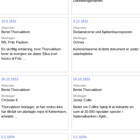
Dannebrogordenen.
10.8.1832
6.12.1832
Afsender
Afsender
Bertel Thorvaldsen
Redaktørerne ved Kjøbenhavnsposten
Modtager
Modtager
NN
,
Fritz Paulsen
Omnes
En skriftlig erklæring, hvor Thorvaldsen
Kommentarerne til dette dokument er under
lover at overgive sin datter Elisa som
udarbejdelse.
hustru til Fritz ...
26.10.1833
26.10.1833
Afsender
Afsender
Bertel Thorvaldsen
Bertel Thorvaldsen
Modtager
Modtager
Christian 8.
Jonas Collin
Thorvaldsen beklager, at han endnu ikke
Beder om Collins hjælp til at indsætte en
har tiltrådt sin planlagte rejse til København;
sum af 20.000 rigsdaler specier i
arbejdet ...
Nationalbanken i Kjøb...
5.2.1834
5.2.1834