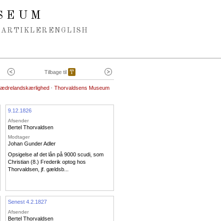
SEUM
ARTIKLER
ENGLISH
Tilbage til
T
fædrelandskærlighed
·
Thorvaldsens Museum
9.12.1826
Afsender
Bertel Thorvaldsen
Modtager
Johan Gunder Adler
Opsigelse af det lån på 9000 scudi, som
Christian (8.) Frederik optog hos
Thorvaldsen, jf. gældsb...
Senest 4.2.1827
Afsender
Bertel Thorvaldsen