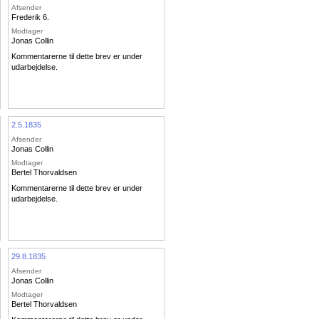
Afsender
Frederik 6.
Modtager
Jonas Collin
Kommentarerne til dette brev er under
udarbejdelse.
2.5.1835
Afsender
Jonas Collin
Modtager
Bertel Thorvaldsen
Kommentarerne til dette brev er under
udarbejdelse.
29.8.1835
Afsender
Jonas Collin
Modtager
Bertel Thorvaldsen