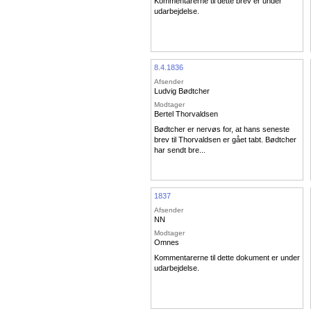
Kommentarerne til dette brev er under
udarbejdelse.
8.4.1836
Afsender
Ludvig Bødtcher
Modtager
Bertel Thorvaldsen
Bødtcher er nervøs for, at hans seneste
brev til Thorvaldsen er gået tabt. Bødtcher
har sendt bre...
1837
Afsender
NN
Modtager
Omnes
Kommentarerne til dette dokument er under
udarbejdelse.