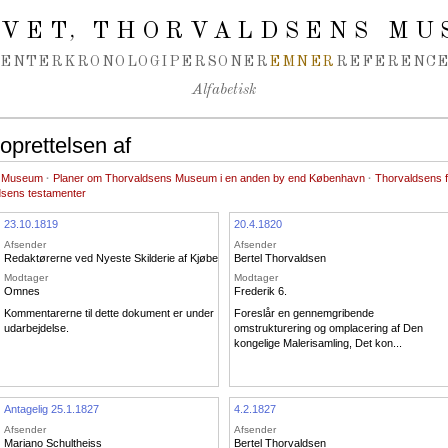
IVET
THORVALDSENS MU
,
MENTER
KRONOLOGI
PERSONER
EMNER
REFERENCE
Alfabetisk
prettelsen af
ns Museum
·
Planer om Thorvaldsens Museum i en anden by end København
·
Thorvaldsens 
dsens testamenter
23.10.1819
20.4.1820
Afsender
Afsender
Redaktørerne ved Nyeste Skilderie af Kjøbenhavn
Bertel Thorvaldsen
Modtager
Modtager
Omnes
Frederik 6.
Kommentarerne til dette dokument er under
Foreslår en gennemgribende
udarbejdelse.
omstrukturering og omplacering af Den
kongelige Malerisamling, Det kon...
Antagelig 25.1.1827
4.2.1827
Afsender
Afsender
Mariano Schultheiss
Bertel Thorvaldsen