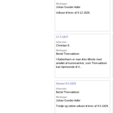
Modtager
Johan Gunder Adler
Udkast til brev af 9.12.1826.
17.3.1827
Afsender
Christian 8.
Modtager
Bertel Thorvaldsen
I København er man ikke tilfreds med
antallet af kunstværker, som Thorvaldsen
kan hjemsende til V...
Senest 9.5.1829
Afsender
Bertel Thorvaldsen
Modtager
Johan Gunder Adler
Tredje og sidste udkast til brev af 9.5.1829.