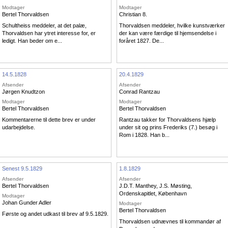
Modtager
Modtager
Bertel Thorvaldsen
Christian 8.
Schultheiss meddeler, at det palæ,
Thorvaldsen meddeler, hvilke kunstværker
Thorvaldsen har ytret interesse for, er
der kan være færdige til hjemsendelse i
ledigt. Han beder om e...
foråret 1827. De...
14.5.1828
20.4.1829
Afsender
Afsender
Jørgen Knudtzon
Conrad Rantzau
Modtager
Modtager
Bertel Thorvaldsen
Bertel Thorvaldsen
Kommentarerne til dette brev er under
Rantzau takker for Thorvaldsens hjælp
udarbejdelse.
under sit og prins Frederiks (7.) besøg i
Rom i 1828. Han b...
Senest 9.5.1829
1.8.1829
Afsender
Afsender
Bertel Thorvaldsen
J.D.T. Manthey
,
J.S. Møsting
,
Ordenskapitlet, København
Modtager
Johan Gunder Adler
Modtager
Bertel Thorvaldsen
Første og andet udkast til brev af 9.5.1829.
Thorvaldsen udnævnes til kommandør af