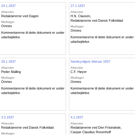
24.1.1837
27.1.1837
Afsender
Afsender
Redaktørerne ved Dagen
H.N. Clausen
,
Redaktørerne ved Dansk Folkeblad
Modtager
Omnes
Modtager
Omnes
Kommentarerne til dette dokument er under
udarbejdelse.
Kommentarerne til dette dokument er under
udarbejdelse.
29.1.1837
Sandsynligvis februar 1837
Afsender
Afsender
useum
Peder Malling
C.F. Høyer
Modtager
Modtager
Omnes
Omnes
Kommentarerne til dette dokument er under
Kommentarerne til dette dokument er under
udarbejdelse.
udarbejdelse.
3.2.1837
4.2.1837
Afsender
Afsender
Redaktørerne ved Dansk Folkeblad
Redaktørerne ved Den Frisindede
,
Caspar Claudius Rosenhoff
Modtager