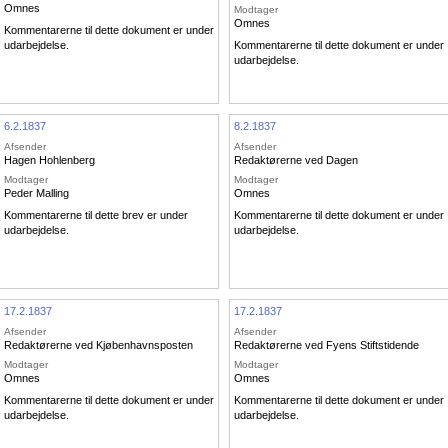
Omnes
Modtager
Omnes
Kommentarerne til dette dokument er under
udarbejdelse.
Kommentarerne til dette dokument er under
udarbejdelse.
6.2.1837
8.2.1837
Afsender
Afsender
Hagen Hohlenberg
Redaktørerne ved Dagen
Modtager
Modtager
Peder Malling
Omnes
Kommentarerne til dette brev er under
Kommentarerne til dette dokument er under
udarbejdelse.
udarbejdelse.
17.2.1837
17.2.1837
Afsender
Afsender
Redaktørerne ved Kjøbenhavnsposten
Redaktørerne ved Fyens Stiftstidende
Modtager
Modtager
Omnes
Omnes
Kommentarerne til dette dokument er under
Kommentarerne til dette dokument er under
udarbejdelse.
udarbejdelse.