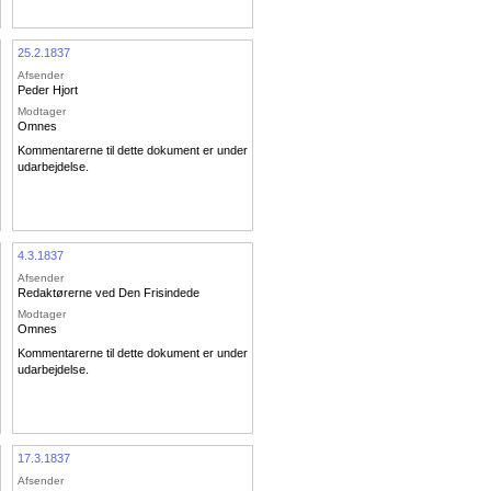
25.2.1837
Afsender
Peder Hjort
Modtager
Omnes
Kommentarerne til dette dokument er under
udarbejdelse.
4.3.1837
Afsender
Redaktørerne ved Den Frisindede
Modtager
Omnes
Kommentarerne til dette dokument er under
udarbejdelse.
17.3.1837
Afsender