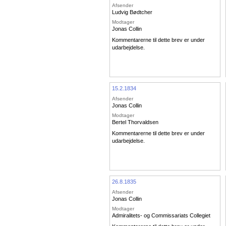
Afsender
Ludvig Bødtcher
Modtager
Jonas Collin
Kommentarerne til dette brev er under
udarbejdelse.
15.2.1834
Afsender
Jonas Collin
Modtager
Bertel Thorvaldsen
Kommentarerne til dette brev er under
udarbejdelse.
26.8.1835
Afsender
Jonas Collin
Modtager
Admiralitets- og Commissariats Collegiet