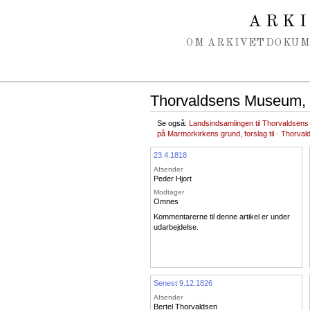
Spring navigation over
ARK
OM ARKIVET
DOKU
Thorvaldsens Museum, o
Se også:
Landsindsamlingen til Thorvaldse
på Marmorkirkens grund, forslag til
·
Thorval
23.4.1818
Afsender
Peder Hjort
Modtager
Omnes
Kommentarerne til denne artikel er under
udarbejdelse.
Senest 9.12.1826
Afsender
Bertel Thorvaldsen