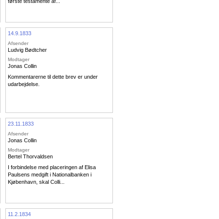
første testamente af...
14.9.1833
Afsender
Ludvig Bødtcher
Modtager
Jonas Collin
Kommentarerne til dette brev er under
udarbejdelse.
23.11.1833
Afsender
Jonas Collin
Modtager
Bertel Thorvaldsen
I forbindelse med placeringen af Elisa
Paulsens medgift i Nationalbanken i
Kjøbenhavn, skal Colli...
11.2.1834