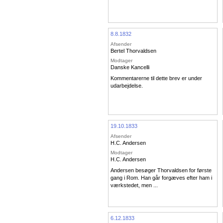
8.8.1832
Afsender
Bertel Thorvaldsen
Modtager
Danske Kancelli
Kommentarerne til dette brev er under
udarbejdelse.
19.10.1833
Afsender
H.C. Andersen
Modtager
H.C. Andersen
Andersen besøger Thorvaldsen for første
gang i Rom. Han går forgæves efter ham i
værkstedet, men ...
6.12.1833