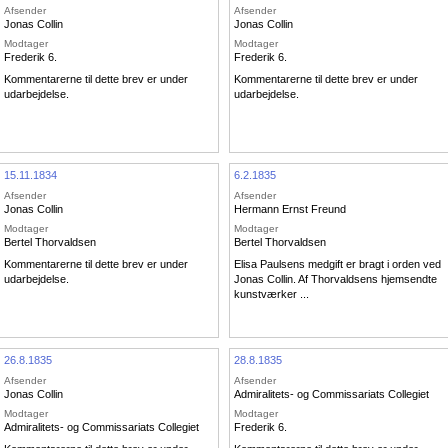
Afsender
Afsender
Jonas Collin
Jonas Collin
Modtager
Modtager
Frederik 6.
Frederik 6.
Kommentarerne til dette brev er under
Kommentarerne til dette brev er under
udarbejdelse.
udarbejdelse.
15.11.1834
6.2.1835
Afsender
Afsender
Jonas Collin
Hermann Ernst Freund
Modtager
Modtager
Bertel Thorvaldsen
Bertel Thorvaldsen
Kommentarerne til dette brev er under
Elisa Paulsens medgift er bragt i orden ved
udarbejdelse.
Jonas Collin. Af Thorvaldsens hjemsendte
kunstværker ...
26.8.1835
28.8.1835
Afsender
Afsender
Jonas Collin
Admiralitets- og Commissariats Collegiet
Modtager
Modtager
Admiralitets- og Commissariats Collegiet
Frederik 6.