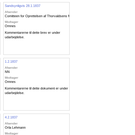
Sandsynligvis 28.1.1837
Afsender
Comitteen for Oprettelsen af Thorvaldsens Museum
Modtager
Omnes
Kommentarerne til dette brev er under
udarbejdelse.
1.2.1837
Afsender
NN
Modtager
Omnes
Kommentarerne til dette dokument er under
udarbejdelse.
4.2.1837
Afsender
Orla Lehmann
Modtager