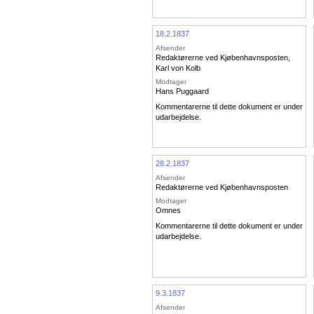
18.2.1837
Afsender
Redaktørerne ved Kjøbenhavnsposten
,
Karl von Kolb
Modtager
Hans Puggaard
Kommentarerne til dette dokument er under
udarbejdelse.
28.2.1837
Afsender
Redaktørerne ved Kjøbenhavnsposten
Modtager
Omnes
Kommentarerne til dette dokument er under
udarbejdelse.
9.3.1837
Afsender