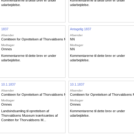
Kommentarerne til dette brev er under
Kommentarerne til dette brev er under
udarbejdelse.
udarbejdelse.
1837
Antagelig 1837
Afsender
Afsender
Comitteen for Oprettelsen af Thorvaldsens Museum
NN
Modtager
Modtager
Omnes
NN
Kommentarerne til dette brev er under
Kommentarerne til dette brev er under
udarbejdelse.
udarbejdelse.
10.1.1837
10.1.1837
Afsender
Afsender
Comitteen for Oprettelsen af Thorvaldsens Museum
Comitteen for Oprettelsen af Thorvaldsen
Modtager
Modtager
Omnes
Omnes
Landsindsamling til oprettelsen af
Kommentarerne til dette brev er under
Thorvaldsens Museum iværksættes af
udarbejdelse.
Comitten for Thorvaldsens M...