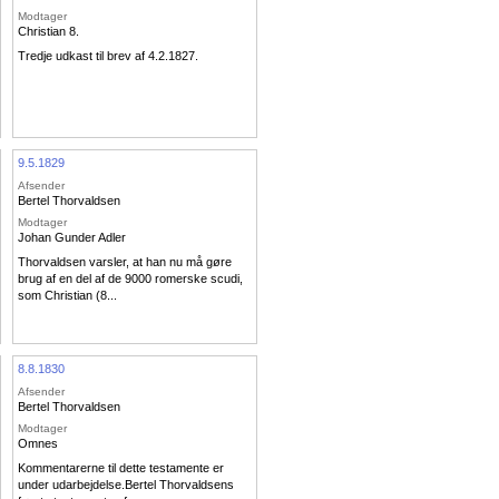
Modtager
Christian 8.
Tredje udkast til brev af 4.2.1827.
9.5.1829
Afsender
Bertel Thorvaldsen
Modtager
Johan Gunder Adler
Thorvaldsen varsler, at han nu må gøre
brug af en del af de 9000 romerske scudi,
som Christian (8...
8.8.1830
Afsender
Bertel Thorvaldsen
Modtager
Omnes
Kommentarerne til dette testamente er
under udarbejdelse.Bertel Thorvaldsens