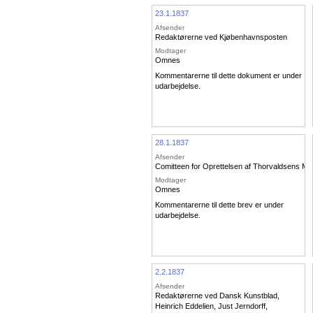
23.1.1837
Afsender
Redaktørerne ved Kjøbenhavnsposten
Modtager
Omnes
Kommentarerne til dette dokument er under
udarbejdelse.
28.1.1837
Afsender
Comitteen for Oprettelsen af Thorvaldsens M
Modtager
Omnes
Kommentarerne til dette brev er under
udarbejdelse.
2.2.1837
Afsender
Redaktørerne ved Dansk Kunstblad
,
Heinrich Eddelien
,
Just Jerndorff
,