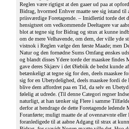
Reglen være rigtigst at den gaaer ud paa at opfordr
Bidrag, hvormed Enhver maatte see sig istand til a
priisværdige Foretagende. – Imidlertid torde det
hensigtsret om vedkommende Deeltagere var aabne
blot at tegne sig for Bidrag og strax at kunne ind
om de mere Velhavende, om dem, der ville yde stør
vistnok i Reglen vælge den første Maade; men Dee
Natur og den fornødne Sums Omfang ønskes udstr
og blandt disses Ydere torde der maaskee findes 
gave deres Skjærv i det Øiebiik de bedst kunde af
betænkeligt at tegne sig for den, deels maaskee fo
sig for en Ubetydelighed, deels maaskee fordi de
blive dem affordret paa en Tid, da selv en Ubety
følelig at udrede. (Til denne Categori regner Indse
naturligt, at han tænker sig Flere i samme Tilfæld
derfor at hendrage de dette Foretagende lede
Foranførte; muligt maatte de af ovennævnte eller
foranledigede til at aabne Adgang til strax at kun
Bidrag, for saavidt Nogen maatte ville det. Hvo d