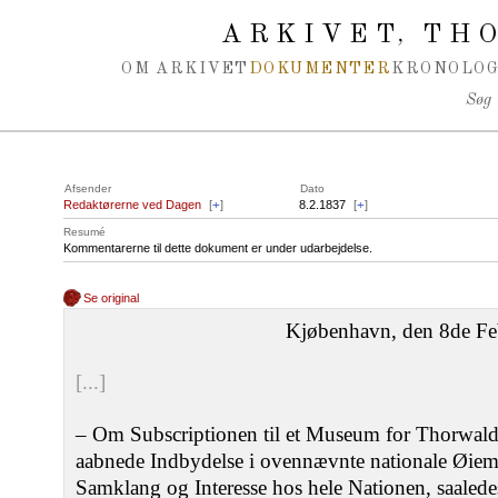
Spring navigation over
ARKIVET
THO
,
OM ARKIVET
DOKUMENTER
KRONOLOG
Søg
Afsender
Dato
Redaktørerne ved Dagen
[
+
]
8.2.1837
[
+
]
Resumé
Kommentarerne til dette dokument er under udarbejdelse.
Se original
Kjøbenhavn, den 8de Fe
[...]
– Om Subscriptionen til et Museum for Thorwal
aabnede Indbydelse i ovennævnte nationale Øieme
Samklang og Interesse hos hele Nationen, saaledes