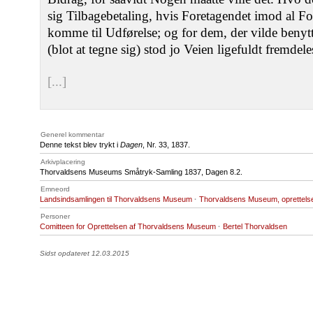
sig Tilbagebetaling, hvis Foretagendet imod al 
komme til Udførelse; og for dem, der vilde beny
(blot at tegne sig) stod jo Veien ligefuldt frem
[...]
Generel kommentar
Denne tekst blev trykt i
Dagen
, Nr. 33, 1837.
Arkivplacering
Thorvaldsens Museums Småtryk-Samling 1837, Dagen 8.2.
Emneord
Landsindsamlingen til Thorvaldsens Museum
·
Thorvaldsens Museum, oprettelse
Personer
Comitteen for Oprettelsen af Thorvaldsens Museum
·
Bertel Thorvaldsen
Sidst opdateret 12.03.2015