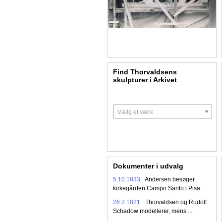
Find Thorvaldsens
skulpturer i Arkivet
Vælg et værk
Dokumenter i udvalg
5.10.1833
Andersen besøger
kirkegården Campo Santo i Pisa...
26.2.1821
Thorvaldsen og Rudolf
Schadow modellerer, mens ...