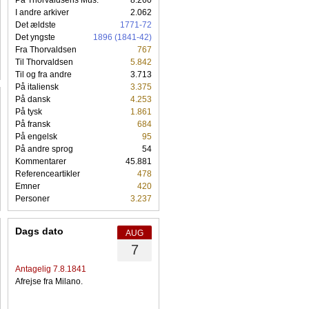
På Thorvaldsens Mus.
8.260
I andre arkiver
2.062
Det ældste
1771-72
Det yngste
1896 (1841-42)
Fra Thorvaldsen
767
Til Thorvaldsen
5.842
Til og fra andre
3.713
På italiensk
3.375
På dansk
4.253
På tysk
1.861
På fransk
684
På engelsk
95
På andre sprog
54
Kommentarer
45.881
Referenceartikler
478
Emner
420
Personer
3.237
Dags dato
AUG
7
Antagelig 7.8.1841
Afrejse fra Milano.