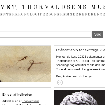
IVET
THORVALDSENS MU
,
MENTER
KRONOLOGI
PERSONER
EMNER
REFERENCE
Et åbent arkiv for skriftlige kil
Her kan du læse 10323 dokumenter om
Thorvaldsen (1770-1844) – fra kontrakt
scanninger og afskrifter af alle dokum
Thorvaldsens værk, liv og internationa
Brug Arkivet, som du har lyst.
En del af helheden
Arkivet er en af
Thorvaldsens