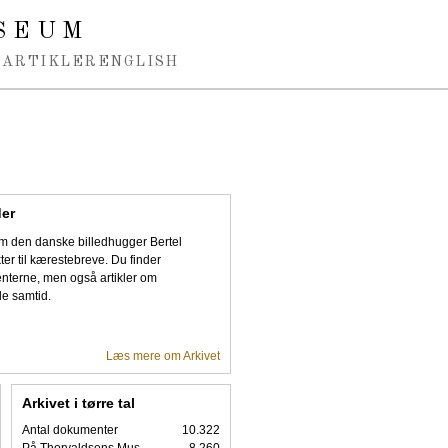
SEUM
ARTIKLER
ENGLISH
der
 den danske billedhugger Bertel
er til kærestebreve. Du finder
enterne, men også artikler om
le samtid.
Læs mere om Arkivet
Arkivet i tørre tal
Antal dokumenter
10.322