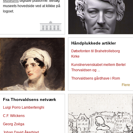
Museums
digitale platforme. Besøg
museets hovedside ved at klikke på
logoet.
Håndplukkede artikler
Døbefonten til Brahetrolleborg
Kirke
Kunstnervenskabet mellem Bertel
Thorvaldsen og ...
Thorvaldsens gårdhave i Rom
Flere
Fra Thorvaldsens netværk
Luigi Porro Lambertenghi
C.F. Wilckens
Georg Zoëga
Johan David Åkerblad