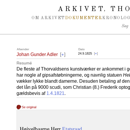
Spring navigation over
ARKIVET
THO
,
OM ARKIVET
DOKUMENTER
KRONOLOG
Søg
Afsender
Dato
+
24.9.1825
[
+
]
Johan Gunder Adler
[
]
Resumé
De fleste af Thorvaldsens kunstværker er ankommet i 
har nogle af gipsafstøbningerne, og navnlig statuen
He
vækker lykke blandt damerne. Desuden betaling af den 
det lån på 9000 scudi, som Christian (8.) Frederik optog
gældsbevis af
1.4.1821
.
Se original
Høivelbaarne Herr
Etatsraad