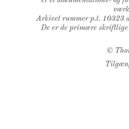
er et dokumentations- og f
værk,
Arkivet rummer p.t. 10323 d
De er de primære skriftlige
©
Tho
Tilgæn