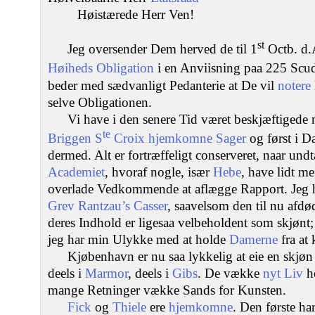
Høistærede Herr Ven!
st
Jeg oversender Dem herved de til 1
Octb. d.A
Høiheds
Obligation
i en Anviisning paa 225 Scu
beder med sædvanligt Pedanterie at De vil
notere
selve Obligationen.
Vi have i den senere Tid været beskjæftiged
te
Briggen S
Croix hjemkomne Sager
og først i D
dermed. Alt er fortræffeligt conserveret, naar und
Academiet
, hvoraf nogle, især
Hebe
, have lidt m
overlade Vedkommende at aflægge Rapport. Jeg har
Grev Rantzau’s
Casser
, saavelsom den til nu afd
deres Indhold er ligesaa velbeholdent som skjønt;
jeg har min Ulykke med at holde
Damerne
fra at
Kjøbenhavn er nu saa lykkelig at eie en skjøn
deels i
Marmor
, deels i
Gibs
. De vække
nyt Liv
ho
mange Retninger vække Sands for Kunsten.
Fick
og
Thiele
ere
hjemkomne
. Den første ha