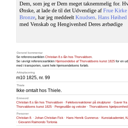
Dem, som jeg er Dem meget taknemmelig for. Hv
Ønske, at lade de til det Udvendige af
Frue Kirke
Bronze
, har jeg meddeelt
Knudsen
.
Hans Høihed
med Venskab og Hengivenhed Deres ærbødige
Generel kommentar
Se referenceartiklen
Christian 8.s lån hos Thorvaldsen
.
Se i øvrigt referenceartiklen
Hjemsendelse af Thorvaldsens kunst 1825
for en ud
med i transporten, samt hele hjemsendelsens forløb.
Arkivplacering
m10 1825, nr. 99
Thiele
Ikke omtalt hos Thiele.
Emneord
Christian 8.s lån hos Thorvaldsen
·
Følelsesreaktioner på skulpturer
·
Gaver fra
Thorvaldsens kunst 1825
·
Pengeudlån og veksler
·
Thorvaldsens hjælpsomhed
Personer
Christian 8.
·
Johan Christian Fick
·
Hans Henrik Gunnerus
·
Kunstakademiet, 
·
Giovanni Raimondo Torlonia