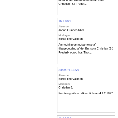
Christian (8.) Freder...
16.1.1827
Afsender
Johan Gunder Adler
Modtager
Bertel Thorvaldsen
Anmodning om udsættelse af
tilbagebetaling af det lån, som Christian (8.)
Frederik optog hos Thor...
Senest 4.2.1827
Afsender
Bertel Thorvaldsen
Modtager
Christian 8.
Femte og sidste udkast til brev af 4.2.1827.