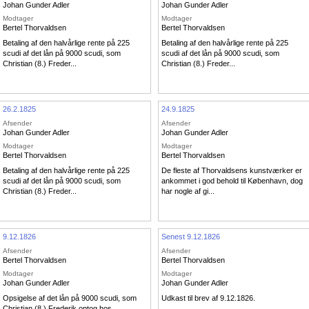
Johan Gunder Adler
Johan Gunder Adler
Modtager
Modtager
Bertel Thorvaldsen
Bertel Thorvaldsen
Betaling af den halvårlige rente på 225
Betaling af den halvårlige rente på 225
scudi af det lån på 9000 scudi, som
scudi af det lån på 9000 scudi, som
Christian (8.) Freder...
Christian (8.) Freder...
26.2.1825
24.9.1825
Afsender
Afsender
Johan Gunder Adler
Johan Gunder Adler
Modtager
Modtager
Bertel Thorvaldsen
Bertel Thorvaldsen
Betaling af den halvårlige rente på 225
De fleste af Thorvaldsens kunstværker er
scudi af det lån på 9000 scudi, som
ankommet i god behold til København, dog
Christian (8.) Freder...
har nogle af gi...
9.12.1826
Senest 9.12.1826
Afsender
Afsender
Bertel Thorvaldsen
Bertel Thorvaldsen
Modtager
Modtager
Johan Gunder Adler
Johan Gunder Adler
Opsigelse af det lån på 9000 scudi, som
Udkast til brev af 9.12.1826.
Christian (8.) Frederik optog hos