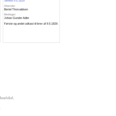
Senest 9.5.1829
Afsender
Bertel Thorvaldsen
Modtager
Johan Gunder Adler
Første og andet udkast til brev af 9.5.1829.
kontekst.
.