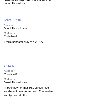
beder Thorvaldse...
Senest 4.2.1827
Afsender
Bertel Thorvaldsen
Modtager
Christian 8.
Tredje udkast til brev af 4.2.1827.
17.3.1827
Afsender
Christian 8.
Modtager
Bertel Thorvaldsen
I København er man ikke tilfreds med
antallet af kunstværker, som Thorvaldsen
kan hjemsende til V...