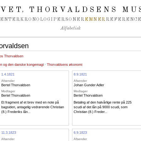
IVET
THORVALDSENS MU
,
MENTER
KRONOLOGI
PERSONER
EMNER
REFERENCE
Alfabetisk
horvaldsen
hos Thorvaldsen
en og den danske kongemagt
·
Thorvaldsens økonomi
1.4.1821
8.9.1821
Afsender
Afsender
Bertel Thorvaldsen
Johan Gunder Adler
Modtager
Modtager
Bertel Thorvaldsen
Bertel Thorvaldsen
Et fragment af et brev med en note på
Betaling af den halvårlige rente på 225
bagsiden, antagelig vedrørende Christian
scudi af det lån på 9000 scudi, som
(8.) Frederiks lån...
Christian (8.) Freder...
11.3.1823
6.9.1823
Afsender
Afsender