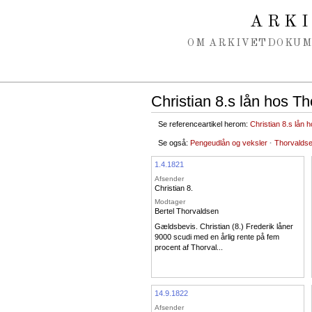
Spring navigation over
ARK
OM ARKIVET
DOKU
Christian 8.s lån hos T
Se referenceartikel herom:
Christian 8.s lån 
Se også:
Pengeudlån og veksler
·
Thorvalds
1.4.1821
Afsender
Christian 8.
Modtager
Bertel Thorvaldsen
Gældsbevis. Christian (8.) Frederik låner
9000 scudi med en årlig rente på fem
procent af Thorval...
14.9.1822
Afsender