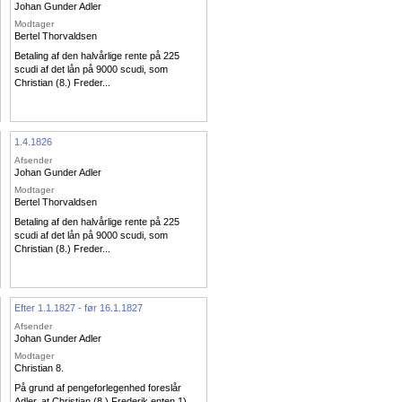
Johan Gunder Adler
Modtager
Bertel Thorvaldsen
Betaling af den halvårlige rente på 225
scudi af det lån på 9000 scudi, som
Christian (8.) Freder...
1.4.1826
Afsender
Johan Gunder Adler
Modtager
Bertel Thorvaldsen
Betaling af den halvårlige rente på 225
scudi af det lån på 9000 scudi, som
Christian (8.) Freder...
Efter 1.1.1827 - før 16.1.1827
Afsender
Johan Gunder Adler
Modtager
Christian 8.
På grund af pengeforlegenhed foreslår
Adler, at Christian (8.) Frederik enten 1)