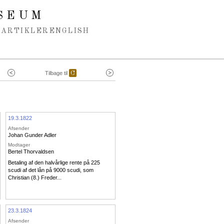
SEUM
ARTIKLER
ENGLISH
Tilbage til
C
19.3.1822
Afsender
Johan Gunder Adler
Modtager
Bertel Thorvaldsen
Betaling af den halvårlige rente på 225
scudi af det lån på 9000 scudi, som
Christian (8.) Freder...
23.3.1824
Afsender