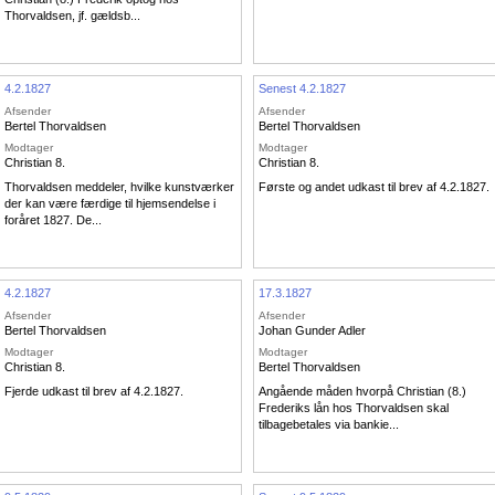
Thorvaldsen, jf. gældsb...
4.2.1827
Senest 4.2.1827
Afsender
Afsender
Bertel Thorvaldsen
Bertel Thorvaldsen
Modtager
Modtager
Christian 8.
Christian 8.
Thorvaldsen meddeler, hvilke kunstværker
Første og andet udkast til brev af 4.2.1827.
der kan være færdige til hjemsendelse i
foråret 1827. De...
4.2.1827
17.3.1827
Afsender
Afsender
Bertel Thorvaldsen
Johan Gunder Adler
Modtager
Modtager
Christian 8.
Bertel Thorvaldsen
Fjerde udkast til brev af 4.2.1827.
Angående måden hvorpå Christian (8.)
Frederiks lån hos Thorvaldsen skal
tilbagebetales via bankie...