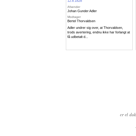
12.8.1828
Afsender
Johan Gunder Adler
Modtager
Bertel Thorvaldsen
Adler undrer sig over, at Thorvaldsen,
trods avertering, endnu ikke har forlangt at
få udbetalt d...
er et do