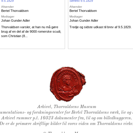
9.5.1829
Senest 9.5.1829
Afsender
Afsender
Bertel Thorvaldsen
Bertel Thorvaldsen
Modtager
Modtager
Johan Gunder Adler
Johan Gunder Adler
Thorvaldsen varsler, at han nu må gøre
Tredje og sidste udkast til brev af 9.5.1829.
brug af en del af de 9000 romerske scudi,
som Christian (8...
Thorvaldsens Segl
Arkivet, Thorvaldsens Museum
kumentations- og forskningscenter for Bertel Thorvaldsens værk, liv og 
Arkivet rummer p.t. 10323 dokumenter fra, til og om billedhuggeren.
De er de primære skriftlige kilder til vores viden om Thorvaldsens virke