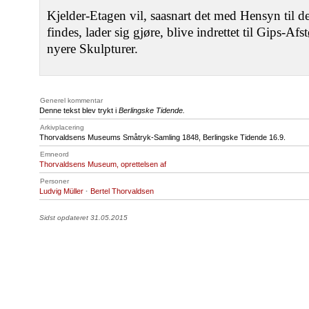
Kjelder-Etagen vil, saasnart det med Hensyn til 
findes, lader sig gjøre, blive indrettet til Gips-A
nyere Skulpturer.
Generel kommentar
Denne tekst blev trykt i
Berlingske Tidende.
Arkivplacering
Thorvaldsens Museums Småtryk-Samling 1848, Berlingske Tidende 16.9.
Emneord
Thorvaldsens Museum, oprettelsen af
Personer
Ludvig Müller
·
Bertel Thorvaldsen
Sidst opdateret 31.05.2015