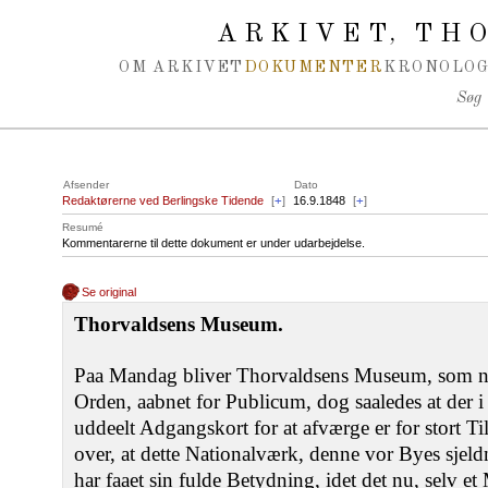
Spring navigation over
ARKIVET
THO
,
OM ARKIVET
DOKUMENTER
KRONOLOG
Søg
Afsender
Dato
Redaktørerne ved Berlingske Tidende
[
+
]
16.9.1848
[
+
]
Resumé
Kommentarerne til dette dokument er under udarbejdelse.
Se original
Thorvaldsens Museum.
Paa Mandag bliver Thorvaldsens Museum, som n
Orden, aabnet for Publicum, dog saaledes at der i 
uddeelt Adgangskort for at afværge er for stort T
over, at dette Nationalværk, denne vor Byes sjeld
har faaet sin fulde Betydning, idet det nu, selv et