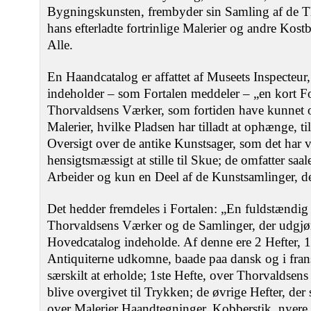
Bygningskunsten, frembyder sin Samling af de T
hans efterladte fortrinlige Malerier og andre Kostb
Alle.
En Haandcatalog er affattet af Museets Inspecteur,
indeholder ‒ som Fortalen meddeler ‒ „en kort Fo
Thorvaldsens Værker, som fortiden have kunnet op
Malerier, hvilke Pladsen har tilladt at ophænge, 
Oversigt over de antike Kunstsager, som det har v
hensigtsmæssigt at stille til Skue; de omfatter saa
Arbeider og kun en Deel af de Kunstsamlinger, de
Det hedder fremdeles i Fortalen: „En fuldstændig 
Thorvaldsens Værker og de Samlinger, der udgjør
Hovedcatalog indeholde. Af denne ere 2 Hefter, 1s
Antiquiterne udkomne, baade paa dansk og i frans
særskilt at erholde; 1ste Hefte, over Thorvaldsen
blive overgivet til Trykken; de øvrige Hefter, der
over Malerier Haandtegninger, Kobberstik, nyere 