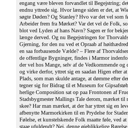
engang være bleven forvandlet til Begejstring; det 
endnu yttrede sig. Hvor længe siden er det, at Wie
søgte Døden? Og Stanley? Hvo var det vel som fø
Arbeider frem fra Mørket? Var det vel de Folk, 
blot ved Lyden af hans Navn? Sagen er for bekjend
længe derved. Og nu Begejstringen for Thorvaldsen
Gjerning, for den nu ved et Opraab af høithæd
en saa forbausende Vælde? ‒ Flere af Thorvaldse
de offentlige Bygninger, findes i Marmor indenf
der vel hos Mange, selv af de Vedkommende og 
og virke derfor, yttret sig en saadan Higen efter a
Plads, som man skulde antage, at dømme efter 
tegner sig for Bidrag til et Museum for Gipsafst
herlige Composition sat op paa Frontonen af Frue
Stadsbygmester Mallings Tale derom, mærket til n
skee? Har man mærket, at der har yttret sig en lev
afbenytte Marmorkirken til en Prydelse for Stad
Følelse, et kunstelskende Folk maatte føle, ved at
staae ufuldendt? Nei, denne øieblikkelige Rørelse