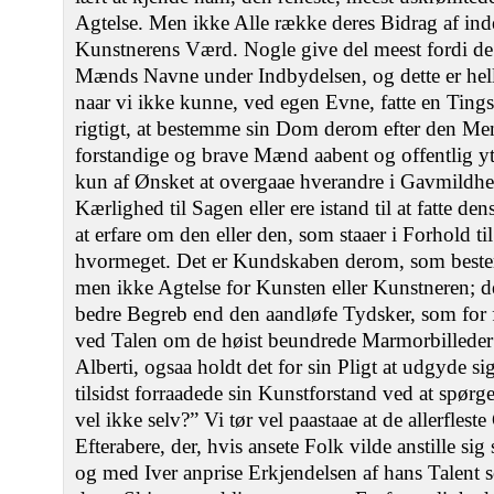
Agtelse. Men ikke Alle række deres Bidrag af inde
Kunstnerens Værd. Nogle give del meest fordi de 
Mænds Navne under Indbydelsen, og dette er helle
naar vi ikke kunne, ved egen Evne, fatte en Ting
rigtigt, at bestemme sin Dom derom efter den Me
forstandige og brave Mænd aabent og offentlig ytt
kun af Ønsket at overgaae hverandre i Gavmildhe
Kærlighed til Sagen eller ere istand til at fatte d
at erfare om den eller den, som staaer i Forhold t
hvormeget. Det er Kundskaben derom, som beste
men ikke Agtelse for Kunsten eller Kunstneren; 
bedre Begreb end den aandløfe Tydsker, som for f
ved Talen om de høist beundrede Marmorbilleder 
Alberti, ogsaa holdt det for sin Pligt at udgyde 
tilsidst forraadede sin Kunstforstand ved at spør
vel ikke selv?” Vi tør vel paastaae at de allerflest
Efterabere, der, hvis ansete Folk vilde anstille s
og med Iver anprise Erkjendelsen af hans Talent s