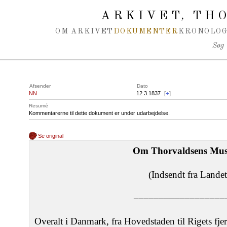
Spring navigation over
ARKIVET
THO
,
OM ARKIVET
DOKUMENTER
KRONOLOG
Søg
Afsender
Dato
NN
12.3.1837
[
+
]
Resumé
Kommentarerne til dette dokument er under udarbejdelse.
Se original
Om Thorvaldsens Mu
(Indsendt fra Landet
––––––––––––––––––
Overalt i Danmark, fra Hovedstaden til Rigets fj