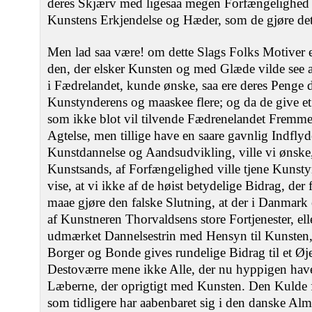
deres Skjærv med ligesaa megen Forfængelighed ov
Kunstens Erkjendelse og Hæder, som de gjøre det
Men lad saa være! om dette Slags Folks Motiver 
den, der elsker Kunsten og med Glæde vilde see 
i Fædrelandet, kunde ønske, saa ere deres Penge
Kunstynderens og maaskee flere; og da de give et r
som ikke blot vil tilvende Fædrenelandet Fre
Agtelse, men tillige have en saare gavnlig Indflyd
Kunstdannelse og Aandsudvikling, ville vi ønske,
Kunstsands, af Forfængelighed ville tjene Kunsty
vise, at vi ikke af de høist betydelige Bidrag, de
maae gjøre den falske Slutning, at der i Danmark
af Kunstneren Thorvaldsens store Fortjenester, elle
udmærket Dannelsestrin med Hensyn til Kunsten, 
Borger og Bonde gives rundelige Bidrag til et Ø
Destoværre mene ikke Alle, der nu hyppigen hav
Læberne, der oprigtigt med Kunsten. Den Kulde 
som tidligere har aabenbaret sig i den danske Alm