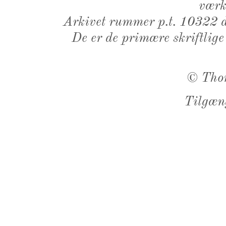
værk,
Arkivet rummer p.t. 10322 d
De er de primære skriftlige
©
Tho
Tilgæn