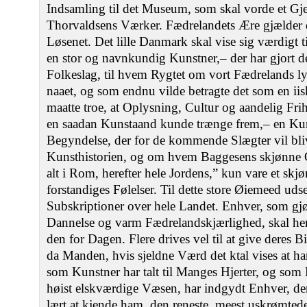
Indsamling til det Museum, som skal vorde et Gj
Thorvaldsens Værker. Fædrelandets Ære gjælder 
Løsenet. Det lille Danmark skal vise sig værdigt ti
en stor og navnkundig Kunstner,‒ der har gjort d
Folkeslag, til hvem Rygtet om vort Fædrelands lyk
naaet, og som endnu vilde betragte det som en ii
maatte troe, at Oplysning, Cultur og aandelig Fr
en saadan Kunstaand kunde trænge frem,‒ en Kun
Begyndelse, der for de kommende Slægter vil blive
Kunsthistorien, og om hvem Baggesens skjønne O
alt i Rom, herefter hele Jordens,” kun vare et skj
forstandiges Følelser. Til dette store Øiemeed 
Subskriptioner over hele Landet. Enhver, som gj
Dannelse og varm Fædrelandskjærlighed, skal he
den for Dagen. Flere drives vel til at give deres 
da Manden, hvis sjeldne Værd det ktal vises at
som Kunstner har talt til Manges Hjerter, og som 
høist elskværdige Væsen, har indgydt Enhver, d
lært at kjende ham, den reneste, meest uskrømted