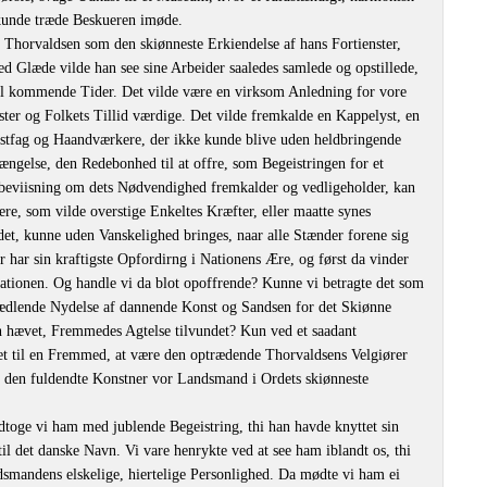
 kunde træde Beskueren imøde.
 Thorvaldsen som den skiønneste Erkiendelse af hans Fortienster,
d Glæde vilde han see sine Arbeider saaledes samlede og opstillede,
il kommende Tider. Det vilde være en virksom Anledning for vore
ester og Folkets Tillid værdige. Det vilde fremkalde en Kappelyst, en
stfag og Haandværkere, der ikke kunde blive uden heldbringende
ngelse, den Redebonhed til at offre, som Begeistringen for et
rbeviisning om dets Nødvendighed fremkalder og vedligeholder, kan
re, som vilde overstige Enkeltes Kræfter, eller maatte synes
et, kunne uden Vanskelighed bringes, naar alle Stænder forene sig
 har sin kraftigste Opfordirng i Nationens Ære, og først da vinder
Nationen. Og handle vi da blot opoffrende? Kunne vi betragte det som
forædlende Nydelse af dannende Konst og Sandsen for det Skiønne
n hævet, Fremmedes Agtelse tilvundet? Kun ved et saadant
et til en Fremmed, at være den optrædende Thorvaldsens Velgiører
de den fuldendte Konstner vor Landsmand i Ordets skiønneste
toge vi ham med jublende Begeistring, thi han havde knyttet sin
l det danske Navn. Vi vare henrykte ved at see ham iblandt os, thi
mandens elskelige, hiertelige Personlighed. Da mødte vi ham ei