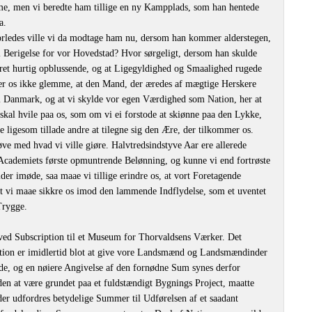
, men vi beredte ham tillige en ny Kampplads, som han hentede
a.
rledes ville vi da modtage ham nu, dersom han kommer alderstegen,
il Berigelse for vor Hovedstad? Hvor sørgeligt, dersom han skulde
æret hurtig opblussende, og at Ligegyldighed og Smaalighed rugede
er os ikke glemme, at den Mand, der æredes af mægtige Herskere
 i Danmark, og at vi skylde vor egen Værdighed som Nation, her at
 skal hvile paa os, som om vi ei forstode at skiønne paa den Lykke,
lle ligesom tillade andre at tilegne sig den Ære, der tilkommer os.
øve med hvad vi ville giøre. Halvtredsindstyve Aar ere allerede
cademiets første opmuntrende Belønning, og kunne vi end fortrøste
lder imøde, saa maae vi tillige erindre os, at vort Foretagende
at vi maae sikkre os imod den lammende Indflydelse, som et uventet
Trygge.
ved Subscription til et Museum for Thorvaldsens Værker. Det
ion er imidlertid blot at give vore Landsmænd og Landsmændinder
nde, og en nøiere Angivelse af den fornødne Sum synes derfor
en at være grundet paa et fuldstændigt Bygnings Project, maatte
 der udfordres betydelige Summer til Udførelsen af et saadant