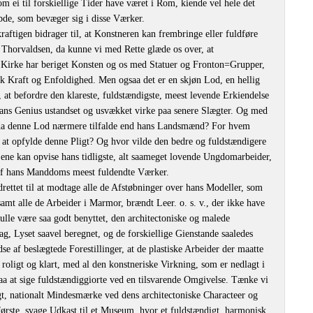
m ei til forskiellige Tider have været i Rom, kiende vel hele det
de, som bevæger sig i disse Værker.
raftigen bidrager til, at Konstneren kan frembringe eller fuldføre
Thorvaldsen, da kunne vi med Rette glæde os over, at
Kirke har beriget Konsten og os med Statuer og Fronton=Grupper,
sk Kraft og Enfoldighed. Men ogsaa det er en skjøn Lod, en hellig
at befordre den klareste, fuldstændigste, meest levende Erkiendelse
 hans Genius ustandset og usvækket virke paa senere Slægter. Og med
 da denne Lod nærmere tilfalde end hans Landsmænd? For hvem
 at opfylde denne Pligt? Og hvor vilde den bedre og fuldstændigere
ene kan opvise hans tidligste, alt saameget lovende Ungdomarbeider,
 af hans Manddoms meest fuldendte Værker.
rettet til at modtage alle de Afstøbninger over hans Modeller, som
samt alle de Arbeider i Marmor, brændt Leer. o. s. v., der ikke have
le være saa godt benyttet, den architectoniske og malede
 Lyset saavel beregnet, og de forskiellige Gienstande saaledes
e af beslægtede Forestillinger, at de plastiske Arbeider der maatte
oligt og klart, med al den konstneriske Virkning, som er nedlagt i
aa at sige fuldstændiggiorte ved en tilsvarende Omgivelse. Tænke vi
gt, nationalt Mindesmærke ved dens architectoniske Characteer og
første, svage Udkast til et Museum, hvor et fuldstændigt, harmonisk