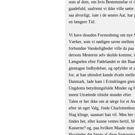
som af dem, om hvis Bestemmelse vi ik
gaadefuld, saafremt vi ikke ville sætt
saa alvorligt, især i de senere Aar, ha
en længere Tid.
Vi have desuden Formodning om nye Sen
Værker, som vi nødigen savne mellem 
forbundne Vanskeligheder ville da paa 
dersom Mesteren selv skulde komme, in
Længselen efter Fødelandet er det Baand
gientagne Indbydelser, og opfylder et 
for, at han uhindret kunde dvæle melle
Danmark, lade ham i Erindringen gien
Ungdoms betydningsfulde Minder og hv
meest Utrættede tilsidst stunder efter.
Talen er her ikke om at sørge for et At
efter sit eget Valg, finde Charlottenbor
Slag klinge, saasnart han vil. Men her
findes her, eller kunne ventes hertil, bl
Kasserne? og, paa hvilken Maade man 
Hvorledes det første af disse Spørgsma