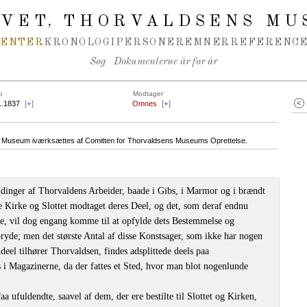
IVET
THORVALDSENS MU
,
MENTER
KRONOLOGI
PERSONER
EMNER
REFERENCE
Søg
Dokumenterne år for år
o
Modtager
1.1837
[
+
]
Omnes
[
+
]
ens Museum iværksættes af Comitten for Thorvaldsens Museums Oprettelse.
Sendinger af Thorvaldens Arbeider, baade i Gibs, i Marmor og i brændt
e Kirke og Slottet modtaget deres Deel, og det, som deraf endnu
re, vil dog engang komme til at opfylde dets Bestemmelse og
ryde; men det største Antal af disse Konstsager, som ikke har nogen
eel tilhører Thorvaldsen, findes adsplittede deels paa
ls i Magazinerne, da der fattes et Sted, hvor man blot nogenlunde
aa ufuldendte, saavel af dem, der ere bestilte til Slottet og Kirken,