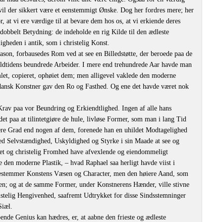
il der sikkert være et eenstemmigt Ønske. Dog her fordres mere; her
, at vi ere værdige til at bevare dem hos os, at vi erkiende deres
obbelt Betydning: de indeholde en rig Kilde til den ædleste
igheden i antik, som i christelig Konst.
ason, forbausedes Rom ved at see en Billedstøtte, der beroede paa de
dtidens beundrede Arbeider. I mere end trehundrede Aar havde man
let, copieret, ophøiet dem; men alligevel vaklede den moderne
n dansk Konstner gav den Ro og Fasthed. Og ene det havde været nok
rav paa vor Beundring og Erkiendtlighed. Ingen af alle hans
et paa at tilintetgiøre de hule, livløse Former, som man i lang Tid
øiere Grad end nogen af dem, forenede han en uhildet Modtagelighed
med Selvstændighed, Uskyldighed og Styrke i sin Maade at see og
tet og christelig Fromhed have afvexlende og eiendommeligt
e den moderne Plastik, – hvad Raphael saa herligt havde viist i
 bestemmer Konstens Væsen og Character, men den høiere Aand, som
den; og at de samme Former, under Konstnerens Hænder, ville stivne
hristelig Hengivenhed, saafremt Udtrykket for disse Sindsstemninger
Siæl.
nde Genius kan hædres, er, at aabne den frieste og ædleste