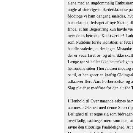
alene med en ungdommelig Enthusiasme
nogle af sine rigeste Hæderskrandse pa
Modtoge vi ham dengang saaledes, hvo
hæderkronet, ledsaget af nye Skatte, t
finde, at hin Begeistring kun havde v
over de os betroede Konstværker! Lad
som Nutidens første Konstner, er født
handle saaledes, at der ingen Mistanke
der er vederfaret os, og at vi ikke sku
Længe tør vi heller ikke betænkelige t
henrundne siden Thorvaldsen modtog A
os til, at han gaaer en kraftig Oldingsa
udkræver flere Aars Forberedelse, og 
Slag pleier at medføre for den alt for 
I Henhold til Ovenstaaende aabnes her
nærmeste Øiemed med denne Subscript
Leilighed til at tegne sig som bidrage
overflødig, saameget mere som den, ud
savne den tilbørlige Paalidelighed. At