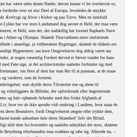
ke har været uden denne Hæder, derom kunne vi let overbevise os,
re fordeelte over en stor Deel af Europa, hvorledes de smykke
de Ærefrygt og Alvor i Kirker og paa Torve. Men en lunefuld
 sin Lykke har vor store Landsmand dog savnet et Held, der maa være
tneren, et Held, som det, der uadskillig har forenet Raphaels Navn
ne i Athen og Olympia. Skiøndt Thorvaldsens mere omfattende
llede i anseelige, ja vidtberømte Bygninger; skiøndt de tildeels ere
kundige Bygmestere; saa have Omgivelserne dog aldrig været saa
ænder, at nogen væsentlig Fordeel derved er blevet vundet for hans
 med Føie sige, at det architectoniske saaledes forbinder sig med
fremstaaer; om flere af dem har man Ret til at paastaae, at de maae
s og vurderes, som de fortiene.
bringelser, som skylde deres Tilværelse ene og alene til
og virkeliggiøre de Billeder, der opfordrende eller begeistrende
øtter og halv ophøiede Arbeider med den friske Afglands af
v, hvor ere de ikke spredte vidt omkring i Landene, hvor staae de
em deres Beundrere, fordi Omgivelserne ængste eller trykke dem,
klarest kunde aabenbare hele deres Skiønhed! Selv det Bifald,
gt skilt dem fra hverandre og saaledes udstykket det store, skiønne
ulde Betydning efterhaanden maa svækkes og tabe sig. Allerede nu, –