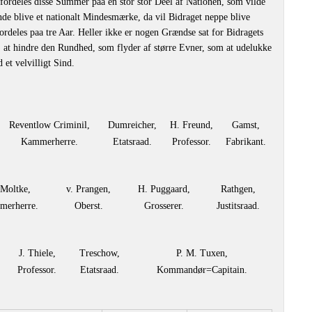
fordeles disse Summer paa en stor stor Deel af Nationen, som vilde
nde blive et nationalt Mindesmærke, da vil Bidraget neppe blive
fordeles paa tre Aar. Heller ikke er nogen Grændse sat for Bidragets
gt, at hindre den Rundhed, som flyder af større Evner, som at udelukke
 et velvilligt Sind.
Reventlow Criminil,
Dumreicher,
H. Freund,
Gamst,
Kammerherre.
Etatsraad.
Professor.
Fabrikant.
 Moltke,
v. Prangen,
H. Puggaard,
Rathgen,
erherre.
Oberst.
Grosserer.
Justitsraad.
J. Thiele,
Treschow,
P. M. Tuxen,
Professor.
Etatsraad.
Kommandør=Capitain.