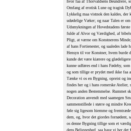
hvor faa af Thorvaldsens Beundrere, so
Omfang af erotisk Lune og tragisk Dyb
Lykkelig maa vistnok den kaldes, der k
udødelige Væker; og naar Talen er om 
Udsmykningen af Hovedstadens første 
fulde af Alvor og Værdighed, af bibel
Pligt, at værne om Konstnerens Minde, 
af hans Fortienester, og saaledes lade
Hensyn til vor Konstner, hvem burde
kunde det være kiærere og glædeligere
kunne udføres end i hans Fødeby, som 
og som tillige er prydet med ikke faa
Tænke vi os en Bygning, opreist og ind
findes her og i hans romerske Atelier, 
nogen anden Bestemmelse. Rummet skul
Decoration anvendt med saamegen Smag,
sammenstillede i større og mindre Kreds
føle sig ligesom hiemme og fremtræde r
dem, og, hvor det giordes fornødent, s
os denne Bygning tillige som et værdi
dens Beliggenhed, saa have vi her det 