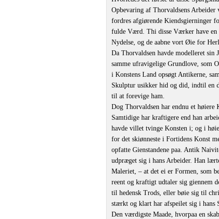
Opbevaring af Thorvaldsens Arbeider v
fordres afgiørende Kiendsgierninger for
fulde Værd. Thi disse Værker have en d
Nydelse, og de aabne vort Øie for Herl
Da Thorvaldsen havde modelleret sin J
samme ufravigelige Grundlove, som Ol
i Konstens Land opsøgt Antikerne, sam
Skulptur usikker hid og did, indtil e
til at forevige ham.
Dog Thorvaldsen har endnu et høiere K
Samtidige har kraftigere end han arbeid
havde villet tvinge Konsten i; og i h
for det skiønneste i Fortidens Konst 
opfatte Gienstandene paa. Antik Naivi
udpræget sig i hans Arbeider. Han lært
Maleriet, – at det ei er Formen, som
reent og kraftigt udtaler sig giennem 
til hedensk Trods, eller bøie sig til c
stærkt og klart har afspeilet sig i hans 
Den værdigste Maade, hvorpaa en skabe