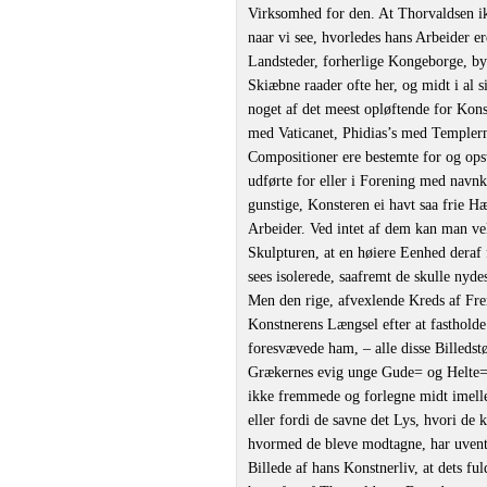
Virksomhed for den. At Thorvaldsen ik
naar vi see, hvorledes hans Arbeider e
Landsteder, forherlige Kongeborge, by
Skiæbne raader ofte her, og midt i al
noget af det meest opløftende for Kons
med Vaticanet, Phidias’s med Templer
Compositioner ere bestemte for og opsti
udførte for eller i Forening med navn
gunstige, Konsteren ei havt saa frie H
Arbeider. Ved intet af dem kan man vel
Skulpturen, at en høiere Eenhed deraf 
sees isolerede, saafremt de skulle nyde
Men den rige, afvexlende Kreds af Frem
Konstnerens Længsel efter at fastholde 
foresvævede ham, – alle disse Billedst
Grækernes evig unge Gude= og Helte=Li
ikke fremmede og forlegne midt imell
eller fordi de savne det Lys, hvori de 
hvormed de bleve modtagne, har uventli
Billede af hans Konstnerliv, at dets f