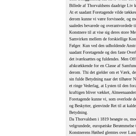
Billede af Thorvaldsens daadrige Liv
At et saadant Foretagende vilde tækkes
derom kunne vi være forvissede, og me
saaledes bevarede og overantvordede t
Konstnere til at vise sig deres store M
Samvirken mellem de forskiellige Kon
Følger. Kun ved den udholdende Anstræ
saadant Foretagende og den faste Ove
det iværksættes og fuldendes. Men Offe
afskrækkende for en Classe af Samfund
derom. Thi det gielder om et Værk, der
sin fulde Betydning naar det tilhører 
et ringe Vederlag, at Lysten til den 
kraftigen bliver vækket, Almeenaande
Foretagende kunne vi, som overlode d
og Beskytter, gienvinde Ret til at kal
Betydning.
Da Thorvaldsen i 1819 besøgte os, mod
velgrundede, europæiske Berømmelse ti
Konstnerens Høihed glemtes over Lands