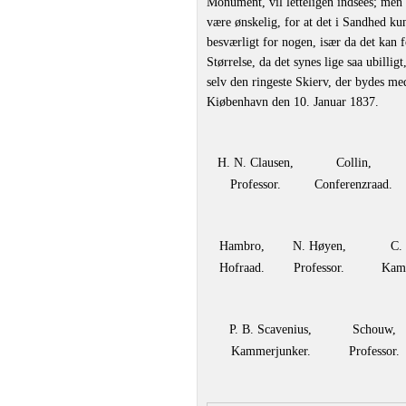
Monument, vil letteligen indsees; men 
være ønskelig, for at det i Sandhed ku
besværligt for nogen, især da det kan 
Størrelse, da det synes lige saa ubilli
selv den ringeste Skierv, der bydes med
Kiøbenhavn den 10. Januar 1837.
H. N. Clausen,
Collin,
Professor.
Conferenzraad.
Hambro,
N. Høyen,
C.
Hofraad.
Professor.
Kamm
P. B. Scavenius,
Schouw,
Kammerjunker.
Professor.