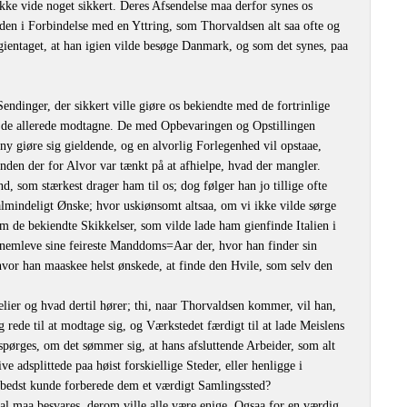
ke vide noget sikkert. Deres Afsendelse maa derfor synes os
e den i Forbindelse med en Yttring, som Thorvaldsen alt saa ofte og
r gientaget, at han igien vilde besøge Danmark, og som det synes, paa
dinger, der sikkert ville giøre os bekiendte med de fortrinlige
de allerede modtagne. De med Opbevaringen og Opstillingen
ny giøre sig gieldende, og en alvorlig Forlegenhed vil opstaae,
den der for Alvor var tænkt på at afhielpe, hvad der mangler.
, som stærkest drager ham til os; dog følger han jo tillige ofte
almindeligt Ønske; hvor uskiønsomt altsaa, om vi ikke vilde sørge
m de bekiendte Skikkelser, som vilde lade ham gienfinde Italien i
nemleve sine feireste Manddoms=Aar der, hvor han finder sin
or han maaskee helst ønskede, at finde den Hvile, som selv den
elier og hvad dertil hører; thi, naar Thorvaldsen kommer, vil han,
g rede til at modtage sig, og Værkstedet færdigt til at lade Meislens
 spørges, om det sømmer sig, at hans afsluttende Arbeider, som alt
ive adsplittede paa høist forskiellige Steder, eller henligge i
bedst kunde forberede dem et værdigt Samlingssted?
al maa besvares, derom ville alle være enige. Ogsaa for en værdig