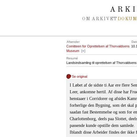
Spring navigation over
ARK
OM ARKIVET
DOKU
Afsender
Dat
Comitteen for Oprettelsen af Thorvaldsens
10.
Museum
[
+
]
Resumé
Landsindsamling til oprettelsen af Thorvalds
Se original
I Løbet af de sidste ti Aar ere flere 
Leer, ankomne hertil. Af disse har Fru
henstaaer i Corridorer og afsides Kam
forherlige den Bygning, som det skal p
saadan fast Bestemmelse og som for end
Charlottenborg, deels paa Slottet, dee
passende kunde opstille dem samlede.
Iblandt disse Arbeider findes der ikke f