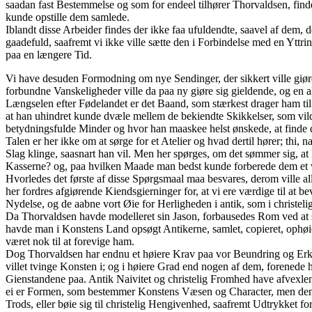
saadan fast Bestemmelse og som for endeel tilhører Thorvaldsen, finde
kunde opstille dem samlede.
Iblandt disse Arbeider findes der ikke faa ufuldendte, saavel af dem, 
gaadefuld, saafremt vi ikke ville sætte den i Forbindelse med en Yttri
paa en længere Tid.
Vi have desuden Formodning om nye Sendinger, der sikkert ville giø
forbundne Vanskeligheder ville da paa ny giøre sig gieldende, og en 
Længselen efter Fødelandet er det Baand, som stærkest drager ham til o
at han uhindret kunde dvæle mellem de bekiendte Skikkelser, som vi
betydningsfulde Minder og hvor han maaskee helst ønskede, at finde de
Talen er her ikke om at sørge for et Atelier og hvad dertil hører; thi, 
Slag klinge, saasnart han vil. Men her spørges, om det sømmer sig, at ha
Kasserne? og, paa hvilken Maade man bedst kunde forberede dem et 
Hvorledes det første af disse Spørgsmaal maa besvares, derom ville a
her fordres afgiørende Kiendsgierninger for, at vi ere værdige til at 
Nydelse, og de aabne vort Øie for Herligheden i antik, som i christeli
Da Thorvaldsen havde modelleret sin Jason, forbausedes Rom ved at s
havde man i Konstens Land opsøgt Antikerne, samlet, copieret, ophøi
været nok til at forevige ham.
Dog Thorvaldsen har endnu et høiere Krav paa vor Beundring og Erkiend
villet tvinge Konsten i; og i høiere Grad end nogen af dem, forenede
Gienstandene paa. Antik Naivitet og christelig Fromhed have afvexlend
ei er Formen, som bestemmer Konstens Væsen og Character, men den hø
Trods, eller bøie sig til christelig Hengivenhed, saafremt Udtrykket for