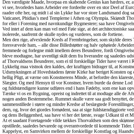
Den værdigste Maade, hvorpaa en skabende Genius kan hædres, er, at
vi see, hvorledes hans Arbeider ere fordeelte over en stor Deel af 
raader ofte her, og midt i al sin Lykke har vor store Landsmand dog s
Vaticanet, Phidias’s med Templerne i Athen og Olympia. Skiøndt Thorv
for eller i Forening med navnkundige Bygmestere; saa have Omgivelser
Ved intet af dem kan man vel med Føie sige, at det architectoniske saa
isolerede, saafremt de skulle nydes og vurderes, som de fortiene.
Men den rige, afvexlende Kreds af Frembringelser, som skylde deres Ti
foresvævede ham, – alle disse Billedstøtter og halv ophøiede Arbeid
fremmede og forlegne midt imellem deres Beundrere, fordi Omgivelsern
bleve modtagne, har uventligt skilt dem fra hverandre og saaledes uds
af Thorvaldsens Beundrere, som ei til forskiellige Tider have været 
Lykkelig maa vistnok den kaldes, der kraftigen bidrager til, at Kons
Udsmykningen af Hovedstadens første Kirke har beriget Konsten og o
hellig Pligt, at værne om Konstnerens Minde, at befordre den klareste
Slægter. Og med Hensyn til vor Konstner, hvem burde da denne Lod 
og fuldstændigere kunne udføres end i hans Fødeby, som ene kan opvi
Tænke vi os en Bygning, opreist og indrettet til at modtage alle de Af
nogen anden Bestemmelse. Rummet skulle være saa godt benyttet, den
sammenstillede i større og mindre Kredse af beslægtede Forestillinger,
dem, og, hvor det giordes fornødent, saa at sige fuldstændiggiorte v
og dens Beliggenhed, saa have vi her det første, svage Udkast til e
At et saadant Foretagende vilde tækkes Thorvaldsen som den skiønnes
opstillede, saaledes bevarede og overantvordede til kommende Tider. D
Kappelyst, en Samvirken mellem de forskiellige Konstfag og Haandvæ