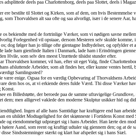
s adsplittede deels paa Charlottenborg, deels paa Slottet, deels i Maga
der ere bestilte til Slottet og Kirken, som af dem, om hvis Bestemmelse 
ng, som Thorvaldsen alt saa ofte og saa alvorligt, især i de senere Aar, 
re os bekiendte med de fortrinlige Værker, som vi nødigen savne mell
alvorlig Forlegenhed vil opstaae, dersom Mesteren selv skulde komme, in
s; dog følger han jo tillige ofte gientagne Indbydelser, og opfylder et 
lde lade ham gienfinde Italien i Danmark, lade ham i Erindringen gien
n Hvile, som selv den meest Utrættede tilsidst stunder efter.
naar Thorvaldsen kommer, vil han, efter sit eget Valg, finde Charlottenbo
ns afsluttende Arbeider, som alt findes her, eller kunne ventes hertil, bli
værdigt Samlingssted?
lle være enige. Ogsaa for en værdig Opbevaring af Thorvaldsens Arbeid
bevare dem hos os, at vi erkiende deres fulde Værd. Thi disse Værker ha
g Konst.
ee en Billedstøtte, der beroede paa de samme ufravigelige Grundlove,
et dem; men alligevel vaklede den moderne Skulptur usikker hid og di
tlighed. Ingen af alle hans Samtidige har kraftigere end han arbeidet 
 han en uhildet Modtagelighed for det skiønneste i Fortidens Konst med
e og eiendommeligt udpræget sig i hans Arbeider. Han lærte den moderne
iere Aand, som reent og kraftigt udtaler sig giennem den; og at de s
 disse Sindsstemninger stærkt og klart har afspeilet sig i hans Siæl.