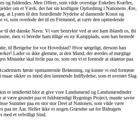
es og fuldendes. Men Offere, som vilde overstige Enkeltes Kræfter,
ielder om et Værk, der har sin kraftigste Opfordirng i Nationens Ære,
rlag, at Lysten til den forædlende Nydelse af dannende Konst og
e vi, som overlode det til en Fremmed, at være den optrædende
til det danske Navn. Vi vare henrykte ved at see ham iblandt os, thi
asme, men vi beredte ham tillige en ny Kampplads, som han hentede
e, til Berigelse for vor Hovedstad? Hvor sørgeligt, dersom han
værker! Lader os ikke glemme, at den Mand, der æredes af mægtige
en Mistanke skal hvile paa os, som om vi ei forstode at skiønne paa
 Academiets første opmuntrende Belønning, og kunne vi end fortrøste
t vi maae sikkre os imod den lammende Indflydelse, som et uventet Slag
ion er imidlertid blot at give vore Landsmænd og Landsmændinder
 at være grundet paa et fuldstændigt Bygnings Project, maatte savne
 disse Summer paa en stor stor Deel af Nationen, som vilde være
es paa tre Aar. Heller ikke er nogen Grændse sat for Bidragets
s med et velvilligt Sind.