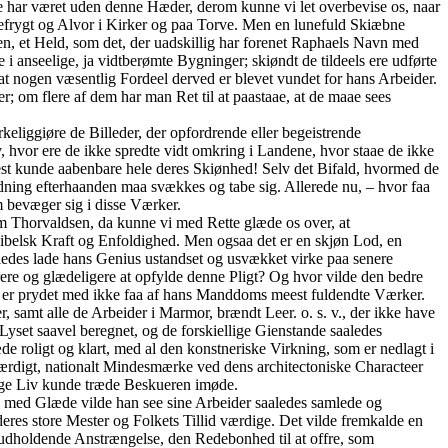
 har været uden denne Hæder, derom kunne vi let overbevise os, naar
refrygt og Alvor i Kirker og paa Torve. Men en lunefuld Skiæbne
en, et Held, som det, der uadskillig har forenet Raphaels Navn med
 anseelige, ja vidtberømte Bygninger; skiøndt de tildeels ere udførte
t nogen væsentlig Fordeel derved er blevet vundet for hans Arbeider.
r; om flere af dem har man Ret til at paastaae, at de maae sees
keliggiøre de Billeder, der opfordrende eller begeistrende
hvor ere de ikke spredte vidt omkring i Landene, hvor staae de ikke
rest kunde aabenbare hele deres Skiønhed! Selv det Bifald, hvormed de
tydning efterhaanden maa svækkes og tabe sig. Allerede nu, – hvor faa
m bevæger sig i disse Værker.
om Thorvaldsen, da kunne vi med Rette glæde os over, at
belsk Kraft og Enfoldighed. Men ogsaa det er en skjøn Lod, en
aledes lade hans Genius ustandset og usvækket virke paa senere
e og glædeligere at opfylde denne Pligt? Og hvor vilde den bedre
ge er prydet med ikke faa af hans Manddoms meest fuldendte Værker.
, samt alle de Arbeider i Marmor, brændt Leer. o. s. v., der ikke have
et saavel beregnet, og de forskiellige Gienstande saaledes
de roligt og klart, med al den konstneriske Virkning, som er nedlagt i
værdigt, nationalt Mindesmærke ved dens architectoniske Characteer
rige Liv kunde træde Beskueren imøde.
g med Glæde vilde han see sine Arbeider saaledes samlede og
eres store Mester og Folkets Tillid værdige. Det vilde fremkalde en
udholdende Anstrængelse, den Redebonhed til at offre, som