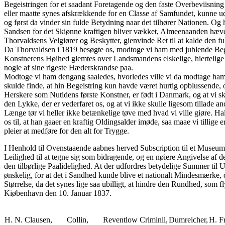
Begeistringen for et saadant Foretagende og den faste Overbeviisnin
eller maatte synes afskrækkende for en Classe af Samfundet, kunne ud
og først da vinder sin fulde Betydning naar det tilhører Nationen. Og
Sandsen for det Skiønne kraftigen bliver vækket, Almeenaanden hæve
Thorvaldsens Velgiører og Beskytter, gienvinde Ret til at kalde den
Da Thorvaldsen i 1819 besøgte os, modtoge vi ham med jublende Begei
Konstnerens Høihed glemtes over Landsmandens elskelige, hiertelig
nogle af sine rigeste Hæderskrandse paa.
Modtoge vi ham dengang saaledes, hvorledes ville vi da modtage ham 
skulde finde, at hin Begeistring kun havde været hurtig opblussend
Herskere som Nutidens første Konstner, er født i Danmark, og at vi s
den Lykke, der er vederfaret os, og at vi ikke skulle ligesom tillade an
Længe tør vi heller ikke betænkelige tøve med hvad vi ville giøre. 
os til, at han gaaer en kraftig Oldingsalder imøde, saa maae vi tillig
pleier at medføre for den alt for Trygge.
I Henhold til Ovenstaaende aabnes herved Subscription til et Muse
Leilighed til at tegne sig som bidragende, og en nøiere Angivelse af
den tilbørlige Paalidelighed. At der udfordres betydelige Summer til 
ønskelig, for at det i Sandhed kunde blive et nationalt Mindesmærke, d
Størrelse, da det synes lige saa ubilligt, at hindre den Rundhed, som f
Kiøbenhavn den 10. Januar 1837.
H. N. Clausen,
Collin,
Reventlow Criminil,
Dumreicher,
H. F