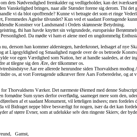
g om dets Nødvendighed fremkalder og vedligeholder, kan det iværksætt
en Vanskelighed bringes, naar alle Stænder forene sig derom. Thi det g
 handle vi da blot opoffrende? Kunne vi betragte det som et ringe Vede
t, Fremmedes Agtelse tilvundet? Kun ved et saadant Foretagende kunn
 fuldendte Konstner vor Landsmand i Ordets skiønneste Betydning.
string, thi han havde knyttet sin velgrundede, europæiske Berømmelse 
e Personlighed. Da mødte vi ham ei alene med en ungdommelig Enthusi
nu, dersom han kommer alderstegen, hæderkronet, ledsaget af nye Skatt
e, og at Ligegyldighed og Smaalighed rugede over de os betroede Konst
kylde vor egen Værdighed som Nation, her at handle saaledes, at der ing
dre at tilegne sig den Ære, der tilkommer os.
Halvtredsindstyve Aar ere allerede henrundne siden Thorvaldsen modtog
e erindre os, at vort Foretagende udkræver flere Aars Forberedelse, og a
um for Thorvaldsens Værker. Det nærmeste Øiemed med denne Subscript
 den fornødne Sum synes derfor overflødig, saameget mere som den, uden
Udførelsen af et saadant Monument, vil letteligen indsees; men fordeles
a vil Bidraget neppe blive besværligt for nogen, især da det kan fordel
lyder af større Evner, som at udelukke selv den ringeste Skierv, der byde
reund,
Gamst,