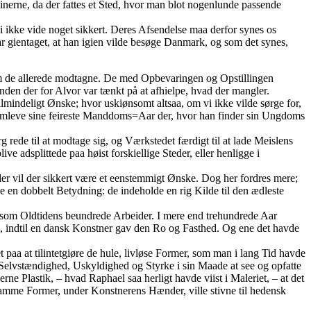
zinerne, da der fattes et Sted, hvor man blot nogenlunde passende
vi ikke vide noget sikkert. Deres Afsendelse maa derfor synes os
har gientaget, at han igien vilde besøge Danmark, og som det synes,
em de allerede modtagne. De med Opbevaringen og Opstillingen
den der for Alvor var tænkt på at afhielpe, hvad der mangler.
almindeligt Ønske; hvor uskiønsomt altsaa, om vi ikke vilde sørge for,
nemleve sine feireste Manddoms=Aar der, hvor han finder sin Ungdoms
rg rede til at modtage sig, og Værkstedet færdigt til at lade Meislens
ve adsplittede paa høist forskiellige Steder, eller henligge i
er vil der sikkert være et eenstemmigt Ønske. Dog her fordres mere;
ve en dobbelt Betydning: de indeholde en rig Kilde til den ædleste
 som Oldtidens beundrede Arbeider. I mere end trehundrede Aar
d, indtil en dansk Konstner gav den Ro og Fasthed. Og ene det havde
paa at tilintetgiøre de hule, livløse Former, som man i lang Tid havde
 Selvstændighed, Uskyldighed og Styrke i sin Maade at see og opfatte
 Plastik, – hvad Raphael saa herligt havde viist i Maleriet, – at det
amme Former, under Konstnerens Hænder, ville stivne til hedensk