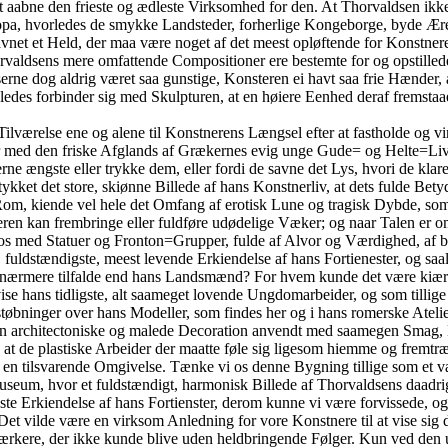
 aabne den frieste og ædleste Virksomhed for den. At Thorvaldsen ikke
Europa, hvorledes de smykke Landsteder, forherlige Kongeborge, byde Æ
avnet et Held, der maa være noget af det meest opløftende for Konstner
aldsens mere omfattende Compositioner ere bestemte for og opstillede i
ne dog aldrig været saa gunstige, Konsteren ei havt saa frie Hænder, a
ledes forbinder sig med Skulpturen, at en høiere Eenhed deraf fremstaae
lværelse ene og alene til Konstnerens Længsel efter at fastholde og vir
er med den friske Afglands af Grækernes evig unge Gude= og Helte=Liv, 
e ængste eller trykke dem, eller fordi de savne det Lys, hvori de kla
tykket det store, skiønne Billede af hans Konstnerliv, at dets fulde Be
i Rom, kiende vel hele det Omfang af erotisk Lune og tragisk Dybde, so
tneren kan frembringe eller fuldføre udødelige Væker; og naar Talen er 
s med Statuer og Fronton=Grupper, fulde af Alvor og Værdighed, af bi
, fuldstændigste, meest levende Erkiendelse af hans Fortienester, og sa
nærmere tilfalde end hans Landsmænd? For hvem kunde det være kiærer
se hans tidligste, alt saameget lovende Ungdomarbeider, og som tilli
støbninger over hans Modeller, som findes her og i hans romerske Atelier
 architectoniske og malede Decoration anvendt med saamegen Smag, Lys
 at de plastiske Arbeider der maatte føle sig ligesom hiemme og fremtræ
ed en tilsvarende Omgivelse. Tænke vi os denne Bygning tillige som et 
t Museum, hvor et fuldstændigt, harmonisk Billede af Thorvaldsens daad
te Erkiendelse af hans Fortienster, derom kunne vi være forvissede, o
et vilde være en virksom Anledning for vore Konstnere til at vise sig d
rkere, der ikke kunde blive uden heldbringende Følger. Kun ved den 