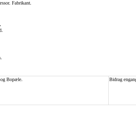
essor.
Fabrikant.
,
d.
.
 og Bopæle.
Bidrag engang