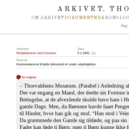
Spring navigation over
ARKIVET
THO
,
OM ARKIVET
DOKUMENTER
KRONOLOG
Søg
Afsender
Dato
Redaktørerne ved Corsaren
5.1.1841
[
+
]
Resumé
Kommentarerne til dette dokument er under udarbejdelse.
Se original
‒ Thorvaldsens Musæum. (Parabel i Anledning af 
Der var engang en Mand, der deelte sin Formue i
Betingelse, at de afvexlende skulde have ham i 
gamle Dage. Men, da Børnene havde faaet Penge
til Hinder, hvor han gik og stod. “Han stod i Veien
Da græmmede den Gamle sig tildøde, og paa sin
Fader kan føde ti Børn; men ti Børn kunne ikke 