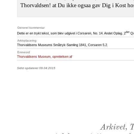
Thorvaldsen! at Du ikke ogsaa gav Dig i Kost h
Generel kommentar
det
Dette er en trykt tekst, som blev udgivet i
Corsaren
, No. 14. Andet Oplag. 2
Qv
Arkivplacering
Thorvaldsens Museums Småtryk-Samling 1841, Corsaren 5.2.
Emneord
Thorvaldsens Museum, oprettelsen af
Sidst opdateret 09.04.2015
Arkivet,