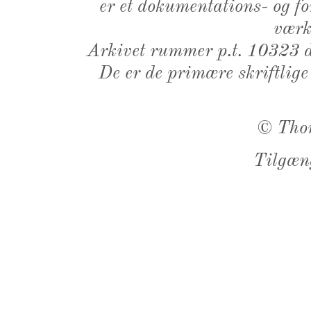
er et dokumentations- og f
værk,
Arkivet rummer p.t. 10323 d
De er de primære skriftlige
©
Tho
Tilgæn