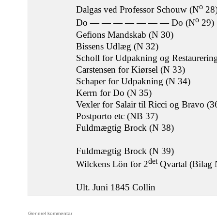
o
Dalgas ved Professor Schouw (N
28
o
Do — — — — — — — Do (N
29)
Gefions Mandskab (N 30)
Bissens Udlæg (N 32)
Scholl for Udpakning og Restaurerin
Carstensen for Kiørsel (N 33)
Schaper for Udpakning (N 34)
Kerrn for Do (N 35)
Vexler for Salair til Ricci og Bravo (3
Postporto etc (NB 37)
Fuldmægtig Brock (N 38)
Fuldmægtig Brock (N 39)
det
Wilckens Lön for 2
Qvartal (Bilag 
Ult. Juni 1845 Collin
Generel kommentar