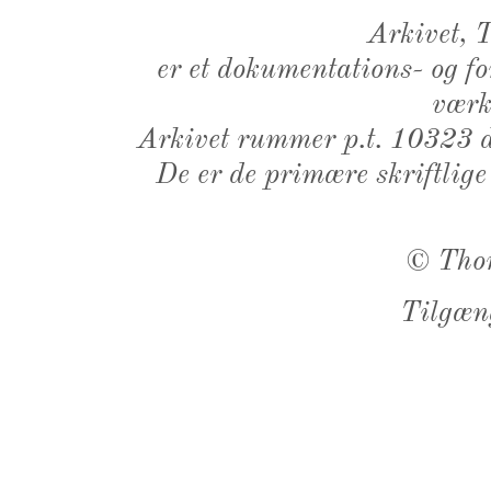
Arkivet,
er et dokumentations- og f
værk,
Arkivet rummer p.t. 10323 d
De er de primære skriftlige
©
Tho
Tilgæn