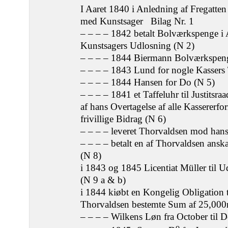
I Aaret 1840 i Anledning af Fregatte
med Kunstsager Bilag Nr. 1
– – – – 1842 betalt Bolværkspenge i 
Kunstsagers Udlosning (N 2)
– – – – 1844 Biermann Bolværkspen
– – – – 1843 Lund for nogle Kassers 
– – – – 1844 Hansen for Do (N 5)
– – – – 1841 et Taffeluhr til Justitsr
af hans Overtagelse af alle Kassererfo
frivillige Bidrag (N 6)
– – – – leveret Thorvaldsen mod hans
– – – – betalt en af Thorvaldsen ansk
(N 8)
i 1843 og 1845 Licentiat Müller til U
(N 9 a & b)
i 1844 kiøbt en Kongelig Obligation ti
Thorvaldsen bestemte Sum af 25,000r
– – – – Wilkens Løn fra October til 
o