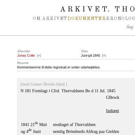
Spring navigation over
ARKIVET
THO
,
OM ARKIVET
DOKUMENTER
KRONOLOG
Søg
Afsender
Dato
Jonas Collin
[
+
]
Juni-juli 1845
[
+
]
Resumé
Kommentarerne til dette regnskab er under udarbejdelse.
[med Gustav Brocks hånd:]
N 181 Fremlagt i Cfrd. Thorvaldsens Bo d 11 Jul. 1845
GBrock
Indtægt
de
1841 21
Maii
modtaget af Thorvaldsen
de
og 4
Junii
nemlig Bröndsteds Afdrag paa Gielden