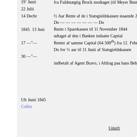
19’ Junii
fra Fuldmægtig Brock modtaget (til Meyer Bun
22 Julii
14 Decbr
½ Aar Rente af de i Statsgieldskassen staaende 
Do — — — — — — — Do
Rente i Sparekassen til 11 November 1844
1845. 13 Juni
udtaget af den i Banken indsatte Capital
rb
17 —”—
Renter af samme Capital (64.500
) fra 12. Febr
Do for ½ aar til 11 Junii af Statsgieldskassen
30 —”—
indbetalt af Agent Bravo, i Afdrag paa hans Be
Ult Junii 1845
Collin
Udgift