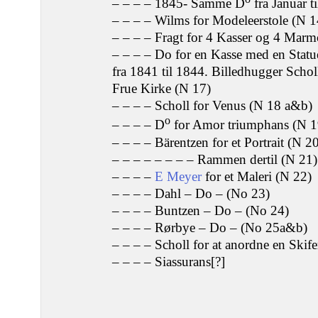
– – – – 1845- Samme D
fra Januar t
– – – – Wilms for Modeleerstole (N 1
– – – – Fragt for 4 Kasser og 4 Marm
– – – – Do for en Kasse med en Statu
fra 1841 til 1844. Billedhugger Scholl 
Frue Kirke (N 17)
– – – – Scholl for Venus (N 18 a&b)
o
– – – – D
for Amor triumphans (N 1
– – – – Bärentzen for et Portrait (N 2
– – – – – – – – Rammen dertil (N 21)
– – – –
E Meyer
for et Maleri (N 22)
– – – – Dahl – Do – (No 23)
– – – – Buntzen – Do – (No 24)
– – – – Rørbye – Do – (No 25a&b)
– – – – Scholl for at anordne en Skife
– – – – Siassurans[?]