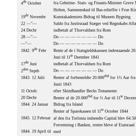
de
fra Geheime- Stats- og Finants-Minister Greve
4
October
Holten, Sammenskud til Bas-relieffer i Frue K
de
19
Novembr
Kunstakademiets Bidrag til Museets Bygning
22 —”—
Saldo fra Justitsraad Stæger ved Regnskabs Afl
24 Decbr
indbetalt af Thorvaldsen fra Rom
28 —”—
Do — — — — — — — Do
—”—
Do — — — — — — — Do
de
1842. 9
Febr
Rente af de i Statsgieldskasssen indestaaende 2
te
Juni til 11
Deember 1841
de
17
Juni
indbetalt af Thorvaldsen fra Rom
den
Do — — — — — — — Do
2
Septb
rbd
1843. 12 Julii
Renter af forbemeldte 20.000
for 1½ Aar fra
Junii 1843
11 Octob:
efter Skindhandler Bechs Testamente
rbd
te
20 Decbr
Renter af de 20.000
for ½ Aar til 11
Decemb
1844. 24 Januar
Bidrag fra Island
te
Renter af Sparekassen til 11
October 1844
1845. 12 Februar
af den fra Torlonia indsendte Capital blev 64.5
Forrentning i Banken, resten bleve af Etatsraad 
1844. 19 April til
med