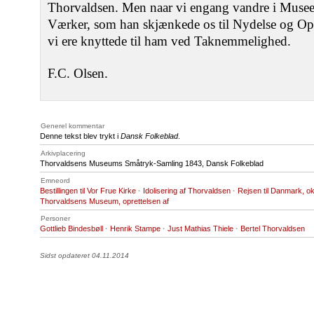
Thorvaldsen. Men naar vi engang vandre i Museet
Værker, som han skjænkede os til Nydelse og Ophøi
vi ere knyttede til ham ved Taknemmelighed.
F.C. Olsen.
Generel kommentar
Denne tekst blev trykt i
Dansk Folkeblad
.
Arkivplacering
Thorvaldsens Museums Småtryk-Samling 1843, Dansk Folkeblad
Emneord
Bestillingen til Vor Frue Kirke
·
Idolisering af Thorvaldsen
·
Rejsen til Danmark, o
Thorvaldsens Museum, oprettelsen af
Personer
Gottlieb Bindesbøll
·
Henrik Stampe
·
Just Mathias Thiele
·
Bertel Thorvaldsen
Sidst opdateret 04.11.2014