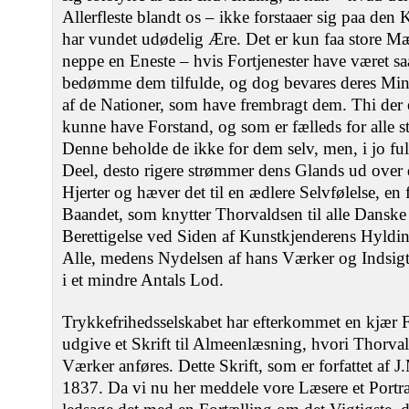
Allerfleste blandt os ‒ ikke forstaaer sig paa de
har vundet udødelig Ære. Det er kun faa store Mæ
neppe en Eneste ‒ hvis Fortjenester have været s
bedømme dem tilfulde, og dog bevares deres Min
af de Nationer, som have frembragt dem. Thi der 
kunne have Forstand, og som er fælleds for alle 
Denne beholde de ikke for dem selv, men, i jo ful
Deel, desto rigere strømmer dens Glands ud over d
Hjerter og hæver det til en ædlere Selvfølelse, en 
Baandet, som knytter Thorvaldsen til alle Danske
Berettigelse ved Siden af Kunstkjenderens Hyldin
Alle, medens Nydelsen af hans Værker og Indsigt
i et mindre Antals Lod.
Trykkefrihedsselskabet har efterkommet en kjær F
udgive et Skrift til Almeenlæsning, hvori Thorval
Værker anføres. Dette Skrift, som er forfattet af 
1837. Da vi nu her meddele vore Læsere et Portrai