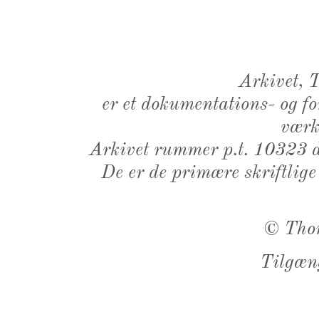
Arkivet,
er et dokumentations- og f
værk,
Arkivet rummer p.t. 10323 d
De er de primære skriftlige
©
Tho
Tilgæn