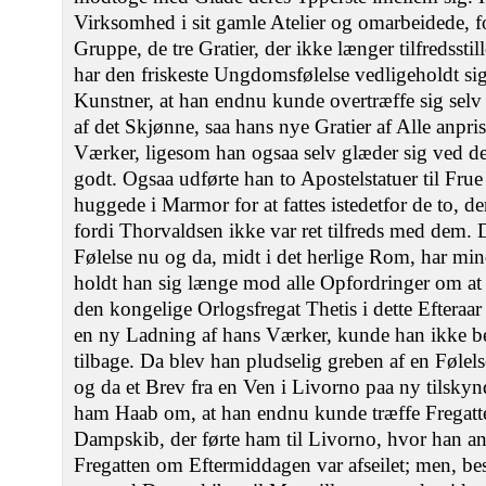
Virksomhed i sit gamle Atelier og omarbeidede, f
Gruppe, de tre Gratier, der ikke længer tilfredssti
har den friskeste Ungdomsfølelse vedligeholdt si
Kunstner, at han endnu kunde overtræffe sig selv i
af det Skjønne, saa hans nye Gratier af Alle anpris
Værker, ligesom han ogsaa selv glæder sig ved d
godt. Ogsaa udførte han to Apostelstatuer til Frue
huggede i Marmor for at fattes istedetfor de to, der
fordi Thorvaldsen ikke var ret tilfreds med dem. D
Følelse nu og da, midt i det herlige Rom, har m
holdt han sig længe mod alle Opfordringer om at
den kongelige Orlogsfregat Thetis i dette Efteraar
en ny Ladning af hans Værker, kunde han ikke bes
tilbage. Da blev han pludselig greben af en Føl
og da et Brev fra en Ven i Livorno paa ny tilskyn
ham Haab om, at han endnu kunde træffe Fregatten
Dampskib, der førte ham til Livorno, hvor han a
Fregatten om Eftermiddagen var afseilet; men, best