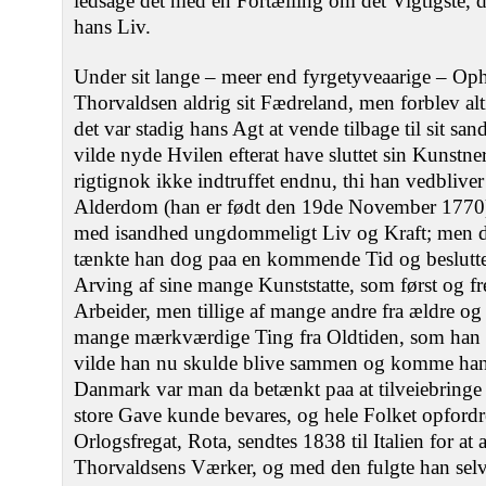
ledsage det med en Fortælling om det Vigtigste, der
hans Liv.
Under sit lange ‒ meer end fyrgetyveaarige ‒ Op
Thorvaldsen aldrig sit Fædreland, men forblev al
det var stadig hans Agt at vende tilbage til sit s
vilde nyde Hvilen efterat have sluttet sin Kunstne
rigtignok ikke indtruffet endnu, thi han vedblive
Alderdom (han er født den 19de November 1770)
med isandhed ungdommeligt Liv og Kraft; men d
tænkte han dog paa en kommende Tid og beslutte
Arving af sine mange Kunststatte, som først og f
Arbeider, men tillige af mange andre fra ældre og
mange mærkværdige Ting fra Oldtiden, som han i
vilde han nu skulde blive sammen og komme han
Danmark var man da betænkt paa at tilveiebringe 
store Gave kunde bevares, og hele Folket opfordred
Orlogsfregat, Rota, sendtes 1838 til Italien for at 
Thorvaldsens Værker, og med den fulgte han selv