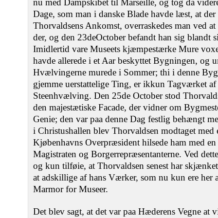
nu med Dampskibet til Marseille, og tog da vide
Dage, som man i danske Blade havde læst, at der
Thorvaldsens Ankomst, overraskedes man ved at er
der, og den 23deOctober befandt han sig blandt 
Imidlertid vare Museets kjæmpestærke Mure voxe
havde allerede i et Aar beskyttet Bygningen, og un
Hvælvingerne murede i Sommer; thi i denne Bygnin
gjemme uerstattelige Ting, er ikkun Tagværket af
Steenhvælving. Den 25de October stod Thorvald
den majestætiske Facade, der vidner om Bygmest
Genie; den var paa denne Dag festlig behængt me
i Christushallen blev Thorvaldsen modtaget med
Kjøbenhavns Overpræsident hilsede ham med en T
Magistraten og Borgerrepræsentanterne. Ved dette 
og kun tilføie, at Thorvaldsen senest har skjænke
at adskillige af hans Værker, som nu kun ere her a
Marmor for Museer.
Det blev sagt, at det var paa Hæderens Vegne at vi