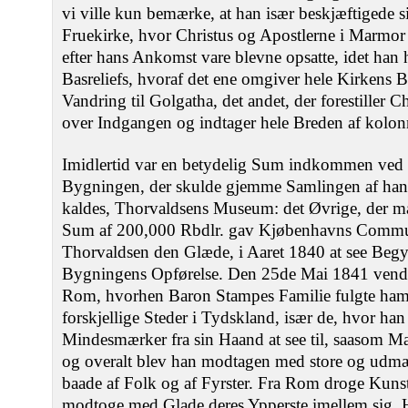
vi ville kun bemærke, at han især beskjæftigede
Fruekirke, hvor Christus og Apostlerne i Marmo
efter hans Ankomst vare blevne opsatte, idet han he
Basreliefs, hvoraf det ene omgiver hele Kirkens B
Vandring til Golgatha, det andet, der forestiller Ch
over Indgangen og indtager hele Breden af kolo
Imidlertid var en betydelig Sum indkommen ved fr
Bygningen, der skulde gjemme Samlingen af hans
kaldes, Thorvaldsens Museum: det Øvrige, der ma
Sum af 200,000 Rbdlr. gav Kjøbenhavns Commun
Thorvaldsen den Glæde, i Aaret 1840 at see Beg
Bygningens Opførelse. Den 25de Mai 1841 vendte 
Rom, hvorhen Baron Stampes Familie fulgte ham
forskjellige Steder i Tydskland, især de, hvor han
Mindesmærker fra sin Haand at see til, saasom M
og overalt blev han modtagen med store og udm
baade af Folk og af Fyrster. Fra Rom droge Kun
modtoge med Glade deres Ypperste imellem sig. H