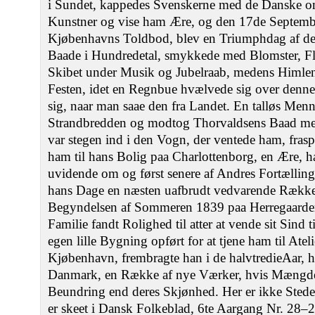
i Sundet, kappedes Svenskerne med de Danske o
Kunstner og vise ham Ære, og den 17de Septemb
Kjøbenhavns Toldbod, blev en Triumphdag af d
Baade i Hundredetal, smykkede med Blomster, F
Skibet under Musik og Jubelraab, medens Himlen s
Festen, idet en Regnbue hvælvede sig over denne
sig, naar man saae den fra Landet. En talløs M
Strandbredden og modtog Thorvaldsens Baad me
var stegen ind i den Vogn, der ventede ham, fra
ham til hans Bolig paa Charlottenborg, en Ære, h
uvidende om og først senere af Andres Fortælling
hans Dage en næsten uafbrudt vedvarende Række af
Begyndelsen af Sommeren 1839 paa Herregaard
Familie fandt Rolighed til atter at vende sit Sind 
egen lille Bygning opført for at tjene ham til Atel
Kjøbenhavn, frembragte han i de halvtredieAar, 
Danmark, en Række af nye Værker, hvis Mængde
Beundring end deres Skjønhed. Her er ikke Stedet
er skeet i Dansk Folkeblad, 6te Aargang Nr. 28‒