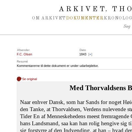
Spring navigation over
ARKIVET
THO
,
OM ARKIVET
DOKUMENTER
KRONOLOG
Søg
Afsender
Dato
F.C. Olsen
1843
[
+
]
Resumé
Kommentarerne til dette dokument er under udarbejdelse.
Se original
Med Thorvaldsens Bi
Naar enhver Dansk, som har Sands for noget Høiere
den Tanke, at Thorvaldsen, Verdens nulevende stø
Tider En af Menneskehedens meest fremragende G
hans Landsmand, saa kan han rolig hengive sig ti
sig forstyrre af den Indvending, at han ‒ hvad der