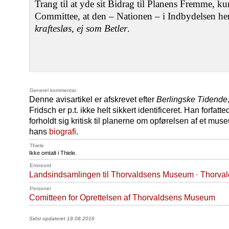
Trang til at yde sit Bidrag til Planens Fremme, kun
Committee, at den – Nationen – i Indbydelsen her
kraftesløs, ej som Betler
.
Generel kommentar
Denne avisartikel er afskrevet efter
Berlingske Tidende
Fridsch er p.t. ikke helt sikkert identificeret. Han forfa
forholdt sig kritisk til planerne om opførelsen af et mu
hans
biografi
.
Thiele
Ikke omtalt i Thiele.
Emneord
Landsindsamlingen til Thorvaldsens Museum
·
Thorval
Personer
Comitteen for Oprettelsen af Thorvaldsens Museum
Sidst opdateret 18.08.2016