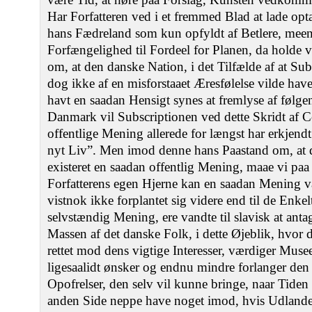
Har Forfatteren ved i et fremmed Blad at lade opta
hans Fædreland som kun opfyldt af Betlere, meent
Forfængelighed til Fordeel for Planen, da holde 
om, at den danske Nation, i det Tilfælde af at Sub
dog ikke af en misforstaaet Æresfølelse vilde have
havt en saadan Hensigt synes at fremlyse af følgen
Danmark vil Subscriptionen ved dette Skridt af
offentlige Mening allerede for længst har erkjendt 
nyt Liv”. Men imod denne hans Paastand om, at de
existeret en saadan offentlig Mening, maae vi paa d
Forfatterens egen Hjerne kan en saadan Mening 
vistnok ikke forplantet sig videre end til de Enke
selvstændig Mening, ere vandte til slavisk at anta
Massen af det danske Folk, i dette Øjeblik, hvo
rettet mod dens vigtige Interesser, værdiger Mu
ligesaalidt ønsker og endnu mindre forlanger de
Opofrelser, den selv vil kunne bringe, naar Tide
anden Side neppe have noget imod, hvis Udlandet