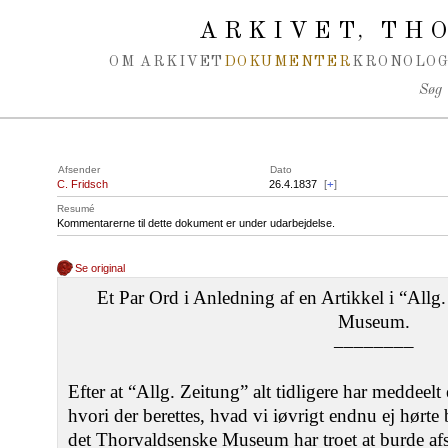
Spring navigation over
ARKIVET
THO
,
OM ARKIVET
DOKUMENTER
KRONOLOG
Søg
Afsender
Dato
C. Fridsch
26.4.1837
[
+
]
Resumé
Kommentarerne til dette dokument er under udarbejdelse.
Se original
Et Par Ord i Anledning af en Artikkel i “All
Museum.
––––––––
Efter at “Allg. Zeitung” alt tidligere har meddeel
hvori der berettes, hvad vi iøvrigt endnu ej hørte
det Thorvaldsenske Museum har troet at burde afs