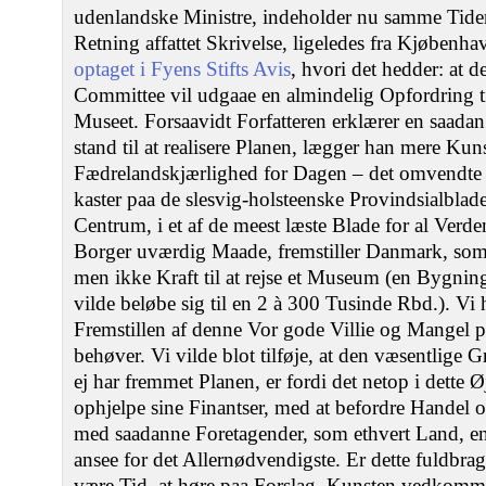
udenlandske Ministre, indeholder nu samme Tiden
Retning affattet Skrivelse, ligeledes fra Kjøbenh
optaget i Fyens Stifts Avis
, hvori det hedder: at 
Committee vil udgaae en almindelig Opfordring t
Museet. Forsaavidt Forfatteren erklærer en saadan
stand til at realisere Planen, lægger han mere Ku
Fædrelandskjærlighed for Dagen – det omvendte 
kaster paa de slesvig-holsteenske Provindsialblad
Centrum, i et af de meest læste Blade for al Verd
Borger uværdig Maade, fremstiller Danmark, som e
men ikke Kraft til at rejse et Museum (en Bygni
vilde beløbe sig til en 2 à 300 Tusinde Rbd.). Vi h
Fremstillen af denne Vor gode Villie og Mangel p
behøver. Vi vilde blot tilføje, at den væsentlige 
ej har fremmet Planen, er fordi det netop i dette Ø
ophjelpe sine Finantser, med at befordre Handel 
med saadanne Foretagender, som ethvert Land, e
ansee for det Allernødvendigste. Er dette fuldbragt
være Tid, at høre paa Forslag, Kunsten vedkomm