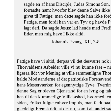
sagde en af hans Disciple, Judas Simons Søn, 
forraadte ham: hvorfor blev denne Salve ikke
givet til Fattige; men dette sagde han ikke f
Fattige, men fordi han var en Tyv og havde 
lagt deri. Da sagde Jesus: lad hende med Fred! 
Eder, men mig have I ikke altid.
Johannis Evang. XII, 3-8.
–––––––––
Fattige have vi altid, derpaa vil det desværre no
Thorvaldsens Arbeider ville vi nu kunne faae – nu
ligesaa lidt vor Mening at ville sammenligne Tho
kalde Modstanderne af det patriotiske Forehavend
hans Mesterværker, for egennyttige Tyve. Tvertim
denne Sag er bleven Gjenstand for en ivrig og tale
hen til den kummerlige Villieløshed, hvormed, en
siden, Folket fulgte enhver Impuls, man faldt paa a
glædeligt Fremskridt, at det nu, som i alt andet sa