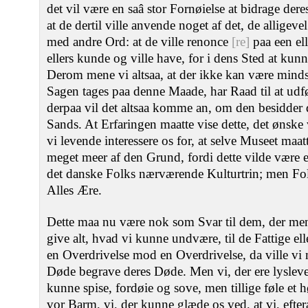
det vil være en saâ stor Fornøielse at bidrage deres
at de dertil ville anvende noget af det, de alligeve
med andre Ord: at de ville renonce
[re]
paa een ell
ellers kunde og ville have, for i dens Sted at kun
Derom mene vi altsaa, at der ikke kan være minds
Sagen tages paa denne Maade, har Raad til at udf
derpaa vil det altsaa komme an, om den besidder 
Sands. At Erfaringen maatte vise dette, det ønske 
vi levende interessere os for, at selve Museet m
meget meer af den Grund, fordi dette vilde være
det danske Folks nærværende Kulturtrin; men Folk
Alles Ære.
Dette maa nu være nok som Svar til dem, der men
give alt, hvad vi kunne undvære, til de Fattige ell
en Overdrivelse mod en Overdrivelse, da ville vi 
Døde begrave deres Døde. Men vi, der ere lysleve
kunne spise, fordøie og sove, men tillige føle et 
vor Barm, vi, der kunne glæde os ved, at vi, efter