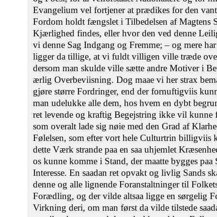
Evangelium vel fortjener at prædikes for den va
Fordom holdt fængslet i Tilbedelsen af Magtens 
Kjærlighed findes, eller hvor den ved denne Lei
vi denne Sag Indgang og Fremme; – og mere har s
ligger da tillige, at vi fuldt villigen ville træde 
dersom man skulde ville sætte andre Motiver i Be
ærlig Overbeviisning. Dog maae vi her strax bemæ
gjøre større Fordringer, end der fornuftigviis kunn
man udelukke alle dem, hos hvem en dybt begrund
ret levende og kraftig Begejstring ikke vil kunne 
som overalt lade sig nøie med den Grad af Klarhe
Følelsen, som efter vort hele Culturtrin billigviis 
dette Værk strande paa en saa uhjemlet Kræsenhed,
os kunne komme i Stand, der maatte bygges paa S
Interesse. En saadan ret opvakt og livlig Sands sk
denne og alle lignende Foranstaltninger til Folke
Forædling, og der vilde altsaa ligge en sørgelig 
Virkning deri, om man først da vilde tilstede saad