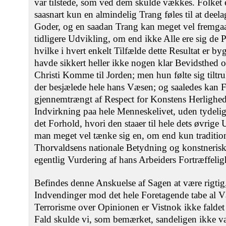
var tilstede, som ved dem skulde vækkes. Folket e
saasnart kun en almindelig Trang føles til at deela
Goder, og en saadan Trang kan meget vel fremgaae
tidligere Udvikling, om end ikke Alle ere sig de P
hvilke i hvert enkelt Tilfælde dette Resultat er b
havde sikkert heller ikke nogen klar Bevidsthed
Christi Komme til Jorden; men hun følte sig tiltr
der besjælede hele hans Væsen; og saaledes kan 
gjennemtrængt af Respect for Konstens Herlighed
Indvirkning paa hele Menneskelivet, uden tydelig
det Forhold, hvori den staaer til hele dets øvrige
man meget vel tænke sig en, om end kun tradition
Thorvaldsens nationale Betydning og konstnerisk
egentlig Vurdering af hans Arbeiders Fortræffelig
Befindes denne Anskuelse af Sagen at være rigtig
Indvendinger mod det hele Foretagende tabe al V
Terrorisme over Opinionen er Vistnok ikke faldet
Fald skulde vi, som bemærket, sandeligen ikke vær