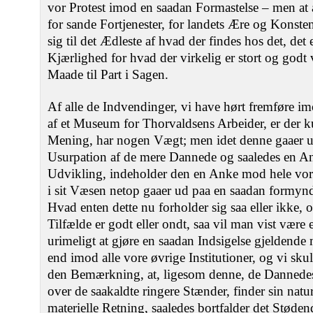
vor Protest imod en saadan Formastelse – men at a
for sande Fortjenester, for landets Ære og Konste
sig til det Ædleste af hvad der findes hos det, det 
Kjærlighed for hvad der virkelig er stort og godt 
Maade til Part i Sagen.
Af alle de Indvendinger, vi have hørt fremføre i
af et Museum for Thorvaldsens Arbeider, er der k
Mening, har nogen Vægt; men idet denne gaaer ud
Usurpation af de mere Dannede og saaledes en An
Udvikling, indeholder den en Anke mod hele vor 
i sit Væsen netop gaaer ud paa en saadan formyn
Hvad enten dette nu forholder sig saa eller ikke, o
Tilfælde er godt eller ondt, saa vil man vist være e
urimeligt at gjøre en saadan Indsigelse gjeldende
end imod alle vore øvrige Institutioner, og vi skul
den Bemærkning, at, ligesom denne, de Danned
over de saakaldte ringere Stænder, finder sin nat
materielle Retning, saaledes bortfalder det Stødend