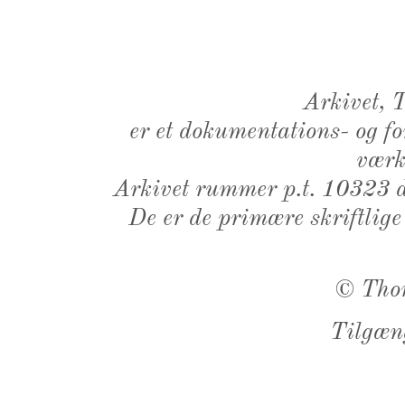
Arkivet,
er et dokumentations- og f
værk,
Arkivet rummer p.t. 10323 d
De er de primære skriftlige
©
Tho
Tilgæn