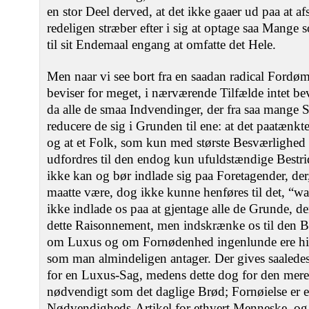
en stor Deel derved, at det ikke gaaer ud paa at af
redeligen stræber efter i sig at optage saa Mange 
til sit Endemaal engang at omfatte det Hele.
Men naar vi see bort fra en saadan radical Fordøm
beviser for meget, i nærværende Tilfælde intet bev
da alle de smaa Indvendinger, der fra saa mange Si
reducere de sig i Grunden til ene: at det paatænk
og at et Folk, som kun med største Besværlighed 
udfordres til den endog kun ufuldstændige Bestri
ikke kan og bør indlade sig paa Foretagender, de
maatte være, dog ikke kunne henføres til det, “wa
ikke indlade os paa at gjentage alle de Grunde, d
dette Raisonnement, men indskrænke os til den 
om Luxus og om Fornødenhed ingenlunde ere hin
som man almindeligen antager. Der gives saalede
for en Luxus-Sag, medens dette dog for den mere
nødvendigt som det daglige Brød; Fornøielse er
Nødvendigheds-Artikel for ethvert Menneske, og s