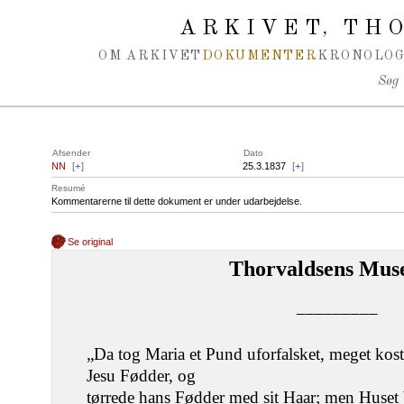
Spring navigation over
ARKIVET
THO
,
OM ARKIVET
DOKUMENTER
KRONOLOG
Søg
Afsender
Dato
NN
[
+
]
25.3.1837
[
+
]
Resumé
Kommentarerne til dette dokument er under udarbejdelse.
Se original
Thorvaldsens Mus
–––––––––
„Da tog Maria et Pund uforfalsket, meget kos
Jesu Fødder, og
tørrede hans Fødder med sit Haar; men Huset 