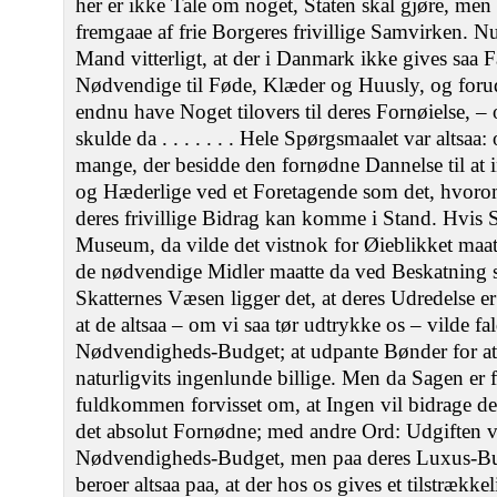
her er ikke Tale om noget, Staten skal gjøre, me
fremgaae af frie Borgeres frivillige Samvirken. 
Mand vitterligt, at der i Danmark ikke gives saa F
Nødvendige til Føde, Klæder og Huusly, og forud
endnu have Noget tilovers til deres Fornøielse, – 
skulde da . . . . . . . Hele Spørgsmaalet var altsaa:
mange, der besidde den fornødne Dannelse til at 
og Hæderlige ved et Foretagende som det, hvorom 
deres frivillige Bidrag kan komme i Stand. Hvis 
Museum, da vilde det vistnok for Øieblikket maatt
de nødvendige Midler maatte da ved Beskatning sk
Skatternes Væsen ligger det, at deres Udredelse
at de altsaa – om vi saa tør udtrykke os – vilde fa
Nødvendigheds-Budget; at udpante Bønder for at
naturligvits ingenlunde billige. Men da Sagen er f
fuldkommen forvisset om, at Ingen vil bidrage de
det absolut Fornødne; med andre Ord: Udgiften vi
Nødvendigheds-Budget, men paa deres Luxus-Bud
beroer altsaa paa, at der hos os gives et tilstrækk