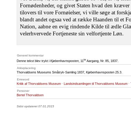
Fornødenheder, og givet Staten hvad den kræver 
tilovers til vore Fornøielser, vi ville søge at fors
blandt andet ogsaa ved at række Haanden til et Fo
Nation, aabne en evig rindende Kilde til ædle Gl
velerhvervede Fortjeneste sin velfortjente Løn.
Generel kommentar
te
Denne tekst blev trykt i
Kjøbenhavnsposten
, 11
Aargang, Nr. 85, 1837.
Arkivplacering
Thorvaldsens Museums Småtryk-Samling 1837, Kjøbenhavnsposten 25.3.
Emneord
Kritik af Thorvaldsens Museum
·
Landsindsamlingen til Thorvaldsens Museum
·
Personer
Bertel Thorvaldsen
Sidst opdateret 07.01.2015