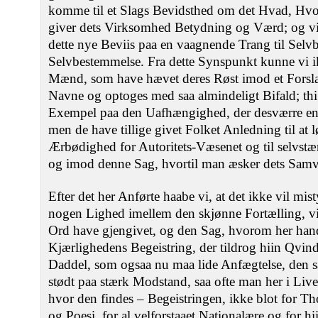
komme til et Slags Bevidsthed om det Hvad, Hvor
giver dets Virksomhed Betydning og Værd; og vi ø
dette nye Beviis paa en vaagnende Trang til Selv
Selvbestemmelse. Fra dette Synspunkt kunne vi i
Mænd, som have hævet deres Røst imod et Forslag
Navne og optoges med saa almindeligt Bifald; thi 
Exempel paa den Uafhængighed, der desværre end
men de have tillige givet Folket Anledning til at l
Ærbødighed for Autoritets-Væsenet og til selvstæ
og imod denne Sag, hvortil man æsker dets Samv
Efter det her Anførte haabe vi, at det ikke vil mist
nogen Lighed imellem den skjønne Fortælling, v
Ord have gjengivet, og den Sag, hvorom her hand
Kjærlighedens Begeistring, der tildrog hiin Qvin
Daddel, som ogsaa nu maa lide Anfægtelse, den
stødt paa stærk Modstand, saa ofte man her i Livet
hvor den findes – Begeistringen, ikke blot for T
og Poesi, for al velforstaaet Nationalære og for hi