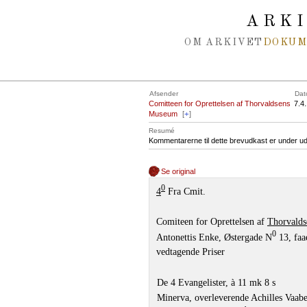
Spring navigation over
ARK
OM ARKIVET
DOKU
Afsender
Dat
Comitteen for Oprettelsen af Thorvaldsens
7.4
Museum
[
+
]
Resumé
Kommentarerne til dette brevudkast er under ud
Se original
0
4
Fra Cmit.
Comiteen for Oprettelsen af
Thorvalds
0
Antonettis Enke, Østergade N
13, faa
vedtagende Priser
De 4 Evangelister, à 11 mk 8 s
Minerva, overleverende Achilles Vaab