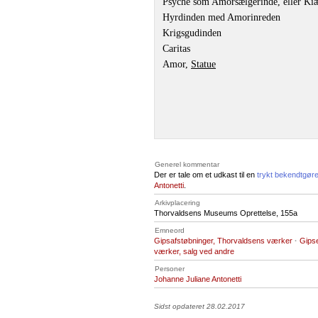
Psyche som Amorsælgerinde, eller Kiæ
Hyrdinden med Amorinreden
Krigsgudinden
Caritas
Amor,
Statue
Generel kommentar
Der er tale om et udkast til en
trykt bekendtgøre
Antonetti
.
Arkivplacering
Thorvaldsens Museums Oprettelse, 155a
Emneord
Gipsafstøbninger, Thorvaldsens værker
·
Gipse
værker, salg ved andre
Personer
Johanne Juliane Antonetti
Sidst opdateret 28.02.2017