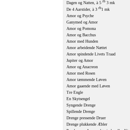
rb
Dagen og Natten, à 5
3 mk
rb
De 4 Aarstider, à 3
1 mk
Amor og Psyche
Ganymed og Amor
Amor og Pomona
Amor og Bacchus
Amor med Hunden
Amor arbeidende Nættet
Amor spindende Livets Traad
Jupiter og Amor
Amor og Anacreon
Amor med Rosen
Amor tæmmende Løven
Amor gaaende med Løven
Tre Engle
En Skytsengel
Syngende Drenge
Spillende Drenge
Drenge pressende Druer
Drenge plukkende Æbler