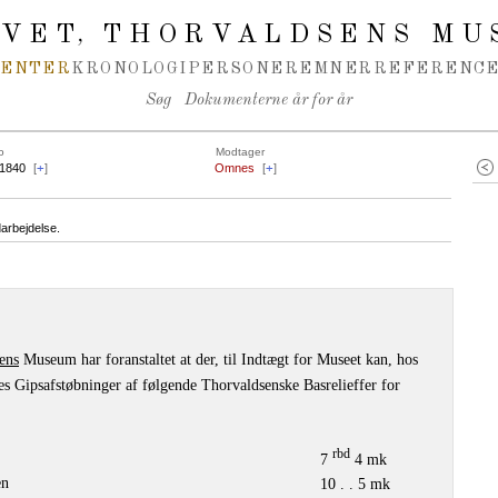
IVET
THORVALDSENS MU
,
MENTER
KRONOLOGI
PERSONER
EMNER
REFERENCE
Søg
Dokumenterne år for år
o
Modtager
.1840
[
+
]
Omnes
[
+
]
arbejdelse.
ens
Museum har foranstaltet at der, til Indtægt for Museet kan, hos
es Gipsafstøbninger af følgende Thorvaldsenske Basrelieffer for
rbd
7
4 mk
en
10 . . 5 mk