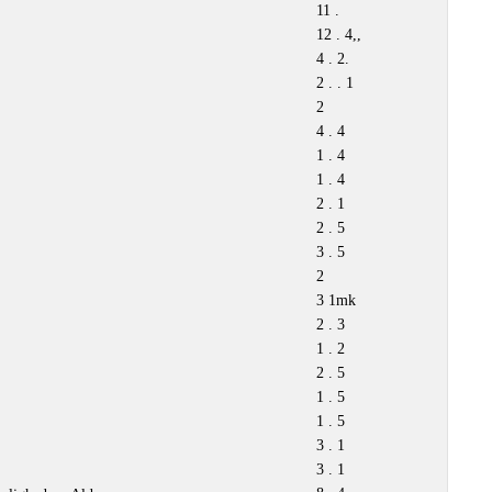
11 .
12 . 4,,
4 . 2.
2 . . 1
2
4 . 4
1 . 4
1 . 4
2 . 1
2 . 5
3 . 5
2
3 1mk
2 . 3
1 . 2
2 . 5
1 . 5
1 . 5
3 . 1
3 . 1