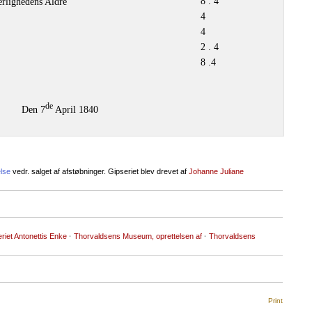
8 . 4
rlighedens Aldre
4
4
2 . 4
8 .4
de
Den 7
April 1840
lse
vedr. salget af afstøbninger. Gipseriet blev drevet af
Johanne Juliane
riet Antonettis Enke
·
Thorvaldsens Museum, oprettelsen af
·
Thorvaldsens
Print