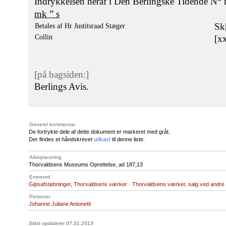
Indrykkelsen heraf i Den Berlingske Tidende N
m
mk ” s
Sk
Betales af Hr Justitsraad Stæger
Collin
[x
[på bagsiden:]
Berlings Avis.
Generel kommentar
De fortrykte dele af dette dokument er markeret med gråt.
Der findes et håndskrevet
udkast
til denne liste.
Arkivplacering
Thorvaldsens Museums Oprettelse, ad 187,13
Emneord
Gipsafstøbninger, Thorvaldsens værker
·
Thorvaldsens værker, salg ved andre
Personer
Johanne Juliane Antonetti
Sidst opdateret 07.01.2013