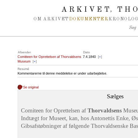
Spring navigation over
ARKIVET
THO
,
OM ARKIVET
DOKUMENTER
KRONOLOG
Søg
Afsender
Dato
Comitteen for Oprettelsen af Thorvaldsens
7.4.1840
[
+
]
Museum
[
+
]
Resumé
Kommentarerne til denne meddelelse er under udarbejdelse.
Se original
Sælges
Comiteen for Oprettelsen af
Thorvaldsens
Museum 
Indtægt for Museet, kan, hos Antonettis Enke, Øs
Gibsafstøbninger af følgende Thorvaldsenske Basre