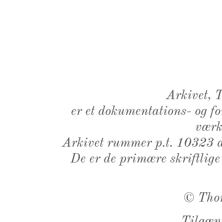
Arkivet,
er et dokumentations- og f
værk,
Arkivet rummer p.t. 10323 d
De er de primære skriftlige
©
Tho
Tilgæn