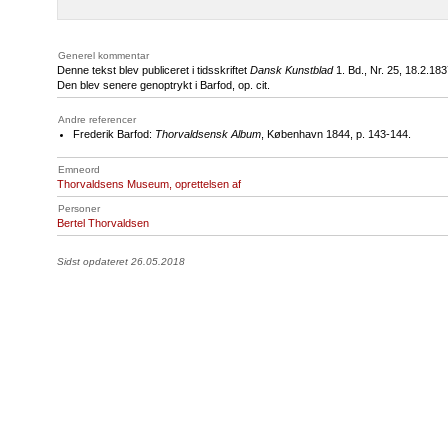
Generel kommentar
Denne tekst blev publiceret i tidsskriftet
Dansk Kunstblad
1. Bd., Nr. 25, 18.2.183
Den blev senere genoptrykt i Barfod, op. cit.
Andre referencer
Frederik Barfod:
Thorvaldsensk Album
, København 1844, p. 143-144.
Emneord
Thorvaldsens Museum, oprettelsen af
Personer
Bertel Thorvaldsen
Sidst opdateret 26.05.2018