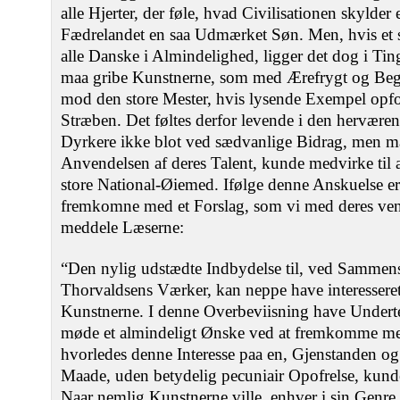
alle Hjerter, der føle, hvad Civilisationen skylder
Fædrelandet en saa Udmærket Søn. Men, hvis et sa
alle Danske i Almindelighed, ligger det dog i Tin
maa gribe Kunstnerne, som med Ærefrygt og Bege
mod den store Mester, hvis lysende Exempel opfor
Stræben. Det føltes derfor levende i den hervære
Dyrkere ikke blot ved sædvanlige Bidrag, men 
Anvendelsen af deres Talent, kunde medvirke til 
store National-Øiemed. Ifølge denne Anskuelse er
fremkomne med et Forslag, som vi med deres vens
meddele Læserne:
“Den nylig udstædte Indbydelse til, ved Sammen
Thorvaldsens Værker, kan neppe have interessere
Kunstnerne. I denne Overbeviisning have Underte
møde et almindeligt Ønske ved at fremkomme med
hvorledes denne Interesse paa en, Gjenstanden o
Maade, uden betydelig pecuniair Opofrelse, kund
Naar nemlig Kunstnerne ville, enhver i sin Genre,