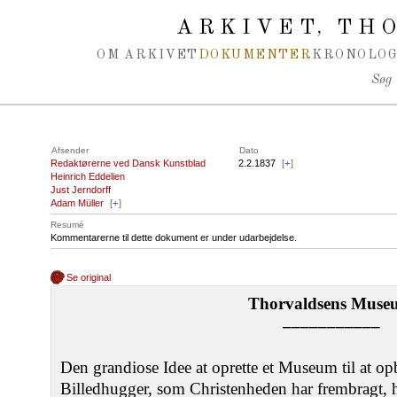
Spring navigation over
ARKIVET
THO
,
OM ARKIVET
DOKUMENTER
KRONOLOG
Søg
Afsender
Dato
Redaktørerne ved Dansk Kunstblad
2.2.1837
[
+
]
Heinrich Eddelien
Just Jerndorff
Adam Müller
[
+
]
Resumé
Kommentarerne til dette dokument er under udarbejdelse.
Se original
Thorvaldsens Muse
–––––––––––
Den grandiose Idee at oprette et Museum til at op
Billedhugger, som Christenheden har frembragt, h