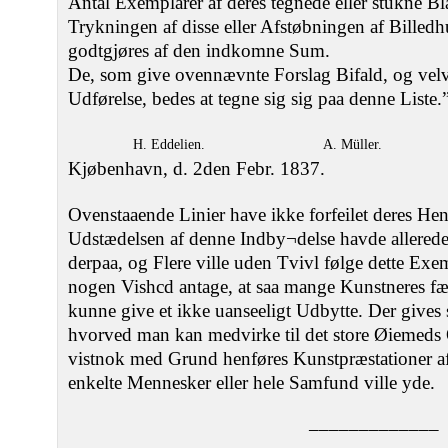
Antal Exemplarer af deres tegnede eller stukne 
Trykningen af disse eller Afstøbningen af Billed
godtgjøres af den indkomne Sum.
De, som give ovennævnte Forslag Bifald, og velvil
Udførelse, bedes at tegne sig sig paa denne Liste.
H. Eddelien.
A. Müller.
Kjøbenhavn, d. 2den Febr. 1837.
Ovenstaaende Linier have ikke forfeilet deres Hen
Udstædelsen af denne Indby¬delse havde allerede
derpaa, og Flere ville uden Tvivl følge dette Ex
nogen Vishcd antage, at saa mange Kunstneres fæl
kunne give et ikke uanseeligt Udbytte. Der gives
hvorved man kan medvirke til det store Øiemeds O
vistnok med Grund henføres Kunstpræstationer af
enkelte Mennesker eller hele Samfund ville yde.
–––––––––––––