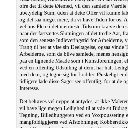
ofre det til dette Øiemed, vil den samlede Værdie
ubetydelig Sum, uden at dette Offer vil kunne fa
og det saa meget mere, da vi have Tiden for os. 
vel hos Flere i det nærmeste Tidsrum kræve de
naar der fastsættes Slutningen af det tredie Aar, fr
som den seneste Indleveringstid for Arbeiderne, v
Trang til her at vise sin Deeltagelse, ogsaa vinde T
Arbeiderne, som da blive samlede, menes hensigt
paa en lignende Maade som i Kunstforeningen, ef
ved en offentlig Udstilling af dem, har haft Leilig
med dem, og tegne sig for Lodder. Ønskeligt er d
tidligere lade disse Sager see offentlig, for at d
Interesse.
Det behøves vel neppe at antydes, at ikke Maler
vil have lige megen Leilighed til at yde sit Bidra
Tegning, Billedhuggeren ved en Voxpoussering ell
mangfoldiggjøres ved Afstøbninger, Kobberstikke