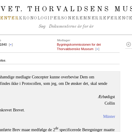
IVET
THORVALDSENS MU
,
MENTER
KRONOLOGI
PERSONER
EMNER
REFERENCE
Søg
Dokumenterne år for år
o
Modtager
.1840
[
+
]
Bygningskommissionen for det
Thorvaldsenske Museum
[
+
]
else.
genhændige medlagte Concepter kunne overbevise Dem om
indes ikke i Protocollen, som jeg, om De ønsker det, skal sende
Ærbødigst
Collin
rskrevet Brevet.
Münter
de
anførte Brev maae medfølge de 2
specificerede Beregninger maatte