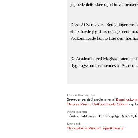
jeg bede dette skee og i Brevet bemærk
Disse 2 Overslag el. Beregninger ere 
ellers havde jeg strax udtaget dem; ma
Vedkommende kunne faae dem hos ha
Da Academiet ved Magistastraten har 
Bygningskommiss: sendes til Academiet
Generel kommentar
Brevet er sendt til medlemmer af
Bygningskomm
Theodor Münter
,
Gottfried Nicolai Sibbern
og Jon
Arkivplacering
Håndskriftafdelingen, Det Kongelige Bibliotek,
N
Emneord
Thorvaldsens Museum, oprettelsen af