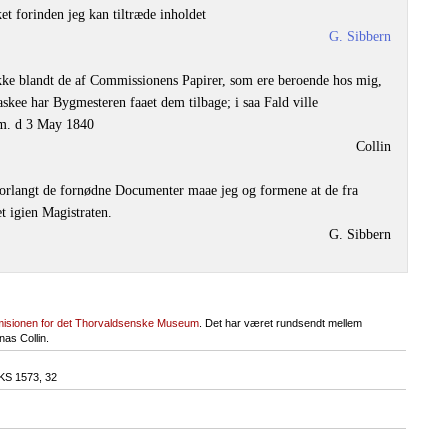
et forinden jeg kan tiltræde inholdet
G. Sibbern
ikke blandt de af Commissionens Papirer, som ere beroende hos mig,
askee har Bygmesteren faaet dem tilbage; i saa Fald ville
m. d 3 May 1840
Collin
forlangt de fornødne Documenter maae jeg og formene at de fra
 igien Magistraten.
G. Sibbern
isionen for det Thorvaldsenske Museum
. Det har været rundsendt mellem
as Collin.
KS 1573
, 32