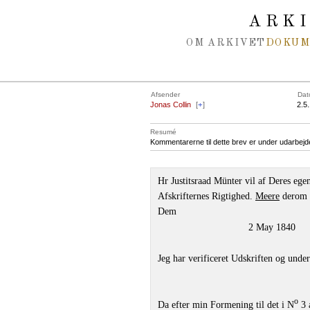
Spring navigation over
ARK
OM ARKIVET
DOKU
Afsender
Dat
Jonas Collin
[
+
]
2.5
Resumé
Kommentarerne til dette brev er under udarbejd
Hr Justitsraad Münter vil af Deres e
Afskrifternes Rigtighed.
Meere
derom f
Dem
2 May 1840
Jeg har verificeret Udskriften og unde
o
Da efter min Formening til det i N
3 