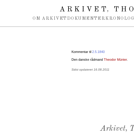
Spring navigation over
ARKIVET
THO
,
OM ARKIVET
DOKUMENTER
KRONOLOG
Kommentar til
2.5.1840
Den danske rådmand
Theodor Münter
.
Sidst opdateret 16.08.2011
Arkivet,