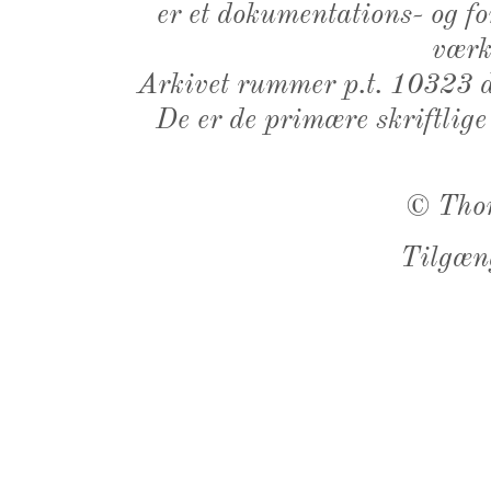
er et dokumentations- og f
værk,
Arkivet rummer p.t. 10323 d
De er de primære skriftlige
©
Tho
Tilgæn