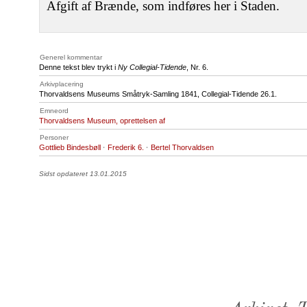
Afgift af Brænde, som indføres her i Staden.
Generel kommentar
Denne tekst blev trykt i
Ny Collegial-Tidende
, Nr. 6.
Arkivplacering
Thorvaldsens Museums Småtryk-Samling 1841, Collegial-Tidende 26.1.
Emneord
Thorvaldsens Museum, oprettelsen af
Personer
Gottlieb Bindesbøll
·
Frederik 6.
·
Bertel Thorvaldsen
Sidst opdateret 13.01.2015