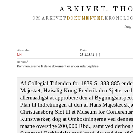
Spring navigation over
ARKIVET
THO
,
OM ARKIVET
DOKUMENTER
KRONOLOG
Søg
Afsender
Dato
NN
26.1.1841
[
+
]
Resumé
Kommentarerne til dette dokument er under udarbejdelse.
Af Collegial-Tidenden for 1839 S. 883-885 er de
Majestæt, Høisalig Kong Frederik den Sjette, ve
allernaadigst at approbere den af Bygningsinspec
Plan til Indretningen af den af Hans Majestæt sk
Christiansborg Slot til et Museum for Conferents
Kunstværker, dog at Omkostningerne ved dennes 
maatte overstige 200,000 Rbd., samt ved derhos at