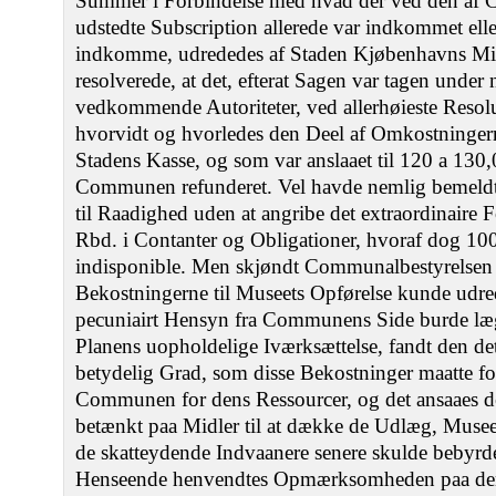
Summer i Forbindelse med hvad der ved den af 
udstedte Subscription allerede var indkommet elle
indkomme, udrededes af Staden Kjøbenhavns Midler
resolverede, at det, efterat Sagen var tagen under
vedkommende Autoriteter, ved allerhøieste Resol
hvorvidt og hvorledes den Deel af Omkostningerne
Stadens Kasse, og som var anslaaet til 120 a 130
Communen refunderet. Vel havde nemlig bemeld
til Raadighed uden at angribe det extraordinaire 
Rbd. i Contanter og Obligationer, hvoraf dog 1
indisponible. Men skjøndt Communalbestyrelsen 
Bekostningerne til Museets Opførelse kunde udrede
pecuniairt Hensyn fra Communens Side burde læg
Planens uopholdelige Iværksættelse, fandt den det 
betydelig Grad, som disse Bekostninger maatte for
Communen for dens Ressourcer, og det ansaaes d
betænkt paa Midler til at dække de Udlæg, Museet 
de skatteydende Indvaanere senere skulde bebyrd
Henseende henvendtes Opmærksomheden paa den 