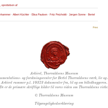
oprettelsen af
chhammer
·
Albert Küchler
·
Elisa Paulsen
·
Fritz Petzholdt
·
Jørgen Sonne
·
Bertel
Print
Thorvaldsens Segl
Arkivet, Thorvaldsens Museum
kumentations- og forskningscenter for Bertel Thorvaldsens værk, liv og 
Arkivet rummer p.t. 10323 dokumenter fra, til og om billedhuggeren.
De er de primære skriftlige kilder til vores viden om Thorvaldsens virke
©
Thorvaldsens Museum
Tilgængelighedserklæring