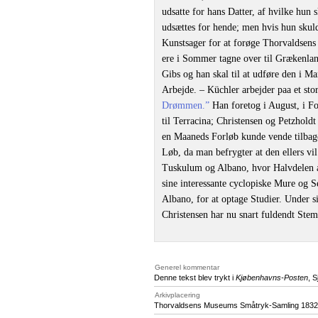
udsatte for hans Datter, af hvilke hun
udsættes for hende; men hvis hun skuld
Kunstsager for at forøge Thorvaldsen
ere i Sommer tagne over til Grækenland
Gibs og han skal til at udføre den i M
Arbejde. – Küchler arbejder paa et stor
Drømmen.”
Han foretog i August, i 
til Terracina; Christensen og Petzholdt
en Maaneds Forløb kunde vende tilbage 
Løb, da man befrygter at den ellers vil
Tuskulum og Albano, hvor Halvdelen af
sine interessante cyclopiske Mure og S
Albano, for at optage Studier. Under s
Christensen har nu snart fuldendt Ste
Generel kommentar
Denne tekst blev trykt i
Kjøbenhavns-Posten
, 
Arkivplacering
Thorvaldsens Museums Småtryk-Samling 1832,