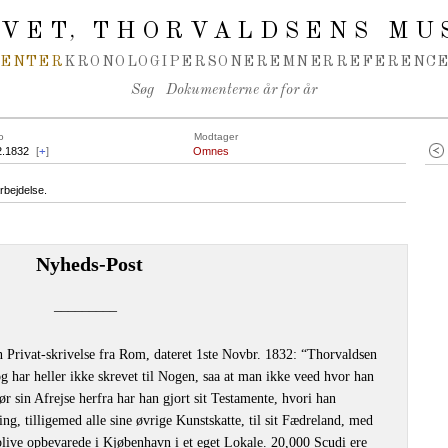
IVET
THORVALDSENS MU
,
MENTER
KRONOLOGI
PERSONER
EMNER
REFERENCE
Søg
Dokumenterne år for år
o
Modtager
2.1832
[
+
]
Omnes
rbejdelse.
Nyheds-Post
–––––––––
Privat-skrivelse fra Rom, dateret 1ste Novbr. 1832: “Thorvaldsen
g har heller ikke skrevet til Nogen, saa at man ikke veed hvor han
r sin Afrejse herfra har han gjort sit Testamente, hvori han
ng, tilligemed alle sine øvrige Kunstskatte, til sit Fædreland, med
blive opbevarede i Kjøbenhavn i et eget Lokale. 20,000 Scudi ere