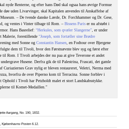
 skal nyde Renterne, og efter hans Død skal ogsaa hans øvrige Formue
e døe uden Livarvinger, skal Kapitalen anvendes til Anskaffelse af
s Museum. – De tvende danske Lærde, Dr. Forchhammer og Dr. Gese,
, og ventes i Vinter tilbage til Rom. –
Bissens Paris
er nu afstøbt i
armor. Hans Basrelief:
“Herkules, som qvæler Slangerne”
, er under
t Malerie, forestillende
“Joseph, som fortæller sine Brødre
Forening med Sonne og
Constantin Hansen
, en Fodtour over Bjergene
 fulgte dem til Tivoli, hvor den Førstnævnte blev syg og først efter
til Rom. I Tivoli arbejdes der nu paa at give Teverone et andet
 undergrave Husene. Derfra gik de til Palestrina, Frascati, det gamle
 Curiaziernes Grav nylig er bleven restaureret, Veletri, Nerma med
ezza, hvorfra de over Piperno kom til Terracina. Sonne forblev i
it Ophold i Tivoli har Petzholdt malet et stort Landskabsstykke.
mplerne til Komet-Medaillen.”
Sjette Aargang, No. 190, 1832.
 Kjøbenhavns-Posten 6.12.