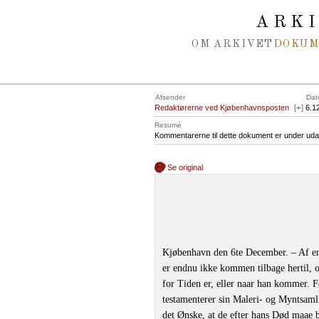
Spring navigation over
ARK
OM ARKIVET
DOKU
Afsender
Dat
Redaktørerne ved Kjøbenhavnsposten
[
+
]
6.1
Resumé
Kommentarerne til dette dokument er under uda
Se original
Kjøbenhavn den 6te December. – Af en 
er endnu ikke kommen tilbage hertil, o
for Tiden er, eller naar han kommer. Fø
testamenterer sin Maleri- og Myntsamli
det Ønske, at de efter hans Død maae 