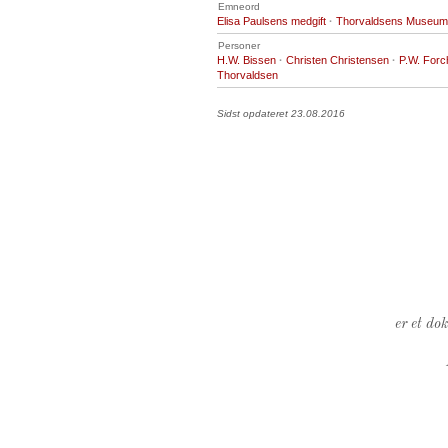
Emneord
Elisa Paulsens medgift
·
Thorvaldsens Museum, 
Personer
H.W. Bissen
·
Christen Christensen
·
P.W. For
Thorvaldsen
Sidst opdateret 23.08.2016
er et do