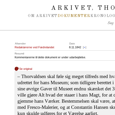
Spring navigation over
ARKIVET
THO
,
OM ARKIVET
DOKUMENTER
KRONOLOG
Søg
Afsender
Dato
Redaktørerne ved Fædrelandet
8.11.1842
[
+
]
Resumé
Kommentarerne til dette dokument er under udarbejdelse.
Se original
‒ Thorvaldsen skal føle sig meget tilfreds med hv
udrettet for hans Museum; som tidligere berettet 
sine øvrige Gaver til Museet endnu skænket det 
ville gjøre Alt hvad der staaer i hans Magt, for at 
gjemme hans Værker. Bestemmelsen skal være, at
med Fresco-Malerier, og at Constantin Hansen sk
kun skulde udføres for et Værelse aarligt.