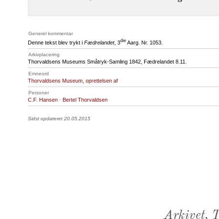
Generel kommentar
die
Denne tekst blev trykt i
Fædrelandet
, 3
Aarg. Nr. 1053.
Arkivplacering
Thorvaldsens Museums Småtryk-Samling 1842, Fædrelandet 8.11.
Emneord
Thorvaldsens Museum, oprettelsen af
Personer
C.F. Hansen
·
Bertel Thorvaldsen
Sidst opdateret 20.05.2015
Arkivet,