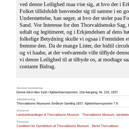
ved denne Leilighed maa vise sig, at hvo der i Erk
Folket tillidsfuldt henvender sig til samme i en g
Understøttelse, han søger, at hvo der stoler paa F
Sand. Vor Interesse for den Thorvaldsenske Sag, t
udtalt og legitimeret, og i Erkjendelsen af dens h
folkelige Betydning skulle vi ogsaa i Fremtiden e
fremme den. Da de mange Lister, der hidtil circul
og vi haabe, at der vedvarende ville tilflyde denn
vi denne Leilighed til at tilbyde os, at modtage s
contante Bidrag.
Generel kommentar
Denne tekst blev trykt i
Kjøbenhavnsposten
, 11te Aargang, Nr. 216, 1837.
Arkivplacering
Thorvaldsens Museums Småtryk-Samling 1837, Kjøbenhavnsposten 7.8.
Emneord
Landsindsamlingen til Thorvaldsens Museum
·
Thorvaldsens Museum, oprettelse
Personer
Comitteen for Oprettelsen af Thorvaldsens Museum
·
Bertel Thorvaldsen