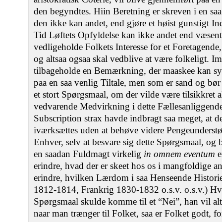
den begyndtes. Hiin Beretning er skreven i en sa
den ikke kan andet, end gjøre et høist gunstigt In
Tid Løftets Opfyldelse kan ikke andet end væsentl
vedligeholde Folkets Interesse for et Foretagende,
og altsaa ogsaa skal vedblive at være folkeligt. I
tilbageholde en Bemærkning, der maaskee kan syn
paa en saa venlig Tiltale, men som er sand og bø
et stort Spørgsmaal, om der vilde være tilsikkret 
vedvarende Medvirkning i dette Fællesanliggende
Subscription strax havde indbragt saa meget, at
iværksættes uden at behøve videre Pengeunderstøtt
Enhver, selv at besvare sig dette Spørgsmaal, og b
en saadan Fuldmagt virkelig
in omnem eventum
e
erindre, hvad der er skeet hos os i mangfoldige a
erindre, hvilken Lærdom i saa Henseende Historie
1812-1814, Frankrig 1830-1832 o.s.v. o.s.v.) Hvo
Spørgsmaal skulde komme til et “Nei”, han vil alts
naar man trænger til Folket, saa er Folket godt, for