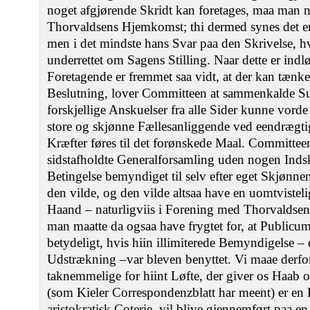
noget afgjørende Skridt kan foretages, maa man na
Thorvaldsens Hjemkomst; thi dermed synes det e
men i det mindste hans Svar paa den Skrivelse, h
underrettet om Sagens Stilling. Naar dette er indlø
Foretagende er fremmet saa vidt, at der kan tænke
Beslutning, lover Committeen at sammenkalde Sub
forskjellige Anskuelser fra alle Sider kunne vorde 
store og skjønne Fællesanliggende ved eendrægti
Kræfter føres til det forønskede Maal. Committee
sidstafholdte Generalforsamling uden nogen In
Betingelse bemyndiget til selv efter eget Skjønne
den vilde, og den vilde altsaa have en uomtvisteli
Haand – naturligviis i Forening med Thorvaldsen 
man maatte da ogsaa have frygtet for, at Publicum
betydeligt, hvis hiin illimiterede Bemyndigelse – 
Udstrækning –var bleven benyttet. Vi maae derf
taknemmelige for hiint Løfte, der giver os Haab 
(som Kieler Correspondenzblatt har meent) er en En
aristokratisk Coterie, vil blive gjennemført paa e