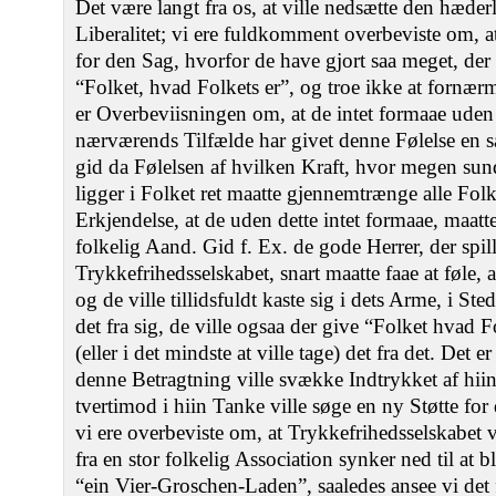
Det være langt fra os, at ville nedsætte den hæde
Liberalitet; vi ere fuldkomment overbeviste om, at
for den Sag, hvorfor de have gjort saa meget, der 
“Folket, hvad Folkets er”, og troe ikke at fornær
er Overbeviisningen om, at de intet formaae uden 
nærværends Tilfælde har givet denne Følelse en s
gid da Følelsen af hvilken Kraft, hvor megen su
ligger i Folket ret maatte gjennemtrænge alle Fol
Erkjendelse, at de uden dette intet formaae, maatt
folkelig Aand. Gid f. Ex. de gode Herrer, der spill
Trykkefrihedsselskabet, snart maatte faae at føle, 
og de ville tillidsfuldt kaste sig i dets Arme, i Ste
det fra sig, de ville ogsaa der give “Folket hvad Fo
(eller i det mindste at ville tage) det fra det. Det er
denne Betragtning ville svække Indtrykket af hiin l
tvertimod i hiin Tanke ville søge en ny Støtte f
vi ere overbeviste om, at Trykkefrihedsselskabet vi
fra en stor folkelig Association synker ned til at
“ein Vier-Groschen-Laden”, saaledes ansee vi det f