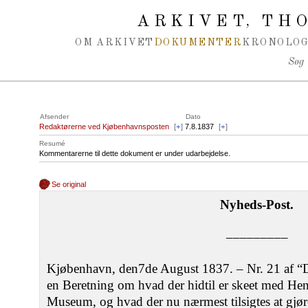
Spring navigation over
ARKIVET
THO
,
OM ARKIVET
DOKUMENTER
KRONOLOG
Søg
Afsender
Dato
Redaktørerne ved Kjøbenhavnsposten
[
+
]
7.8.1837
[
+
]
Resumé
Kommentarerne til dette dokument er under udarbejdelse.
Se original
Nyheds-Post.
–––––––––
Kjøbenhavn, den7de August 1837. – Nr. 21 af “
en Beretning om hvad der hidtil er skeet med Hen
Museum, og hvad der nu nærmest tilsigtes at gjør