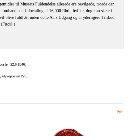
emidler til Museets Fuldendelse allerede ere bevilgede, troede den
en omhandlede Udbetaling af 16,000 Rbd., hvilket dog kun skete i
vil blive fuldført inden dette Aars Udgang og at yderligere Tilskud
 (Fædrl.)
posten
22.6.1846.
 Flyveposten 22.6.
Print