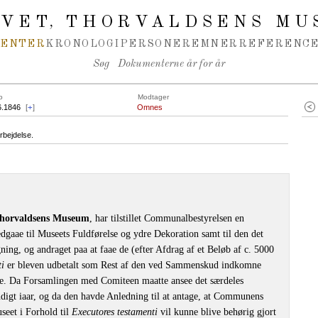
IVET
THORVALDSENS MU
,
MENTER
KRONOLOGI
PERSONER
EMNER
REFERENCE
Søg
Dokumenterne år for år
o
Modtager
6.1846
[
+
]
Omnes
rbejdelse.
Thorvaldsens Museum
, har tilstillet Communalbestyrelsen en
dgaae til Museets Fuldførelse og ydre Dekoration samt til den det
ng, og andraget paa at faae de (efter Afdrag af et Beløb af c. 5000
ti
er bleven udbetalt som Rest af den ved Sammenskud indkomne
e. Da Forsamlingen med Comiteen maatte ansee det særdeles
ndigt iaar, og da den havde Anledning til at antage, at Communens
seet i Forhold til
Executores testamenti
vil kunne blive behørig gjort