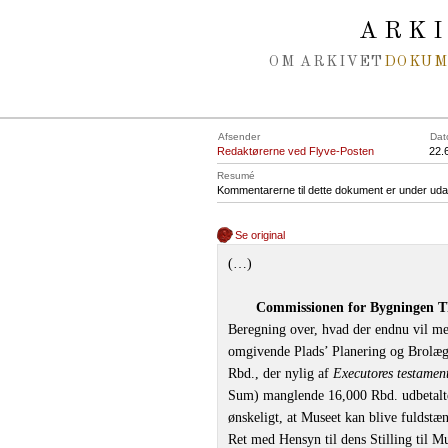
Spring navigation over
ARK
OM ARKIVET
DOKU
Afsender
Dat
Redaktørerne ved Flyve-Posten
22.
Resumé
Kommentarerne til dette dokument er under uda
Se original
(…)
Commissionen for Bygningen 
Beregning over, hvad der endnu vil me
omgivende Plads’ Planering og Brolægni
Rbd., der nylig af
Executores testamen
Sum) manglende 16,000 Rbd. udbetalt
ønskeligt, at Museet kan blive fuldstæ
Ret med Hensyn til dens Stilling til Mu