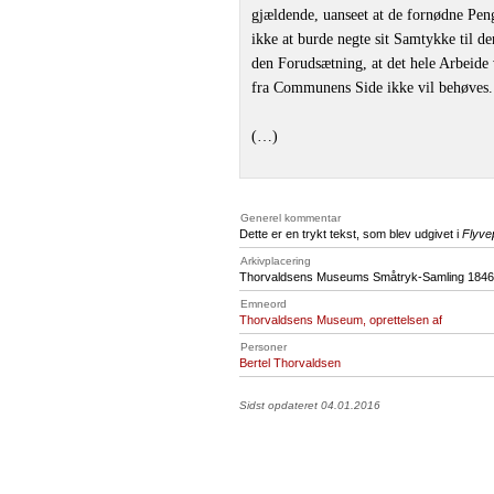
gjældende, uanseet at de fornødne Peng
ikke at burde negte sit Samtykke til d
den Forudsætning, at det hele Arbeide 
fra Communens Side ikke vil behøves.
(…)
Generel kommentar
Dette er en trykt tekst, som blev udgivet i
Flyve
Arkivplacering
Thorvaldsens Museums Småtryk-Samling 1846,
Emneord
Thorvaldsens Museum, oprettelsen af
Personer
Bertel Thorvaldsen
Sidst opdateret 04.01.2016