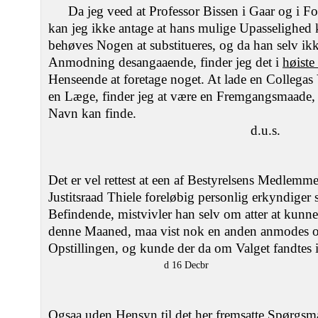
Da jeg veed at Professor Bissen i Gaar og i F
kan jeg ikke antage at hans mulige Upasselighed 
behøves Nogen at substitueres, og da han selv 
Anmodning desangaaende, finder jeg det i
høist
Henseende at foretage noget. At lade en Collega
en Læge, finder jeg at være en Fremgangsmaade, h
Navn kan finde.
d.u.s.
Det er vel rettest at een af Bestyrelsens Medlemm
Justitsraad Thiele foreløbig personlig erkyndiger
Befindende, mistvivler han selv om atter at kun
denne Maaned, maa vist nok en anden anmodes om
Opstillingen, og kunde der da om Valget fandtes i
d 16 Decbr
Ogsaa uden Hensyn til det her fremsatte Spørgsma