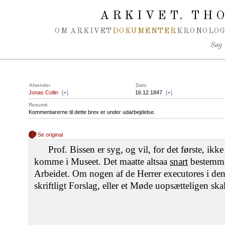
Spring navigation over
ARKIVET
THO
,
OM ARKIVET
DOKUMENTER
KRONOLOG
Søg
Afsender
Dato
Jonas Collin
[
+
]
16.12.1847
[
+
]
Resumé
Kommentarerne til dette brev er under udarbejdelse.
Se original
Prof. Bissen er syg, og vil, for det første, ikke
komme i Museet. Det maatte altsaa
snart
bestemmes
Arbeidet. Om nogen af de Herrer executores i den
skriftligt Forslag, eller et Møde uopsætteligen sk