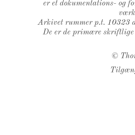
er et dokumentations- og f
værk,
Arkivet rummer p.t. 10323 d
De er de primære skriftlige
©
Tho
Tilgæn