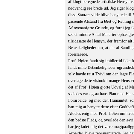
af klogt beregnede artistiske Hensyn 
nødvendig see brede ud. Jeg siger klogt
disse Stanzer vilde blive benyttede til
passende Afstand fra Øiet og Retning 
Af ovenanførte Grunde, og fordi jeg ikk
see et mindre Antal Malerier ophængte,
tilsidesatte de Hensyn, der fremfor al
Betænkeligheder om, at der af Samlinge
foreslaaede.
Prof. Høien fandt sig imidlertid ikke f
fandt mine Betænkeligheder ugrundede, 
selv havde reist Tvivl om den lagte Pl
overtage dette vistnok i mange Henseend
det af Prof. Høien gjorte Udvalg af 
saaledes var ogsaa hans Plan med Hens
Forarbeide, og med den Humanitet, so
han mig at benytte dette efter Godtbef
Aldeles enig med Prof. Høien om hvad d
den bedste Plads, og overlade den øvr
har jeg ladet mig det være magtpaaligg
Arbeider, bleve repræsenterede. Jeg har