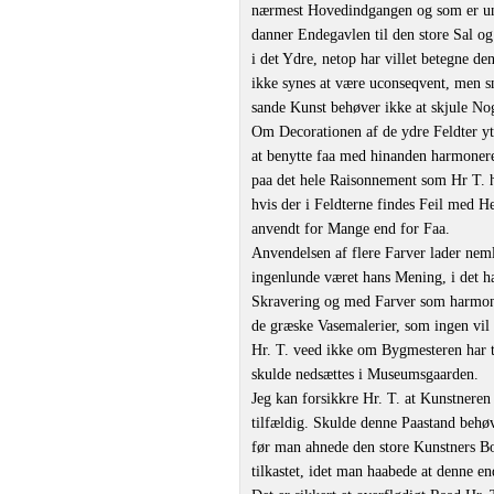
nærmest Hovedindgangen og som er und
danner Endegavlen til den store Sal o
i det Ydre, netop har villet betegne de
ikke synes at være uconseqvent, men s
sande Kunst behøver ikke at skjule No
Om Decorationen af de ydre Feldter yt
at benytte faa med hinanden harmonere
paa det hele Raisonnement som Hr T. h
hvis der i Feldterne findes Feil med He
anvendt for Mange end for Faa.
Anvendelsen af flere Farver lader nemli
ingenlunde været hans Mening, i det ha
Skravering og med Farver som harmoner
de græske Vasemalerier, som ingen vil 
Hr. T. veed ikke om Bygmesteren har t
skulde nedsættes i Museumsgaarden.
Jeg kan forsikkre Hr. T. at Kunstneren
tilfældig. Skulde denne Paastand behøv
før man ahnede den store Kunstners Bo
tilkastet, idet man haabede at denne e