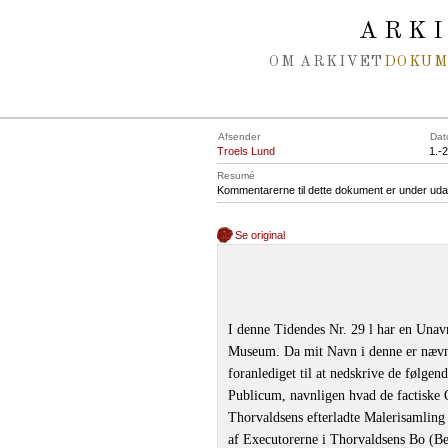
Spring navigation over
ARK
OM ARKIVET
DOKU
Afsender
Dat
Troels Lund
1.-
Resumé
Kommentarerne til dette dokument er under uda
Se original
I denne Tidendes Nr. 29 l har en Unav
Museum. Da mit Navn i denne er nævnt
foranlediget til at nedskrive de følgen
Publicum, navnligen hvad de factiske 
Thorvaldsens efterladte Malerisamling
af Executorerne i Thorvaldsens Bo (Bes