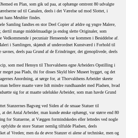
e Øiemed en Plan, som gik ud paa, at ophænge omtrent 80 udvalgte
ærelserne ud til Canalen, deels i det Værelse ud mod Slottet, i
mt hans Meubler findes.
hele Samling fandtes en stor Deel Copier af ældre og yngre Malere,
; dertil mange middelmaadige ja endog slette Originaler, som
lpe Vedkommende i pecuniair Henseende var kommen i Besiddelse af.
aleri i Samlingen, skjøndt af underordnet Kunstværd i Forhold til
 savnes, deels paa Grund af de Erindringer, det gjenoplivede, deels
ip, som med Hensyn til Thorvaldsens egne Arbeiders Opstilling i
or meget paa Plads, thi for disses Skyld blev Museet bygget, og det
sagernes Anordning, at sørge for, at Thorvaldsens Arbeider skeete
t man hellere maatte være lidt mindre rundhaandet med Pladsen, hvad
udsætte sig for at maatte udelukke Arbeider, som man havde Grund
ttet Stanzernes Bagvæg ved Siden af de smaae Statuer til
, at det Antal Arbeider, man kunde ønske ophængt, var større end 80
nding for Statuerne, at Væggen formindskedes eller lettedes ved nogle
opfyldte de store Statuer nemlig tilfulde Pladsen, deels
ket af Vreden; men da de øvre Stanzer ei alene af techniske, men og