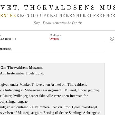
IVET
THORVALDSENS MU
,
MENTER
KRONOLOGI
PERSONER
EMNER
REFERENCE
Søg
Dokumenterne år for år
o
Modtager
2.12.1848
[
+
]
Omnes
rbejdelse.
Om Thorvaldsens Museum.
Af Theatermaler Troels Lund.
ngiven under Mærket T. leveret en Artikel om Thorvaldsens
 i Anledning af Maleriernes Arrangement i Museeet, finder jeg miq
de Linier, hvilke jeg haaber ikke ville være uden Interesse for
Oplysninger angaae.
 udgjør ialt omtrent 350 Nummere. Det var Prof. Høien overdraget
tyrelsen af Museet), at gjøre Forslag til denne Samlings Anbringelse