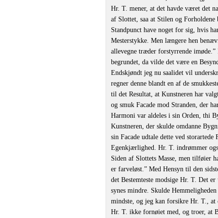
Hr. T. mener, at det havde været det 
af Slottet, saa at Stilen og Forholden
Standpunct have noget for sig, hvis ha
Mesterstykke. Men længere hen benæv
allevegne træder forstyrrende imøde.”
begrundet, da vilde det være en Besynd
Endskjøndt jeg nu saalidet vil unders
regner denne blandt en af de smukkest
til det Resultat, at Kunstneren har val
og smuk Facade mod Stranden, der ha
Harmoni var aldeles i sin Orden, thi 
Kunstneren, der skulde omdanne Bygnin
sin Facade udtale dette ved storarted
Egenkjærlighed. Hr. T. indrømmer ogsa
Siden af Slottets Masse, men tilføier h
er farveløst.” Med Hensyn til den sids
det Bestemteste modsige Hr. T. Det er
synes mindre. Skulde Hemmeligheden ikk
mindste, og jeg kan forsikre Hr. T., at 
Hr. T. ikke fornøiet med, og troer, at