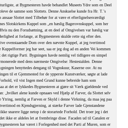
naturligste, at Bygmesteren havde behandlet Museets Ydre som en Deel
e bleve de samme som Slottets. Denne Anskuelse kunde fra Hr. T.’s
n ansaae Slottet med Tilbehør for at være et efterlignelsesværdigt
nes Slotskirkens Kuppel som „en hæslig Bagerovnskuppel, som her
 Hvis nu den Forudsætning, at en deel af Omgivelsen var hæslig var
erlighed at forlange, at Bygmesteren skulde rette sig efter den.
krive ovenstaaende Dom over den nævnte Kuppel, at jeg tvertimod
e Kuppelformer jeg har seet, saa er jeg dog ad en anden Vei kommen
gt det rigtige Parti. Bygningen havde nemlig vel tidligere en simpel
rmonerede med dens nærmeste Omgivelse: Hestestalden. Denne
Bygningen benyttedes dengang til Vognskuur, Kaserne osv. At nu
gen til et Gjemmested for de ypperste Kunstværker, søgte at lade
e Forhold, vil vist Ingen med Grund kunne bebreide ham som
a at det er lykkedes Bygmesteren at gjøre sit Værk gjældende ved
an: „hvilket alene kunde opnaaes ved Hjælp af Farver, da Slottet selv
te Ytring, nemlig at Farven er Skyld i denne Virkning, da maa jeg paa
 tvertimod en Kjendsgjerning, at stærke Farver lade Gjenstandene
e snarere ligge netop i de storartede Forhold. Det troer jeg i det
det ikke er aldeles let at frembringe disse. Facaden ud til Canalen er
 Bygmesteren har været i Forlegenhed med det Parti af Muren, som er