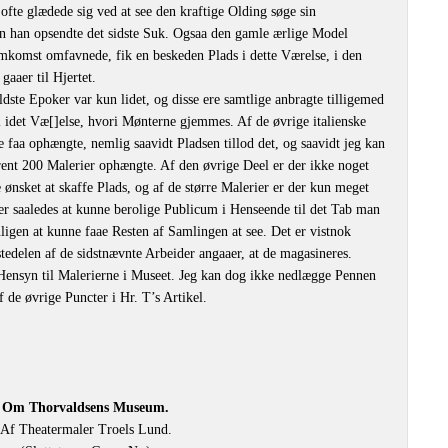
 ofte glædede sig ved at see den kraftige Olding søge sin
n han opsendte det sidste Suk. Ogsaa den gamle ærlige Model
komst omfavnede, fik en beskeden Plads i dette Værelse, i den
gaaer til Hjertet.
ældste Epoker var kun lidet, og disse ere samtlige anbragte tilligemed
l idet Væ[]else, hvori Mønterne gjemmes. Af de øvrige italienske
e faa ophængte, nemlig saavidt Pladsen tillod det, og saavidt jeg kan
rent 200 Malerier ophængte. Af den øvrige Deel er der ikke noget
 ønsket at skaffe Plads, og af de større Malerier er der kun meget
oer saaledes at kunne berolige Publicum i Henseende til det Tab man
nligen at kunne faae Resten af Samlingen at see. Det er vistnok
stedelen af de sidstnævnte Arbeider angaaer, at de magasineres.
Hensyn til Malerierne i Museet. Jeg kan dog ikke nedlægge Pennen
 de øvrige Puncter i Hr. T’s Artikel.
Om Thorvaldsens Museum.
Af Theatermaler Troels Lund.