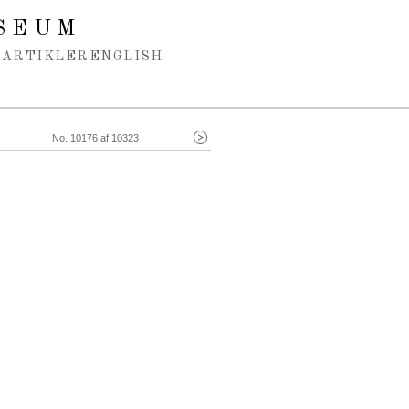
SEUM
ARTIKLER
ENGLISH
No. 10176 af 10323