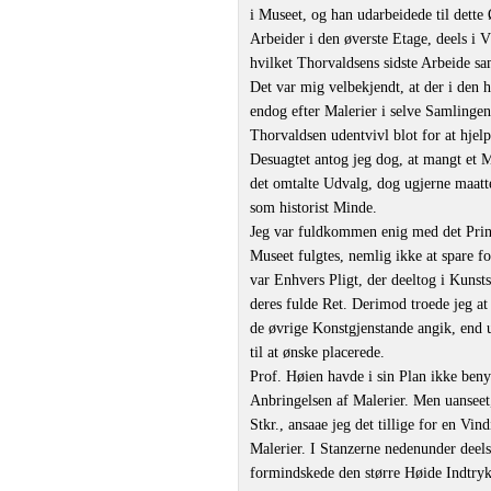
i Museet, og han udarbeidede til dett
Arbeider i den øverste Etage, deels i V
hvilket Thorvaldsens sidste Arbeide sa
Det var mig velbekjendt, at der i den 
endog efter Malerier i selve Samlingen
Thorvaldsen udentvivl blot for at hje
Desuagtet antog jeg dog, at mangt et M
det omtalte Udvalg, dog ugjerne maatte
som historist Minde.
Jeg var fuldkommen enig med det Princ
Museet fulgtes, nemlig ikke at spare f
var Enhvers Pligt, der deeltog i Kunst
deres fulde Ret. Derimod troede jeg a
de øvrige Konstgjenstande angik, end 
til at ønske placerede.
Prof. Høien havde i sin Plan ikke beny
Anbringelsen af Malerier. Men uanseet
Stkr., ansaae jeg det tillige for en Vi
Malerier. I Stanzerne nedenunder deels 
formindskede den større Høide Indtryk