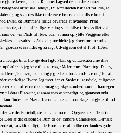
vare gjorte lavere, maatte Rummet bagved de mindre Statuer
 beregnede artistiske Hensyn, thi Architekten har haft for Øie, at
 Malerier, og saaledes ikke turde være høiere end at disse kom i
mod Lyset, og Rummene tillige bevarede et hyggeligt Præg.
e troede, at den offentlige Mening vilde blive tilfredsstillet ved at
 naar der var Plads til flere, uden at man opfyldte Væggene eller
t skyldes Thorvaldsens Arbeider, meddelte jeg Executorerne mine
n gjordes et saa lidet og strengt Udvalg som det af Prof. Høien
oranlediget til at fravige den lagte Plan, og da Executorerne ikke
opfordredes jeg selv til at foretage Maleriernes Placering. Da jeg
ans Hensigtsmæssighed, antog jeg ikke at turde undslaae mig for at
er vanskelige Hverv. Jeg troer her er Stedet til at udtale, at ligesom
Malerier var truffet med den Smag og Skjønsomhed, som er ham egen,
yn til deres Placering at ansee som et ypperligt og gjennemtænkt
m kun findes hos Mænd, hvem det alene er om Sagen at gjøre, tillod
indende.
er var det Fortrinligste, blev det nu min Opgave at skaffe dette
ige Deel af det disponible Rum til det mindre Udmærkede. Dernæst
ende at, saavidt muligt, alle Konstnere, af hvilke der fandtes gode
 ligeledes søgt at fordele Malerierne saaledes, at intet af Stanzerne