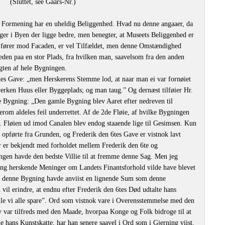
(Sluttet, see Gaars-Nr.)
ns Formening har en uheldig Beliggenhed. Hvad nu denne angaaer, da
ger i Byen der ligge bedre, men benegter, at Museets Beliggenhed er
ke fører mod Facaden, er vel Tilfældet, men denne Omstændighed
heden paa en stor Plads, fra hvilken man, saavelsom fra den anden
gten af hele Bygningen.
6tes Gave: „men Herskerens Stemme lod, at naar man ei var fornøiet
verken Huus eller Byggeplads; og man taug.” Og dernæst tilføier Hr.
 Bygning: „Den gamle Bygning blev Aaret efter nedreven til
erom aldeles feil underrettet. Af de 2de Fløie, af hvilke Bygningen
n. Fløien ud imod Canalen blev endog staaende lige til Gesimsen. Kun
 opførte fra Grunden, og Frederik den 6tes Gave er vistnok lavt
 er bekjendt med forholdet mellem Frederik den 6te og
ngen havde den bedste Villie til at fremme denne Sag. Men jeg
gang herskende Meninger om Landets Finantsforhold vilde have blevet
for denne Bygning havde anviist en lignende Sum som denne
il erindre, at endnu efter Frederik den 6tes Død udtalte hans
lle vi alle spare”. Ord som vistnok vare i Overensstemmelse med den
v var tilfreds med den Maade, hvorpaa Konge og Folk bidroge til at
hans Kunstskatte, har han senere saavel i Ord som i Gjerning viist.