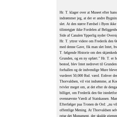
Hr. T. klager over at Museet efter ha
indrømmer jeg, at der er andre Bygnin
slet. At den større Færdsel i Byen ik
tilintetgjør ikke Fordelen af Beliggen
Side af Canalen Ypperlig nyder Oversi
Hr. T. yttrer videre om Frederik den 
med denne Gave, fik man slet Intet, h
T. følgende Historie om den skjænkede
Grunden, og en ny opført.” Hr. T. er h
bestod, blev Intet nedrevet til Grunde
forhallen og de indvendige Mure bleve
vurderet 50,000 Rsd. værd. Enhver der
Thorvaldsen, vil vist indrømme, at Ko
tvivler meget om, at det efter de den
billiget, om Frederik den 6te istedet
ovennævnte Værdi af Statskassen. Man v
Efterfølger paa Tronen de Ord: „nu vi
offentlige Mening. At Thorvaldsen sel
reise det Monument, der skulde gjemme 