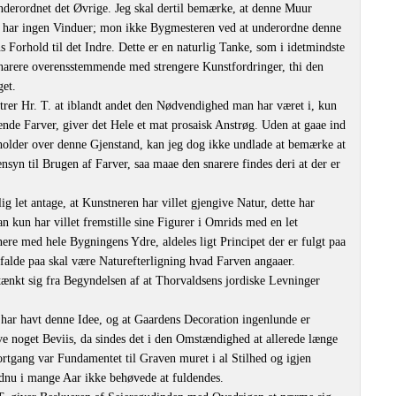
erordnet det Øvrige. Jeg skal dertil bemærke, at denne Muur
g har ingen Vinduer; mon ikke Bygmesteren ved at underordne denne
ns Forhold til det Indre. Dette er en naturlig Tanke, som i idetmindste
narere overensstemmende med strengere Kunstfordringer, thi den
get.
trer Hr. T. at iblandt andet den Nødvendighed man har været i, kun
nde Farver, giver det Hele et mat prosaisk Anstrøg. Uden at gaae ind
older over denne Gjenstand, kan jeg dog ikke undlade at bemærke at
nsyn til Brugen af Farver, saa maae den snarere findes deri at der er
g let antage, at Kunstneren har villet gjengive Natur, dette har
n kun har villet fremstille sine Figurer i Omrids med en let
e med hele Bygningens Ydre, aldeles ligt Principet der er fulgt paa
falde paa skal være Naturefterligning hvad Farven angaaer.
ænkt sig fra Begyndelsen af at Thorvaldsens jordiske Levninger
 har havt denne Idee, og at Gaardens Decoration ingenlunde er
e noget Beviis, da sindes det i den Omstændighed at allerede længe
rtgang var Fundamentet til Graven muret i al Stilhed og igjen
ndnu i mange Aar ikke behøvede at fuldendes.