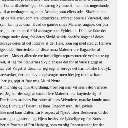
omt. For at tilveiebringe, ikke streng Symmetri, men blot nogenlunde
g til at medtage et og andet Arbeide, som ellers uden Skade kunde
et af de Malerier, som ere udmærkede, anbragt høiere i Værelset, end
t Syn, kan nyde dem. Hvad de ganske smaa Malerier angaae, der paa
ørre, da ere de med Flid anbragte som Fyldekalk. De have ikke det
 hænge under dem, for deres Skyld skulde opoffre noget af deres
bidrage deres til det Indtryk af det Hele, som jeg med stadigt Hensyn
igeholde. Størstedelen af disse smaa Malerier ere Bagateller af
ladser i Museet allerede ere hæderligen repræsenterede ved større og
et, at jeg for Statuernes Skyld ansaae det for at være rigtigt at
a ved Valget af disse har jeg søgt at forøge det harmoniske Indtryk.
terværker, der ere blevne ophængte, men idet jeg troer at have
har jeg søgt at føre mig Alt til Nytte.
et mit Valg og min Anordning, troer jeg især vil sees i det Værelse
s. Jeg har der søgt at samle flere Malerier, der knyttede sig til
er findes saaledes Portraiter af hans Velyndere, maaske kunde man
 Kong Ludvig af Baiern, af hans Ungdomsven, den joviale
ykke med hans Datter. En Prospect af Nysøe fører Beskueren til det
atur og et gjestevenligt Hjem henlevede lykkelige og for Kunsten
 her et Portrait af Fru Heiberg, som værdig Repræsentant for den