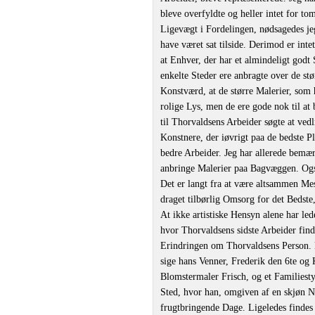
bleve overfyldte og heller intet for t
Ligevægt i Fordelingen, nødsagedes je
have været sat tilside. Derimod er int
at Enhver, der har et almindeligt god
enkelte Steder ere anbragte over de st
Konstværd, at de større Malerier, som
rolige Lys, men de ere gode nok til at 
til Thorvaldsens Arbeider søgte at vedl
Konstnere, der iøvrigt paa de bedste P
bedre Arbeider. Jeg har allerede bemærk
anbringe Malerier paa Bagvæggen. Ogsa
Det er langt fra at være altsammen Mes
draget tilbørlig Omsorg for det Bedste, 
At ikke artistiske Hensyn alene har led
hvor Thorvaldsens sidste Arbeider finde
Erindringen om Thorvaldsens Person. D
sige hans Venner, Frederik den 6te og
Blomstermaler Frisch, og et Familiest
Sted, hvor han, omgiven af en skjøn N
frugtbringende Dage. Ligeledes findes