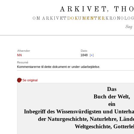
Spring navigation over
ARKIVET
THO
,
OM ARKIVET
DOKUMENTER
KRONOLOG
Søg
Afsender
Dato
NN
1848
[
+
]
Resumé
Kommentarerne til dette dokument er under udarbejdelse.
Se original
Das
Buch der Welt,
ein
Inbegriff des Wissensvürdigsten und Unterha
der Naturgeschichte, Naturlehre, Länd
Weltgeschichte, Gotterle