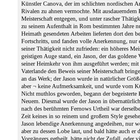
Künstler Canova, der im schlichten nordischen A
Rivalen zu ahnen vermochte. Mit ausdauerndem F
Meisterschaft entgegen, und unter rascher Thätig
zu seinem Aufenthalt in Rom bestimmten Jahre nu
Heimath gesendeten Arbeiten lieferten dort den b
Fortschritts, und fanden volle Anerkennung, nur 
seiner Thätigkeit nicht zufrieden: ein höheres Me
geistigen Auge stand, ein Jason, der das goldene V
seiner Heimkehr von ihm ausgeführt werden; mit
Vaterlande den Beweis seiner Meisterschaft bring
an das Werk; der Jason wurde in natürlicher Größe
aber ¬ keine Aufmerksamkeit, und wurde vom Kün
Nicht muthlos geworden, begann der begeisterte K
Neuem. Diesmal wurde der Jason in übernatürlich
nach des berühmten Fernows Urtheil war derselbe 
Zeit keines in so reinem und großem Style geseh
Jason lebendige Anerkennung angedeihen, nur 
aber zu dessen Lobe laut, und bald hätte auch er d
Vorgängers getheilt, hätte nicht der Zufall, oder 