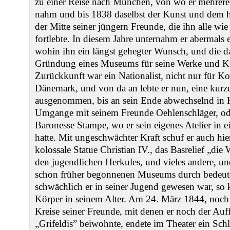
zu einer Reise nach München, von wo er mehrer
nahm und bis 1838 daselbst der Kunst und dem he
der Mitte seiner jüngern Freunde, die ihn alle wie
fortlebte. In diesem Jahre unternahm er abermals
wohin ihn ein längst gehegter Wunsch, und die da
Gründung eines Museums für seine Werke und Ku
Zurückkunft war ein Nationalist, nicht nur für K
Dänemark, und von da an lebte er nun, eine kur
ausgenommen, bis an sein Ende abwechselnd in K
Umgange mit seinem Freunde Oehlenschläger, od
Baronesse Stampe, wo er sein eigenes Atelier in 
hatte. Mit ungeschwächter Kraft schuf er auch hi
kolossale Statue Christian IV., das Basrelief „di
den jugendlichen Herkules, und vieles andere, un
schon früher begonnenen Museums durch bedeu
schwächlich er in seiner Jugend gewesen war, so k
Körper in seinem Alter. Am 24. März 1844, noch
Kreise seiner Freunde, mit denen er noch der A
„Grifeldis” beiwohnte, endete im Theater ein Schla