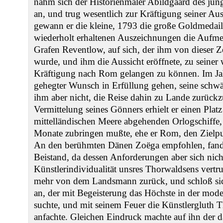
nahm sich der Historienmaler Abildgaard des jun
an, und trug wesentlich zur Kräftigung seiner Au
gewann er die kleine, 1793 die große Goldmedaill
wiederholt erhaltenen Auszeichnungen die Aufmer
Grafen Reventlow, auf sich, der ihm von dieser Z
wurde, und ihm die Aussicht eröffnete, zu seiner
Kräftigung nach Rom gelangen zu können. Im Jahr
gehegter Wunsch in Erfüllung gehen, seine schwä
ihm aber nicht, die Reise dahin zu Lande zurück
Vermittelung seines Gönners erhielt er einen Plat
mittelländischen Meere abgehenden Orlogschiffe,
Monate zubringen mußte, ehe er Rom, den Zielpunk
An den berühmten Dänen Zoëga empfohlen, fand 
Beistand, da dessen Anforderungen aber sich nich
Künstlerindividualität unsres Thorwaldsens vertr
mehr von dem Landsmann zurück, und schloß si
an, der mit Begeisterung das Höchste in der mode
suchte, und mit seinem Feuer die Künstlergluth
anfachte. Gleichen Eindruck machte auf ihn der 