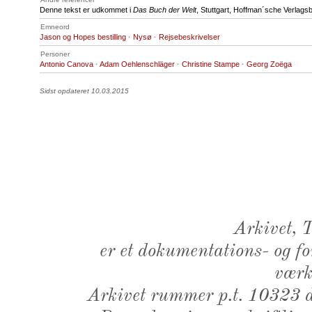
Denne tekst er udkommet i
Das Buch der Welt
, Stuttgart, Hoffman´sche Verlag
Emneord
Jason og Hopes bestilling
·
Nysø
·
Rejsebeskrivelser
Personer
Antonio Canova
·
Adam Oehlenschläger
·
Christine Stampe
·
Georg Zoëga
Sidst opdateret 10.03.2015
Arkivet,
er et dokumentations- og f
værk,
Arkivet rummer p.t. 10323 d