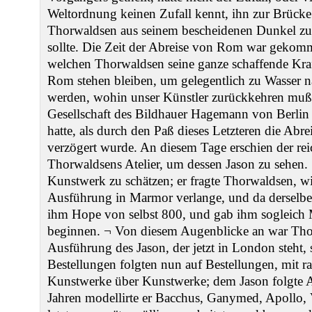
Weltordnung keinen Zufall kennt, ihn zur Brück
Thorwaldsen aus seinem bescheidenen Dunkel zu
sollte. Die Zeit der Abreise von Rom war gekomm
welchen Thorwaldsen seine ganze schaffende Kraft
Rom stehen bleiben, um gelegentlich zu Wasser n
werden, wohin unser Künstler zurückkehren mußte
Gesellschaft des Bildhauer Hagemann von Berlin
hatte, als durch den Paß dieses Letzteren die Abr
verzögert wurde. An diesem Tage erschien der re
Thorwaldsens Atelier, um dessen Jason zu sehen.
Kunstwerk zu schätzen; er fragte Thorwaldsen, wie
Ausführung in Marmor verlange, und da derselbe
ihm Hope von selbst 800, und gab ihm sogleich
beginnen. ¬ Von diesem Augenblicke an war Tho
Ausführung des Jason, der jetzt in London steht,
Bestellungen folgten nun auf Bestellungen, mit ras
Kunstwerke über Kunstwerke; dem Jason folgte 
Jahren modellirte er Bacchus, Ganymed, Apollo,