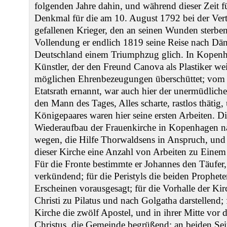
folgenden Jahre dahin, und während dieser Zeit fü
Denkmal für die am 10. August 1792 bei der Vert
gefallenen Krieger, den an seinen Wunden sterb
Vollendung er endlich 1819 seine Reise nach Dän
Deutschland einem Triumphzug glich. In Kopenha
Künstler, der den Freund Canova als Plastiker weit
möglichen Ehrenbezeugungen überschüttet; vo
Etatsrath ernannt, war auch hier der unermüdliche
den Mann des Tages, Alles scharte, rastlos thätig
Königepaares waren hier seine ersten Arbeiten. 
Wiederaufbau der Frauenkirche in Kopenhagen n
wegen, die Hilfe Thorwaldsens in Anspruch, und 
dieser Kirche eine Anzahl von Arbeiten zu Einem
Für die Fronte bestimmte er Johannes den Täufer,
verkündend; für die Peristyls die beiden Prophete
Erscheinen vorausgesagt; für die Vorhalle der Ki
Christi zu Pilatus und nach Golgatha darstellend; 
Kirche die zwölf Apostel, und in ihrer Mitte vor
Christus, die Gemeinde begrüßend; an beiden Seite