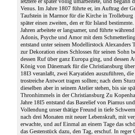
letztere er später völlig umarbeitete, und begann
Venus. Im Jahre 1807 führte er, im Auftrag der 
Taufstein in Marmor für die Kirche in Trollebur
später einen zweiten, den er für Island bestimmte
Jahren arbeitete er langsamer, und führte während
Adonis, Psyche und Amor mit dem Schmetterling 
entstand unter seinem Modellirstock Alexanders
zur Dekoration eines Schlosses für seinen Sohn b
dessen Ruf über ganz Europa ging, und dessen 
König von Dänemark für die Christiansburg über
18I3 veranlaßt, zwei Karyatiden auszuführen, die 
trostreiche Antwort tragen sollten; nach dem Stur
dieselben aber in seinem Atelier stehen, bis sie sp
Thronhimmels in der Christiansburg Zu Kopenh
Jahre 18I5 entstand das Basrelief von Piamus und
Vollendung unser thätige Freund in tiefe Schwerm
nach drei Monaten mit neuer Lebenskraft, mit v
erwachte, und auf Einmal an einem Tage das schö
das Gestenstück dazu, den Tag, erschuf. In reger