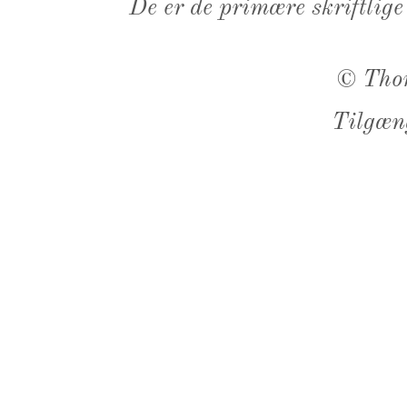
De er de primære skriftlige
©
Tho
Tilgæn