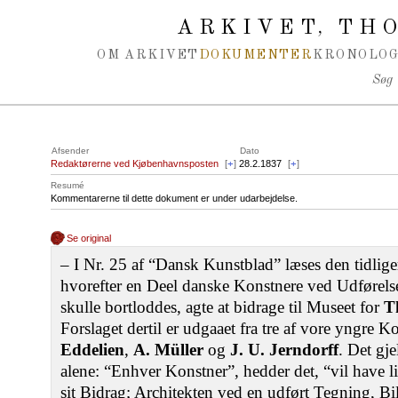
Spring navigation over
ARKIVET
THO
,
OM ARKIVET
DOKUMENTER
KRONOLOG
Søg
Afsender
Dato
Redaktørerne ved Kjøbenhavnsposten
[
+
]
28.2.1837
[
+
]
Resumé
Kommentarerne til dette dokument er under udarbejdelse.
Se original
– I Nr. 25 af “Dansk Kunstblad” læses den tidlige
hvorefter en Deel danske Konstnere ved Udførelse 
skulle bortloddes, agte at bidrage til Museet for
T
Forslaget dertil er udgaaet fra tre af vore yngre 
Eddelien
,
A. Müller
og
J. U. Jerndorff
. Det gje
alene: “Enhver Konstner”, hedder det, “vil have l
sit Bidrag; Architekten ved en udført Tegning, B