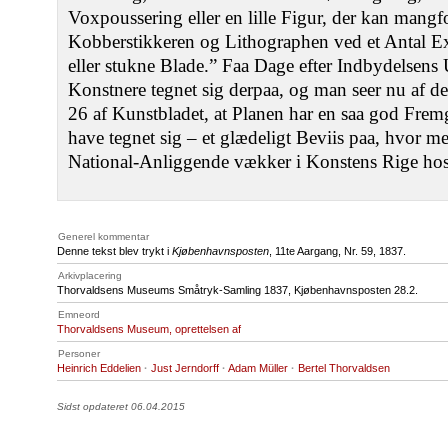
Voxpoussering eller en lille Figur, der kan mangf
Kobberstikkeren og Lithographen ved et Antal Ex
eller stukne Blade.” Faa Dage efter Indbydelsens 
Konstnere tegnet sig derpaa, og man seer nu af 
26 af Kunstbladet, at Planen har en saa god Frem
have tegnet sig – et glædeligt Beviis paa, hvor me
National-Anliggende vækker i Konstens Rige hos
Generel kommentar
Denne tekst blev trykt i
Kjøbenhavnsposten
, 11te Aargang, Nr. 59, 1837.
Arkivplacering
Thorvaldsens Museums Småtryk-Samling 1837, Kjøbenhavnsposten 28.2.
Emneord
Thorvaldsens Museum, oprettelsen af
Personer
Heinrich Eddelien
·
Just Jerndorff
·
Adam Müller
·
Bertel Thorvaldsen
Sidst opdateret 06.04.2015