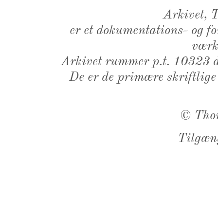
Arkivet,
er et dokumentations- og f
værk,
Arkivet rummer p.t. 10323 d
De er de primære skriftlige
©
Tho
Tilgæn