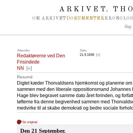
Spring navigation over
ARKIVET
THO
,
OM ARKIVET
DOKUMENTER
KRONOLOG
Søg
Afsender
Dato
21.9.1838
[
+
]
Redaktørerne ved Den
Frisindede
+
NN
[
]
Resumé
Digtet kæder Thorvaldsens hjemkomst og planerne o
sammen med den liberale oppositionsmand Johannes H
Hage blev begravet samme dato året forinden, og forfat
løfterne fra denne begivenhed sammen med Thorvaldsen
medvirke til at skabe demokrati og bedre sociale forhol
Se original
Den 21 September.