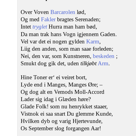
Over Voven
Barcarolen
lød,
Og med
Fakler
bragtes Serenaden;
Intet
tryglet
Hurra man ham bød,
Da man trak hans Vogn igjennem Gaden.
Vel var det ei nogen gylden
Karm
,
Liig den anden, som man saae forleden;
Nei, den var, som Kunstneren,
beskeden
;
Smukt dog gik det, uden
tilkjøbt
Arm
.
Hine Toner er‘ ei veiret bort,
Lyde end i Manges, Manges Øre; ‒
Og dog alt en Vemods Moll-Accord
Lader sig idag i Glæden høre?
Glade Folk! som nu henrykket staaer,
Vistnok ei saa snart Du glemme Kunde,
Hvilken dyb og varig Hjertevunde,
Os September slog forgangen Aar!