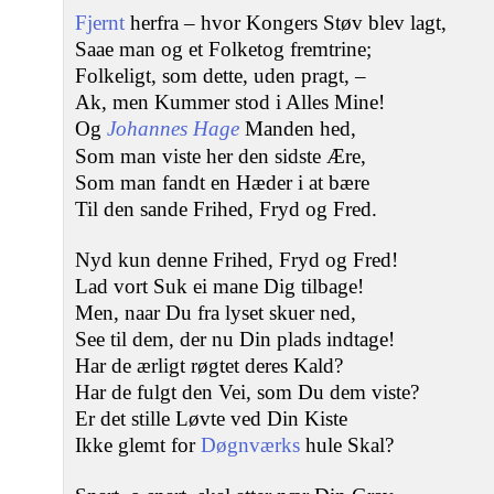
Fjernt
herfra ‒ hvor Kongers Støv blev lagt,
Saae man og et Folketog fremtrine;
Folkeligt, som dette, uden pragt, ‒
Ak, men Kummer stod i Alles Mine!
Og
Johannes Hage
Manden hed,
Som man viste her den sidste Ære,
Som man fandt en Hæder i at bære
Til den sande Frihed, Fryd og Fred.
Nyd kun denne Frihed, Fryd og Fred!
Lad vort Suk ei mane Dig tilbage!
Men, naar Du fra lyset skuer ned,
See til dem, der nu Din plads indtage!
Har de ærligt røgtet deres Kald?
Har de fulgt den Vei, som Du dem viste?
Er det stille Løvte ved Din Kiste
Ikke glemt for
Døgnværks
hule Skal?