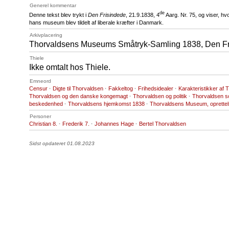
Generel kommentar
de
Denne tekst blev trykt i
Den Frisindede
, 21.9.1838, 4
Aarg. Nr. 75, og viser, hv
hans museum blev tildelt af liberale kræfter i Danmark.
Arkivplacering
Thorvaldsens Museums Småtryk-Samling 1838, Den Fr
Thiele
Ikke omtalt hos Thiele.
Emneord
Censur
·
Digte til Thorvaldsen
·
Fakkeltog
·
Frihedsidealer
·
Karakteristikker af
Thorvaldsen og den danske kongemagt
·
Thorvaldsen og politik
·
Thorvaldsen s
beskedenhed
·
Thorvaldsens hjemkomst 1838
·
Thorvaldsens Museum, oprettel
Personer
Christian 8.
·
Frederik 7.
·
Johannes Hage
·
Bertel Thorvaldsen
Sidst opdateret 01.08.2023