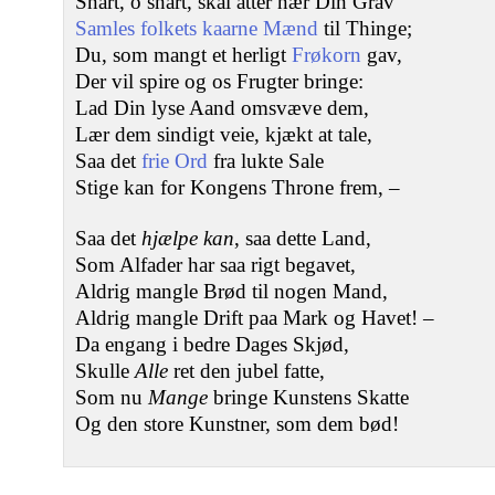
Snart, o snart, skal atter nær Din Grav
Samles folkets kaarne Mænd
til Thinge;
Du, som mangt et herligt
Frøkorn
gav,
Der vil spire og os Frugter bringe:
Lad Din lyse Aand omsvæve dem,
Lær dem sindigt veie, kjækt at tale,
Saa det
frie Ord
fra lukte Sale
Stige kan for Kongens Throne frem, ‒
Saa det
hjælpe kan
, saa dette Land,
Som Alfader har saa rigt begavet,
Aldrig mangle Brød til nogen Mand,
Aldrig mangle Drift paa Mark og Havet! ‒
Da engang i bedre Dages Skjød,
Skulle
Alle
ret den jubel fatte,
Som nu
Mange
bringe Kunstens Skatte
Og den store Kunstner, som dem bød!