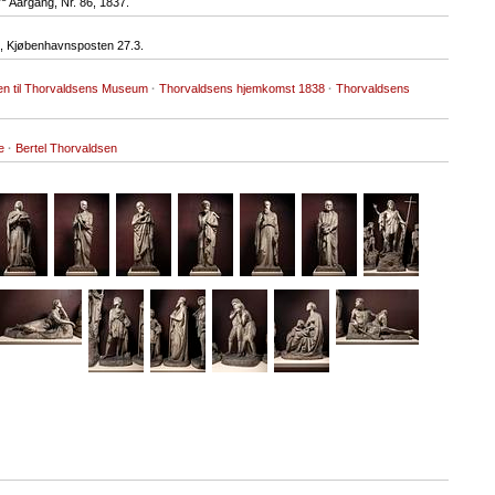
Aargang, Nr. 86, 1837.
 Kjøbenhavnsposten 27.3.
en til Thorvaldsens Museum
·
Thorvaldsens hjemkomst 1838
·
Thorvaldsens
e
·
Bertel Thorvaldsen