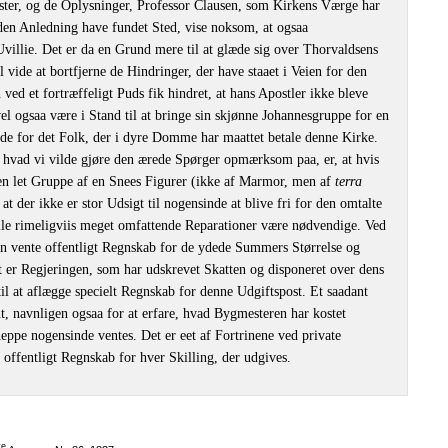
ster, og de Oplysninger, Professor Clausen, som Kirkens Værge har
en Anledning have fundet Sted, vise noksom, at ogsaa
illie. Det er da en Grund mere til at glæde sig over Thorvaldsens
 vide at bortfjerne de Hindringer, der have staaet i Veien for den
ved et fortræffeligt Puds fik hindret, at hans Apostler ikke bleve
el ogsaa være i Stand til at bringe sin skjønne Johannesgruppe for en
æde for det Folk, der i dyre Domme har maattet betale denne Kirke.
, hvad vi vilde gjøre den ærede Spørger opmærksom paa, er, at hvis
en let Gruppe af en Snees Figurer (ikke af Marmor, men af
terra
, at der ikke er stor Udsigt til nogensinde at blive fri for den omtalte
ville rimeligviis meget omfattende Reparationer være nødvendige. Ved
n vente offentligt Regnskab for de ydede Summers Størrelse og
t er Regjeringen, som har udskrevet Skatten og disponeret over dens
til at aflægge specielt Regnskab for denne Udgiftspost. Et saadant
t, navnligen ogsaa for at erfare, hvad Bygmesteren har kostet
ppe nogensinde ventes. Det er eet af Fortrinene ved private
 offentligt Regnskab for hver Skilling, der udgives.
te