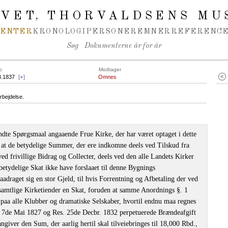
IVET
THORVALDSENS MU
,
MENTER
KRONOLOGI
PERSONER
EMNER
REFERENCE
Søg
Dokumenterne år for år
o
Modtager
3.1837
[
+
]
Omnes
rbejdelse.
ndte Spørgsmaal angaaende Frue Kirke, der har været optaget i dette
, at de betydelige Summer, der ere indkomne deels ved Tilskud fra
ed frivillige Bidrag og Collecter, deels ved den alle Landets Kirker
etydelige Skat ikke have forslaaet til denne Bygnings
aadraget sig en stor Gjeld, til hvis Forrentning og Afbetaling der ved
 samtlige Kirketiender en Skat, foruden at samme Anordnings §. 1
paa alle Klubber og dramatiske Selskaber, hvortil endnu maa regnes
. 7de Mai 1827 og Res. 25de Decbr. 1832 perpetuerede Brændeafgift
giver den Sum, der aarlig hertil skal tilveiebringes til 18,000 Rbd.,