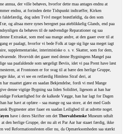
ne annua, der ville behøves, hvorfor dette maa antages endnu at
ommer endnu, at forinden dette Tidspunkt indtræffer, Kirken
em faldefærdig, dog uden Tvivl meget brøstfældig, da den som
 Træ, og altsaa mere synes beregnet paa øieblikkelig Glands, end paa
andsynligen da behøves til de nødvendige Reparationer og saa
 denne Extraskat, som med saa mange andre, at den gaaer over til at
gang er paalagt, hvorfor vi bede Folk at tage sig lige saa meget iagt
aire, supplementariske, interimistiske o. s. v. Skatter, som for dem,
 vedvarende. Hvorvidt det gaaer med denne Bygningens Mangel paa
lige saa paafaldende som sørgeligt Beviis, idet vi paa Prent have læst
esteren, at Frontonen er for svag til at bære den herlige Gruppe,
egte ikke, at vi see en retfærdig Himlens Straf deri, at
en har maattet gjøre en saadan Bekjendelse, fordi vi med Mange
t give denne vigtige Bygning saa liden Soliditet, ligesom at han har
nsidige Forkærlighed for de kalkede Vægge, han har lagt for Dagen
han har havt at opføre – saa mange og saa store, at det med Guds
ansk Bygmester atter faaer en saadan Leilighed til at udrette noget.
øyen
have i deres Skrifter om det
Thorvaldsenske
Museum udtalt
at den herlige Gruppe, der nu alt et Par Aar har staaet færdig, ikke
erken ved Reformationsfesten eller nu, da Opmærksomheden saa stærkt