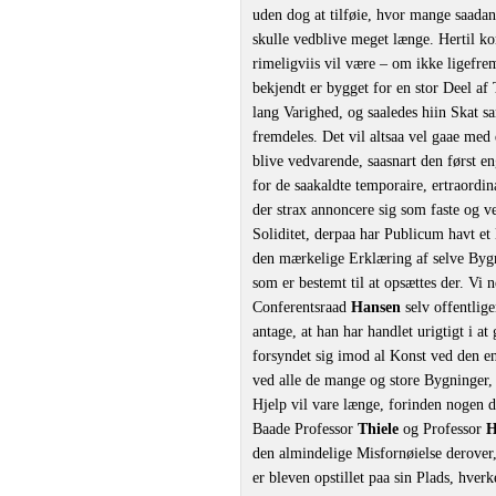
uden dog at tilføie, hvor mange saadan
skulle vedblive meget længe. Hertil k
rimeligviis vil være – om ikke ligefr
bekjendt er bygget for en stor Deel af
lang Varighed, og saaledes hiin Skat s
fremdeles. Det vil altsaa vel gaae med
blive vedvarende, saasnart den først en
for de saakaldte temporaire, ertraordin
der strax annoncere sig som faste og
Soliditet, derpaa har Publicum havt et 
den mærkelige Erklæring af selve Bygm
som er bestemt til at opsættes der. Vi n
Conferentsraad
Hansen
selv offentlig
antage, at han har handlet urigtigt i a
forsyndet sig imod al Konst ved den e
ved alle de mange og store Bygninger, 
Hjelp vil vare længe, forinden nogen d
Baade Professor
Thiele
og Professor
H
den almindelige Misfornøielse derover, 
er bleven opstillet paa sin Plads, hv