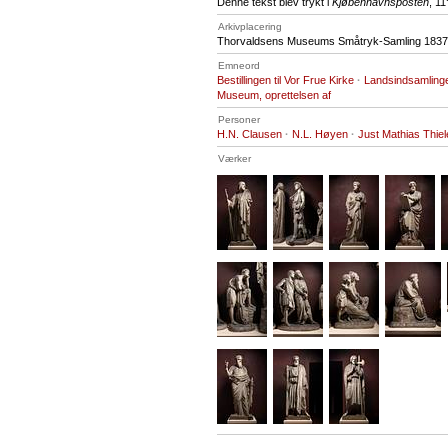
Denne tekst blev trykt i
Kjøbenhavnsposten
, 11
Arkivplacering
Thorvaldsens Museums Småtryk-Samling 1837,
Emneord
Bestillingen til Vor Frue Kirke
·
Landsindsamling
Museum, oprettelsen af
Personer
H.N. Clausen
·
N.L. Høyen
·
Just Mathias Thiel
Værker