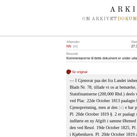
Spring navigation over
ARK
OM ARKIVET
DOKU
Afsender
Dat
NN
[
+
]
27.
Resumé
Kommentarerne til dette dokument er under uda
Se original
— I Gjensvar paa det fra Landet indse
Blads Nr. 78, tillade vi os at bemærke
Statsfinantserne (200,000 Rbd.) deels v
ved Plac. 22de October 1813 paalagte b
Gjenopreisning, men at den
[n]
e har p
Pl. 20de October 1819 §. 2 er paalagt
indførte en ny Afgift i samme Øiemed 
den ved Resol. 19de October 1825, Pl
i Kjøbenhavn. Pl. 20de October 1819 an