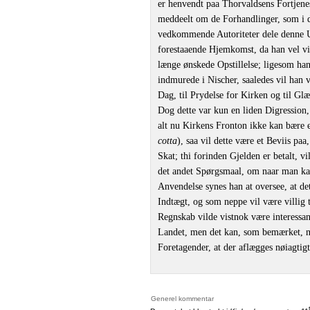
er henvendt paa Thorvaldsens Fortjene
meddeelt om de Forhandlinger, som i d
vedkommende Autoriteter dele denne Uv
forestaaende Hjemkomst, da han vel vil
længe ønskede Opstillelse; ligesom han 
indmurede i Nischer, saaledes vil han v
Dag, til Prydelse for Kirken og til Gl
Dog dette var kun en liden Digression
alt nu Kirkens Fronton ikke kan bære 
cotta
), saa vil dette være et Beviis paa
Skat; thi forinden Gjelden er betalt, 
det andet Spørgsmaal, om naar man ka
Anvendelse synes han at oversee, at de
Indtægt, og som neppe vil være villig 
Regnskab vilde vistnok være interessan
Landet, men det kan, som bemærket, ne
Foretagender, at der aflægges nøiagtigt
Generel kommentar