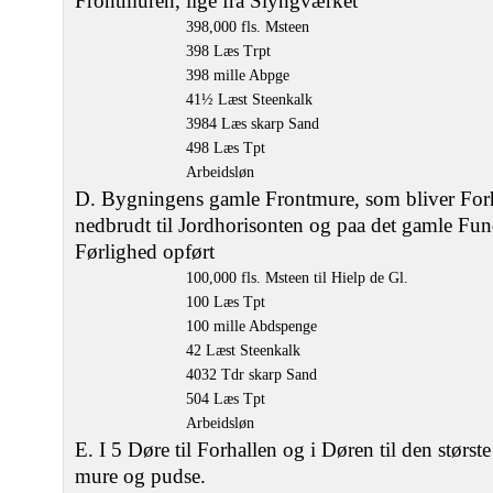
Frontmuren, lige fra Slyngværket
398,000 fls. Msteen
398 Læs Trpt
398 mille Abpge
41½ Læst Steenkalk
3984 Læs skarp Sand
498 Læs Tpt
Arbeidsløn
D. Bygningens gamle Frontmure, som bliver For
nedbrudt til Jordhorisonten og paa det gamle Fu
Førlighed opført
100,000 fls. Msteen til Hielp de Gl.
100 Læs Tpt
100 mille Abdspenge
42 Læst Steenkalk
4032 Tdr skarp Sand
504 Læs Tpt
Arbeidsløn
E. I 5 Døre til Forhallen og i Døren til den størs
mure og pudse.