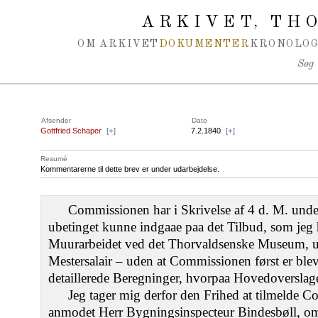
Spring navigation over
ARKIVET
THO
,
OM ARKIVET
DOKUMENTER
KRONOLOG
Søg
Afsender
Dato
Gottfried Schaper
[
+
]
7.2.1840
[
+
]
Resumé
Kommentarerne til dette brev er under udarbejdelse.
Commissionen har i Skrivelse af 4 d. M. under
ubetinget kunne indgaae paa det Tilbud, som jeg ha
Muurarbeidet ved det Thorvaldsenske Museum, u
Mestersalair – uden at Commissionen først er ble
detaillerede Beregninger, hvorpaa Hovedoverslage
Jeg tager mig derfor den Frihed at tilmelde C
anmodet Herr Bygningsinspecteur Bindesbøll, om 