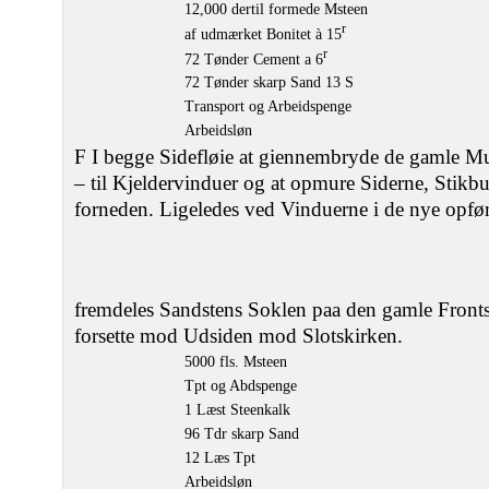
12,000 dertil formede Msteen
r
af udmærket Bonitet à 15
r
72 Tønder Cement a 6
72 Tønder skarp Sand 13 S
Transport og Arbeidspenge
Arbeidsløn
F I begge Sidefløie at giennembryde de gamle Mur
– til Kjeldervinduer og at opmure Siderne, Stik
forneden. Ligeledes ved Vinduerne i de nye opf
fremdeles Sandstens Soklen paa den gamle Fronts
forsette mod Udsiden mod Slotskirken.
5000 fls. Msteen
Tpt og Abdspenge
1 Læst Steenkalk
96 Tdr skarp Sand
12 Læs Tpt
Arbeidsløn