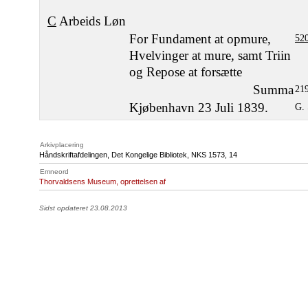
C
Arbeids Løn
For Fundament at opmure,
520
Hvelvinger at mure, samt Triin
og Repose at forsætte
Summa
21
Kjøbenhavn 23 Juli 1839.
G. 
Arkivplacering
Håndskriftafdelingen, Det Kongelige Bibliotek,
NKS 1573
, 14
Emneord
Thorvaldsens Museum, oprettelsen af
Sidst opdateret 23.08.2013