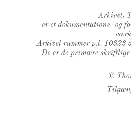
Arkivet,
er et dokumentations- og f
værk,
Arkivet rummer p.t. 10323 d
De er de primære skriftlige
©
Tho
Tilgæn