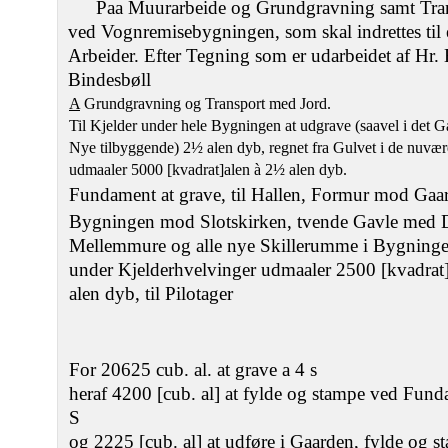
Paa Muurarbeide og Grundgravning samt Trans
ved Vognremisebygningen, som skal indrettes til
Arbeider. Efter Tegning som er udarbeidet af Hr.
Bindesbøll
A
Grundgravning og Transport med Jord.
Til Kjelder under hele Bygningen at udgrave (saavel i det G
Nye tilbyggende) 2½ alen dyb, regnet fra Gulvet i de nuvæ
udmaaler 5000 [kvadrat]alen à 2½ alen dyb.
Fundament at grave, til Hallen, Formur mod Gaa
Bygningen mod Slotskirken, tvende Gavle med 
Mellemmure og alle nye Skillerumme i Bygning
under Kjelderhvelvinger udmaaler 2500 [kvadrat]
alen dyb, til Pilotager
For 20625 cub. al. at grave a 4 s
heraf 4200 [cub. al] at fylde og stampe ved Fund
S
og 2225 [cub. al] at udføre i Gaarden, fylde og s