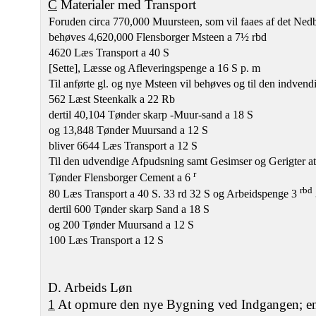
C
Materialer med Transport
Foruden circa 770,000 Muursteen, som vil faaes af det Nedb
behøves 4,620,000 Flensborger Msteen a 7½ rbd
4620 Læs Transport a 40 S
[Sette], Læsse og Afleveringspenge a 16 S p. m
Til anførte gl. og nye Msteen vil behøves og til den indven
562 Læst Steenkalk a 22 Rb
dertil 40,104 Tønder skarp -Muur-sand a 18 S
og 13,848 Tønder Muursand a 12 S
bliver 6644 Læs Transport a 12 S
Til den udvendige Afpudsning samt Gesimser og Gerigter a
r
Tønder Flensborger Cement a 6
rbd
80 Læs Transport a 40 S. 33 rd 32 S og Arbeidspenge 3
dertil 600 Tønder skarp Sand a 18 S
og 200 Tønder Muursand a 12 S
100 Læs Transport a 12 S
D. Arbeids Løn
1
At opmure den nye Bygning ved Indgangen; en