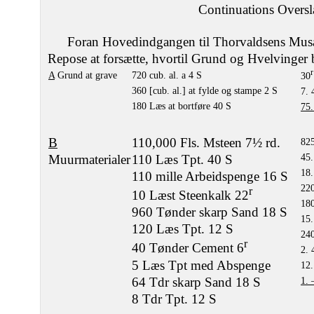
Continuations Oversl
Foran Hovedindgangen til Thorvaldsens Mus
Repose at forsætte, hvortil Grund og Hvelvinger 
r
A
Grund at grave
720 cub. al. a 4 S
30
360 [cub. al.] at fylde og stampe 2 S
7. 
180 Læs at bortføre 40 S
75.
B
110,000 Fls. Msteen 7½ rd.
825
Muurmaterialer
110 Læs Tpt. 40 S
45.
18.
110 mille Arbeidspenge 16 S
220
r
10 Læst Steenkalk 22
180
960 Tønder skarp Sand 18 S
15.
120 Læs Tpt. 12 S
240
r
40 Tønder Cement 6
2. 
5 Læs Tpt med Abspenge
12.
64 Tdr skarp Sand 18 S
1. 
8 Tdr Tpt. 12 S