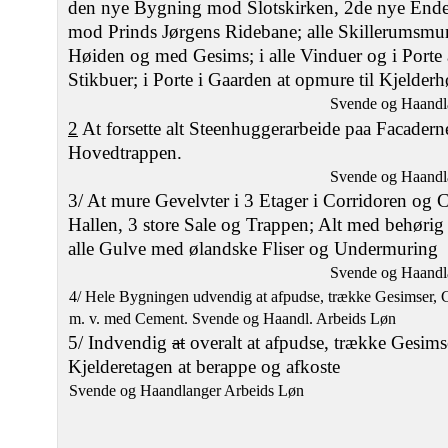
den nye Bygning mod Slotskirken, 2de nye Endeg
mod Prinds Jørgens Ridebane; alle Skillerumsmu
Høiden og med Gesims; i alle Vinduer og i Porte 
Stikbuer; i Porte i Gaarden at opmure til Kjelder
Svende og Haandl
2
At forsette alt Steenhuggerarbeide paa Facaderne
Hovedtrappen.
Svende og Haandl
3/ At mure Gevelvter i 3 Etager i Corridoren og Ca
Hallen, 3 store Sale og Trappen; Alt med behøri
alle Gulve med ølandske Fliser og Undermuring
Svende og Haandl
4/ Hele Bygningen udvendig at afpudse, trække Gesimser, 
m. v. med Cement. Svende og Haandl. Arbeids Løn
5/ Indvendig
at
overalt at afpudse, trække Gesims
Kjelderetagen at berappe og afkoste
Svende og Haandlanger Arbeids Løn