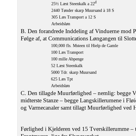
d
25½ Læst Steenkalk a 22
2440 Tønder skarp Muursand à 18 S
305 Læs Transport a 12 S
Arbeidsløn
B. Den forandrede Inddeling af Vinduerne mod P
Følge af, at Communications Løngangen til Slott
100,000 fls. Msteen til Hielp de Gamle
100 Læs Transport
100 mille Abpenge
52 Læst Steenkalk
5000 Tdr. skarp Muursand
625 Læs Tpt
Arbeidsløn
C. Den tillagde Muurførlighed – nemlig: begge 
midterste Stanze – begge Langskillerumene i Fløi
og Varmecanaler samt tillagt Muurførlighed ved H
Førlighed i Kjelderen ved 15 Tverskillerumme – ti