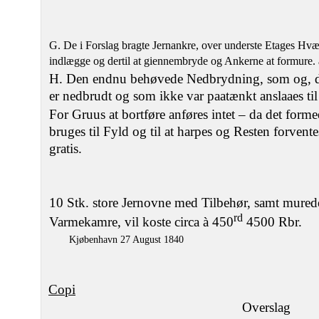
G. De i Forslag bragte Jernankre, over underste Etages Hvæ
indlægge og dertil at giennembryde og Ankerne at formure. a
H. Den endnu behøvede Nedbrydning, som og, de
er nedbrudt og som ikke var paatænkt anslaaes til
For Gruus at bortføre anføres intet – da det forme
bruges til Fyld og til at harpes og Resten forvente
gratis.
10 Stk. store Jernovne med Tilbehør, samt mured
rd
Varmekamre, vil koste circa à 450
4500 Rbr.
Kjøbenhavn 27 August 1840
Copi
Overslag