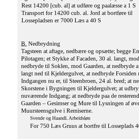
Rest 14200 [cub. al] at udføre og paalæsse a 1 S
Transport for 14200 cub. al. Jord at bortføre til
Lossepladsen er 7000 Læs a 40 S
B.
Nedbrydning
Tagsteen at aftage, nedbære og opsætte; begge En
Pilotagen; et Stykke af Facaden, 30 al. langt, mo
nedbryde til Soklen, mod Gaarden, at nedbryde af
langt ned til Kjeldergulvet, at nedbryde Forside
Indgangen nu er, til Steenbroen, 24 al. bred; at 
Skorstene i Bygningen til Kjeldergulvet; at udbr
nuværende Indgang; at nedbryde paa de restere
Gaarden – Gesimser og Mure til Lysningen af øv
Muursteensgulve i Remiserne.
Svende og Haandl. Arbeidsløn
For 750 Læs Gruus at bortfre til Losseplads 4