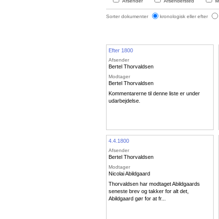
Afsender
Afsendersted
M
Sorter dokumenter
kronologisk eller efter
Efter 1800
Afsender
Bertel Thorvaldsen
Modtager
Bertel Thorvaldsen
Kommentarerne til denne liste er under
udarbejdelse.
4.4.1800
Afsender
Bertel Thorvaldsen
Modtager
Nicolai Abildgaard
Thorvaldsen har modtaget Abildgaards
seneste brev og takker for alt det,
Abildgaard gør for at fr...