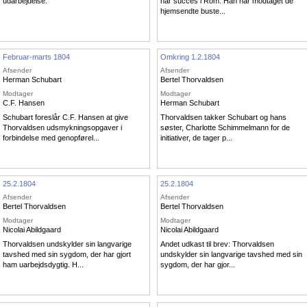
udarbejdelse.
har succes i Rom. Han har modtaget de
hjemsendte buste...
Februar-marts 1804
Omkring 1.2.1804
Afsender
Afsender
Herman Schubart
Bertel Thorvaldsen
Modtager
Modtager
C.F. Hansen
Herman Schubart
Schubart foreslår C.F. Hansen at give
Thorvaldsen takker Schubart og hans
Thorvaldsen udsmykningsopgaver i
søster, Charlotte Schimmelmann for de
forbindelse med genopførel...
initiativer, de tager p...
25.2.1804
25.2.1804
Afsender
Afsender
Bertel Thorvaldsen
Bertel Thorvaldsen
Modtager
Modtager
Nicolai Abildgaard
Nicolai Abildgaard
Thorvaldsen undskylder sin langvarige
Andet udkast til brev: Thorvaldsen
tavshed med sin sygdom, der har gjort
undskylder sin langvarige tavshed med sin
ham uarbejdsdygtig. H...
sygdom, der har gjor...