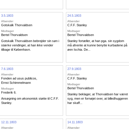
3.5.1803
24.5.1803
Afsender
Afsender
Gotskalk Thorvaldsen
C.F.F. Stanley
Modtager
Modtager
Bertel Thorvaldsen
Bertel Thorvaldsen
Gotskalk Thorvaldsen bebrejder sin søn i
Stanley fortæller, at han pga. sin sygdom
stærke vendinger, at han ikke vender
må afvente at kunne benytte kurbadene på
tilbage til København.
øen Ischia. De...
7.6.1803
27.9.1803
Afsender
Afsender
Fonden ad usus publicos
,
C.F.F. Stanley
Ernst Schimmelmann
Modtager
Bertel Thorvaldsen
Modtager
Frederik 6.
Stanley beklager, at Thorvaldsen har været
Ansøgning om økonomisk støtte til C.F.F.
syg, men er fornøjet over, at billedhuggeren
Stanley.
har skaff...
12.11.1803
14.11.1803
Afsender
Afsender