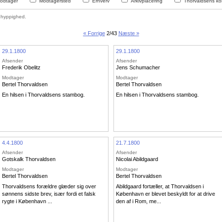
odtager
Modtagersted
Erhverv
Arkivplacering
Thorvaldsens kon
hyppighed.
« Forrige
2/43
Næste »
29.1.1800
29.1.1800
Afsender
Afsender
Frederik Obelitz
Jens Schumacher
Modtager
Modtager
Bertel Thorvaldsen
Bertel Thorvaldsen
En hilsen i Thorvaldsens stambog.
En hilsen i Thorvaldsens stambog.
4.4.1800
21.7.1800
Afsender
Afsender
Gotskalk Thorvaldsen
Nicolai Abildgaard
Modtager
Modtager
Bertel Thorvaldsen
Bertel Thorvaldsen
Thorvaldsens forældre glæder sig over
Abildgaard fortæller, at Thorvaldsen i
sønnens sidste brev, især fordi et falsk
København er blevet beskyldt for at drive
rygte i København ...
den af i Rom, me...