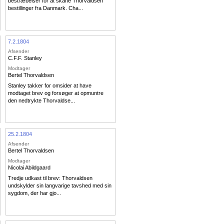
bestræbelser for at skaffe Thorvaldsen
bestillinger fra Danmark. Cha...
7.2.1804
Afsender
C.F.F. Stanley
Modtager
Bertel Thorvaldsen
Stanley takker for omsider at have
modtaget brev og forsøger at opmuntre
den nedtrykte Thorvaldse...
25.2.1804
Afsender
Bertel Thorvaldsen
Modtager
Nicolai Abildgaard
Tredje udkast til brev: Thorvaldsen
undskylder sin langvarige tavshed med sin
sygdom, der har gjo...