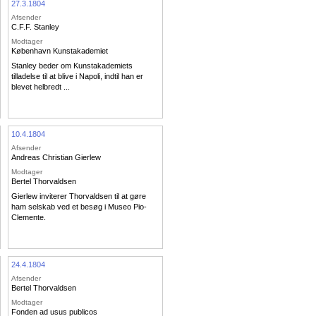
27.3.1804
Afsender
C.F.F. Stanley
Modtager
København Kunstakademiet
Stanley beder om Kunstakademiets
tilladelse til at blive i Napoli, indtil han er
blevet helbredt ...
10.4.1804
Afsender
Andreas Christian Gierlew
Modtager
Bertel Thorvaldsen
Gierlew inviterer Thorvaldsen til at gøre
ham selskab ved et besøg i Museo Pio-
Clemente.
24.4.1804
Afsender
Bertel Thorvaldsen
Modtager
Fonden ad usus publicos