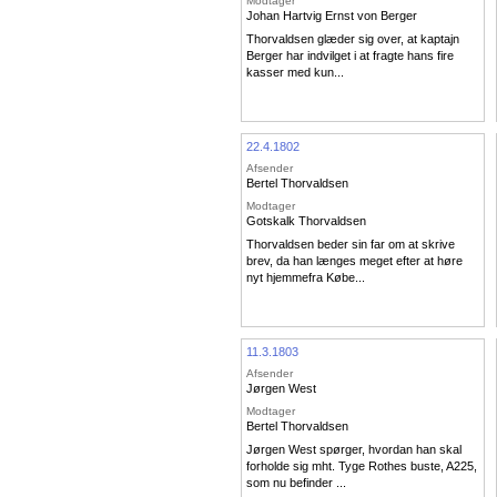
Modtager
Johan Hartvig Ernst von Berger
Thorvaldsen glæder sig over, at kaptajn
Berger har indvilget i at fragte hans fire
kasser med kun...
22.4.1802
Afsender
Bertel Thorvaldsen
Modtager
Gotskalk Thorvaldsen
Thorvaldsen beder sin far om at skrive
brev, da han længes meget efter at høre
nyt hjemmefra Købe...
11.3.1803
Afsender
Jørgen West
Modtager
Bertel Thorvaldsen
Jørgen West spørger, hvordan han skal
forholde sig mht. Tyge Rothes buste, A225,
som nu befinder ...