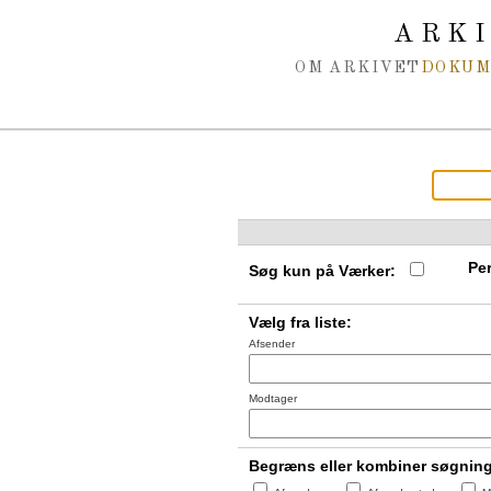
Spring navigation over
ARK
OM ARKIVET
DOKU
Per
Søg kun på Værker:
Vælg fra liste:
Afsender
Modtager
Begræns eller kombiner søgnin