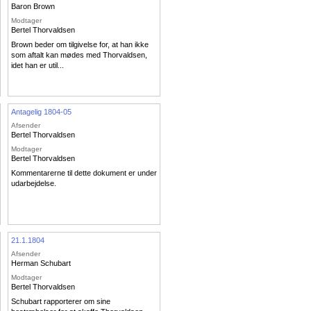
Baron Brown
Modtager
Bertel Thorvaldsen
Brown beder om tilgivelse for, at han ikke
som aftalt kan mødes med Thorvaldsen,
idet han er util...
Antagelig 1804-05
Afsender
Bertel Thorvaldsen
Modtager
Bertel Thorvaldsen
Kommentarerne til dette dokument er under
udarbejdelse.
21.1.1804
Afsender
Herman Schubart
Modtager
Bertel Thorvaldsen
Schubart rapporterer om sine