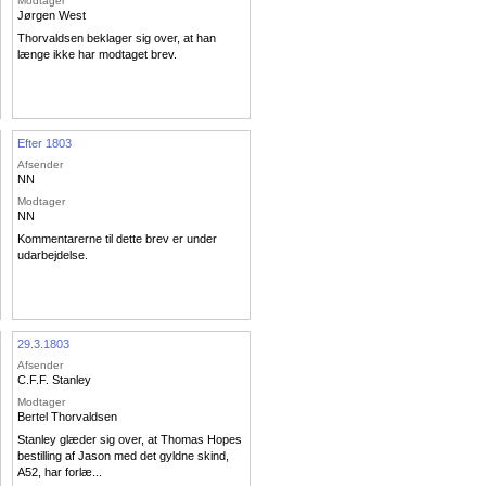
Modtager
Jørgen West
Thorvaldsen beklager sig over, at han
længe ikke har modtaget brev.
Efter 1803
Afsender
NN
Modtager
NN
Kommentarerne til dette brev er under
udarbejdelse.
29.3.1803
Afsender
C.F.F. Stanley
Modtager
Bertel Thorvaldsen
Stanley glæder sig over, at Thomas Hopes
bestilling af Jason med det gyldne skind,
A52, har forlæ...