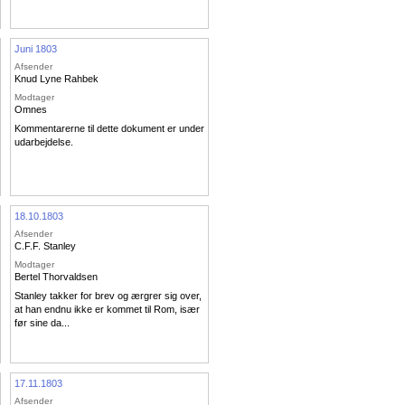
Juni 1803
Afsender
Knud Lyne Rahbek
Modtager
Omnes
Kommentarerne til dette dokument er under
udarbejdelse.
18.10.1803
Afsender
C.F.F. Stanley
Modtager
Bertel Thorvaldsen
Stanley takker for brev og ærgrer sig over,
at han endnu ikke er kommet til Rom, især
før sine da...
17.11.1803
Afsender