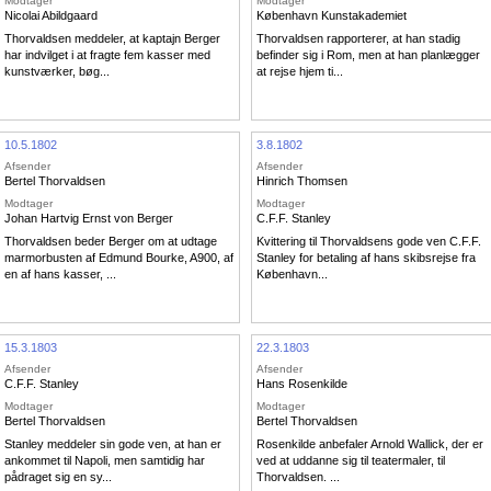
Modtager
Modtager
Nicolai Abildgaard
København Kunstakademiet
Thorvaldsen meddeler, at kaptajn Berger
Thorvaldsen rapporterer, at han stadig
har indvilget i at fragte fem kasser med
befinder sig i Rom, men at han planlægger
kunstværker, bøg...
at rejse hjem ti...
10.5.1802
3.8.1802
Afsender
Afsender
Bertel Thorvaldsen
Hinrich Thomsen
Modtager
Modtager
Johan Hartvig Ernst von Berger
C.F.F. Stanley
Thorvaldsen beder Berger om at udtage
Kvittering til Thorvaldsens gode ven C.F.F.
marmorbusten af Edmund Bourke, A900, af
Stanley for betaling af hans skibsrejse fra
en af hans kasser, ...
København...
15.3.1803
22.3.1803
Afsender
Afsender
C.F.F. Stanley
Hans Rosenkilde
Modtager
Modtager
Bertel Thorvaldsen
Bertel Thorvaldsen
Stanley meddeler sin gode ven, at han er
Rosenkilde anbefaler Arnold Wallick, der er
ankommet til Napoli, men samtidig har
ved at uddanne sig til teatermaler, til
pådraget sig en sy...
Thorvaldsen. ...