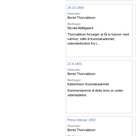
24.10.1800
Afsender
Bertel Thorvaldsen
Modtager
Nicolai Abildgaard
Thorvaldsen forsøger at få to kasser med
værker, stilet til Kunstakademiet,
viderebefordret fra L...
22.4.1801
Afsender
Bertel Thorvaldsen
Modtager
København Kunstakademiet
Kommentarerne til dette brev er under
udarbejdelse.
Primo februar 1802
Afsender
Bertel Thorvaldsen