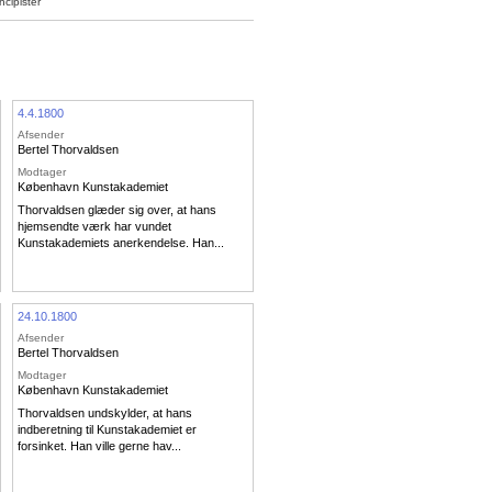
cipister
4.4.1800
Afsender
Bertel Thorvaldsen
Modtager
København Kunstakademiet
Thorvaldsen glæder sig over, at hans
hjemsendte værk har vundet
Kunstakademiets anerkendelse. Han...
24.10.1800
Afsender
Bertel Thorvaldsen
Modtager
København Kunstakademiet
Thorvaldsen undskylder, at hans
indberetning til Kunstakademiet er
forsinket. Han ville gerne hav...