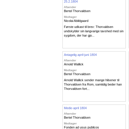
25.2.1804
Afsender
Bertel Thorvaldsen
Modtager
Nicolai Abildgaard
Første udkast til brev: Thorvaldsen
undskylder sin langvarige tavshed med sin
sygdom, der har gjo...
Antagelig april-juni 1804
Afsender
Arnold Wallick
Modtager
Bertel Thorvaldsen
Arnold Wallick sender mange hilsener til
Thorvaldsen fra Rom, samtidig beder han
Thorvaldsen fort...
Medio april 1804
Afsender
Bertel Thorvaldsen
Modtager
Fonden ad usus publicos