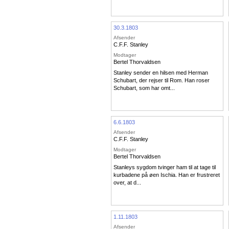
30.3.1803
Afsender
C.F.F. Stanley
Modtager
Bertel Thorvaldsen
Stanley sender en hilsen med Herman
Schubart, der rejser til Rom. Han roser
Schubart, som har omt...
6.6.1803
Afsender
C.F.F. Stanley
Modtager
Bertel Thorvaldsen
Stanleys sygdom tvinger ham til at tage til
kurbadene på øen Ischia. Han er frustreret
over, at d...
1.11.1803
Afsender