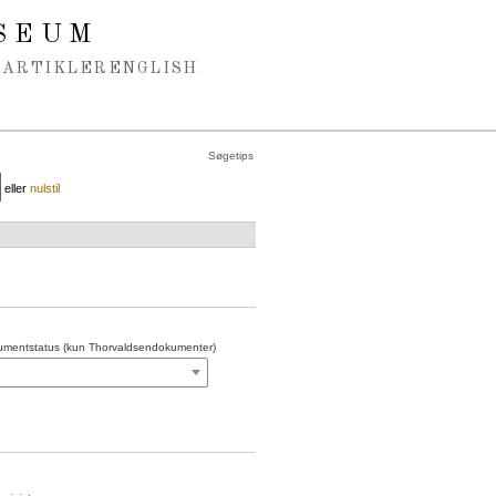
SEUM
ARTIKLER
ENGLISH
Søgetips
eller
nulstil
mentstatus (kun Thorvaldsendokumenter)