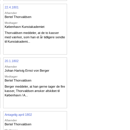
22.4.1801
Afsender
Bertel Thorvaldsen
Modtager
København Kunstakademiet
Thorvaldsen meddeler, at de to kasser
med værker, som han et år tidligere sendte
til Kunstakademi...
20.1.1802
Afsender
Johan Hartvig Ernst von Berger
Modtager
Bertel Thorvaldsen
Berger meddeler, at han gerne tager de fire
kasser, Thorvaldsen ønsker afskibet til
København / A...
Antagelig april 1802
Afsender
Bertel Thorvaldsen