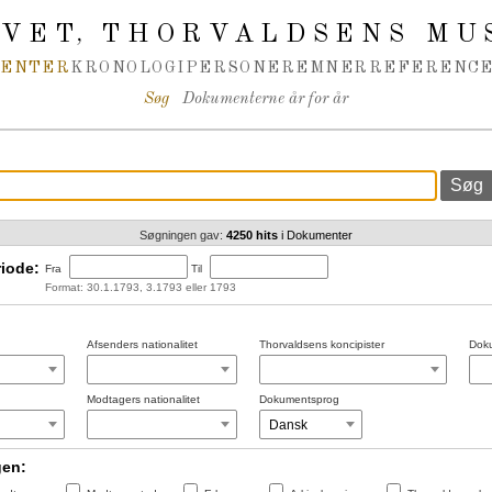
IVET
THORVALDSENS MU
,
MENTER
KRONOLOGI
PERSONER
EMNER
REFERENCE
Søg
Dokumenterne år for år
Søgningen gav:
4250 hits
i Dokumenter
iode:
Fra
Til
Format: 30.1.1793, 3.1793 eller 1793
Afsenders nationalitet
Thorvaldsens koncipister
Doku
Modtagers nationalitet
Dokumentsprog
gen: