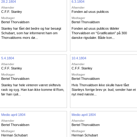
28.2.1804
6.3.1804
Afsender
Afsender
C.F.F. Stanley
Fonden ad usus publicos
Modtager
Modtager
Bertel Thorvaldsen
Bertel Thorvaldsen
Stanley har fået det bedre og har besøgt
Fonden ad usus publicos tildeler
Schubart, som har informeret ham om
Thorvaldsen en “Gratification” på 300
Thorvaldsens mors dø...
danske rigsdaler. Både kon...
5.4.1804
10.4.1804
Afsender
Afsender
C.F.F. Stanley
C.F.F. Stanley
Modtager
Modtager
Bertel Thorvaldsen
Bertel Thorvaldsen
Stanley har hele vinteren været skiftevis
Hvis Thorvaldsen ikke skulle have fået
rask og syg. Han kan ikke komme til Rom,
Stanleys forrige brev pr. bud, sender han et
før han i juli...
nyt med næste...
Medio april 1804
Medio april 1804
Afsender
Afsender
Bertel Thorvaldsen
Bertel Thorvaldsen
Modtager
Modtager
Herman Schubart
Herman Schubart