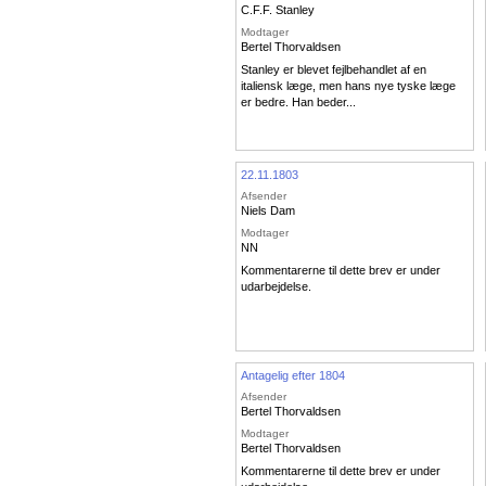
C.F.F. Stanley
Modtager
Bertel Thorvaldsen
Stanley er blevet fejlbehandlet af en
italiensk læge, men hans nye tyske læge
er bedre. Han beder...
22.11.1803
Afsender
Niels Dam
Modtager
NN
Kommentarerne til dette brev er under
udarbejdelse.
Antagelig efter 1804
Afsender
Bertel Thorvaldsen
Modtager
Bertel Thorvaldsen
Kommentarerne til dette brev er under