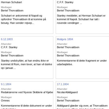
Herman Schubart
C.F.F. Stanley
Modtager
Modtager
Bertel Thorvaldsen
Bertel Thorvaldsen
Schubart er ankommet til Napoli og
Stanley meddeler, at Herman Schubart er
opfordrer Thorvaldsen til at komme på
kommet til Napoli. Schubart har talt i
besøg. Han sender rejsep...
rosende vendinger ...
6.12.1803
Muligvis 1804
Afsender
Afsender
C.F.F. Stanley
Bertel Thorvaldsen
Modtager
Modtager
Bertel Thorvaldsen
Bertel Thorvaldsen
Stanley undskylder, at han endnu ikke er
Kommentarerne til dette fragment er under
kommet til Rom, men lover, at han vil dukke
udarbejdelse.
op i januar....
9.1.1804
17.1.1804
Afsender
Afsender
Redaktørerne ved Nyeste Skilderie af Kjøbenhavn
Nicolai Abildgaard
Modtager
Modtager
Omnes
Bertel Thorvaldsen
Kommentarerne til dette dokument er under
Abildgaard glæder sig over, at Thorvaldsen