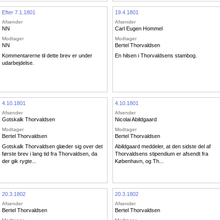
Efter 7.1.1801
19.4.1801
Afsender
Afsender
NN
Carl Eugen Hommel
Modtager
Modtager
NN
Bertel Thorvaldsen
Kommentarerne til dette brev er under
En hilsen i Thorvaldsens stambog.
udarbejdelse.
4.10.1801
4.10.1801
Afsender
Afsender
Gotskalk Thorvaldsen
Nicolai Abildgaard
Modtager
Modtager
Bertel Thorvaldsen
Bertel Thorvaldsen
Gotskalk Thorvaldsen glæder sig over det
Abildgaard meddeler, at den sidste del af
første brev i lang tid fra Thorvaldsen, da
Thorvaldsens stipendium er afsendt fra
der gik rygte...
København, og Th...
20.3.1802
20.3.1802
Afsender
Afsender
Bertel Thorvaldsen
Bertel Thorvaldsen