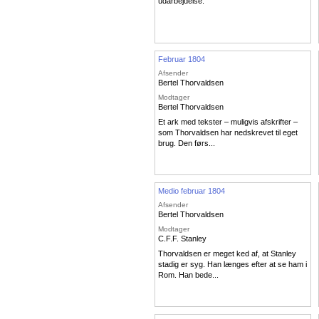
udarbejdelse.
Februar 1804
Afsender
Bertel Thorvaldsen
Modtager
Bertel Thorvaldsen
Et ark med tekster – muligvis afskrifter –
som Thorvaldsen har nedskrevet til eget
brug. Den førs...
Medio februar 1804
Afsender
Bertel Thorvaldsen
Modtager
C.F.F. Stanley
Thorvaldsen er meget ked af, at Stanley
stadig er syg. Han længes efter at se ham i
Rom. Han bede...