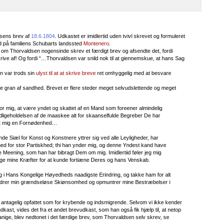
nsens brev af
18.6.1804
. Udkastet er imidlertid uden tvivl skrevet og formuleret
 på familiens Schubarts landssted
Montenero
.
d, om Thorvaldsen nogensinde skrev et færdigt brev og afsendte det, fordi
krive af! Og fordi “…Thorvaldsen var snild nok til at giennemskue, at hans Sag
n var trods sin
ulyst til at at skrive breve
ret omhyggelig med at besvare
le gran af sandhed. Brevet er flere steder meget selvudslettende og meget
for mig, at være yndet og skattet af en Mand som foreener almindelig
ligeholdelsen af de maaskee alt for skaanselfulde Begreber De har
evet mig en Fornødenhed…
nde Siæl for Konst og Konstnere yttrer sig ved alle Leyligheder, har
 for stor Partiskhed; thi han ynder mig, og denne Yndest kand have
 Meening, som han har bibragt Dem om mig. Imidlertiid føler jeg mig
nge mine Kræfter for at kunde fortiæne Deres og hans Venskab.
 i Hans Kongelige Høyedheds naadigste Erindring, og takke ham for alt
rdrer min grændseløse Skiønsomhed og opmuntrer mine Bestræbelser i
antagelig opfattet som for krybende og indsmigrende. Selvom vi ikke kender
dkast, vides det fra et andet brevudkast, som han også fik hjælp til, at netop
danige, blev nedtonet i det færdige brev, som Thorvaldsen selv skrev, se