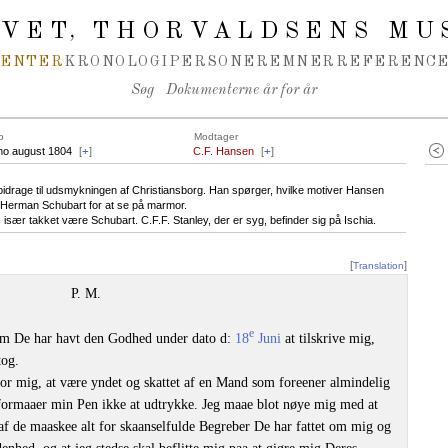
IVET
THORVALDSENS MU
,
MENTER
KRONOLOGI
PERSONER
EMNER
REFERENCE
Søg
Dokumenterne år for år
o
Modtager
mo august 1804
[
+
]
C.F. Hansen
[
+
]
t bidrage til udsmykningen af Christiansborg. Han spørger, hvilke motiver Hansen
d Herman Schubart for at se på marmor.
 især takket være Schubart. C.F.F. Stanley, der er syg, befinder sig på Ischia.
[
]
Translation
P. M.
e
om De har havt den Godhed under dato d:
18
Juni
at tilskrive mig,
tog.
for mig, at være yndet og skattet af en Mand som foreener almindelig
 formaaer min Pen ikke at udtrykke. Jeg maae blot nøye mig med at
af de maaskee alt for skaanselfulde Begreber De har fattet om mig og