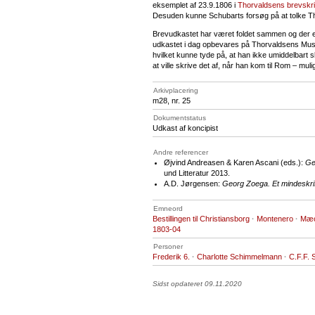
eksemplet af 23.9.1806 i
Thorvaldsens brevskr
Desuden kunne Schubarts forsøg på at tolke Th
Brevudkastet har været foldet sammen og der er 
udkastet i dag opbevares på Thorvaldsens Muse
hvilket kunne tyde på, at han ikke umiddelbart 
at ville skrive det af, når han kom til Rom – mu
Arkivplacering
m28, nr. 25
Dokumentstatus
Udkast af koncipist
Andre referencer
Øjvind Andreasen & Karen Ascani (eds.):
Ge
und Litteratur 2013.
A.D. Jørgensen:
Georg Zoega. Et mindeskrif
Emneord
Bestillingen til Christiansborg
·
Montenero
·
Mæc
1803-04
Personer
Frederik 6.
·
Charlotte Schimmelmann
·
C.F.F. 
Sidst opdateret 09.11.2020