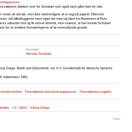
ivningsproces
.
orvaldsens følelser over for Schubart selv også have gået ham for nær.
rester af rød lak, men ikke nødvendigvis af et segl på papiret. Eftersom
um, må billedhuggeren have taget det med sig hjem fra Montenero til Rom,
skrev udkastet rent og fik brevet afsendt, men snarere, at han lovede Schubart
ligvis for at revidere formuleringerne af de ovenstående grunde.
Koncipist
Herman Schubart
org Zoëga. Briefe und Dokumente
, vol. II-V, Gesellschaft für dänische Sprache
t
, København 1881.
envirksomhed
·
Thorvaldsens brevskrivningsproces
·
Thorvaldsens sygdom
Stanley
·
J.C. Ulrich
·
Georg Zoëga
Print