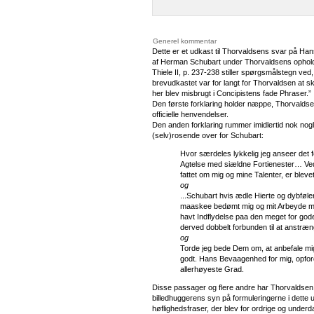
Generel kommentar
Dette er et udkast til Thorvaldsens svar på Ha
af Herman Schubart under Thorvaldsens ophold
Thiele II, p. 237-238 stiller spørgsmålstegn ve
brevudkastet var for langt for Thorvaldsen at s
her blev misbrugt i Concipistens fade Phraser.”
Den første forklaring holder næppe, Thorvaldse
officielle henvendelser.
Den anden forklaring rummer imidlertid nok nog
(selv)rosende over for Schubart:
Hvor særdeles lykkelig jeg anseer det 
Agtelse med siældne Fortienester… Ved
fattet om mig og mine Talenter, er bl
og
...Schubart hvis ædle Hierte og dybføle
maaskee bedømt mig og mit Arbeyde med
havt Indflydelse paa den meget for gode
derved dobbelt forbunden til at anstræ
og
Torde jeg bede Dem om, at anbefale mig
godt. Hans Bevaagenhed for mig, opfo
allerhøyeste Grad.
Disse passager og flere andre har Thorvaldsen 
billedhuggerens syn på formuleringerne i dette u
høflighedsfraser, der blev for ordrige og under