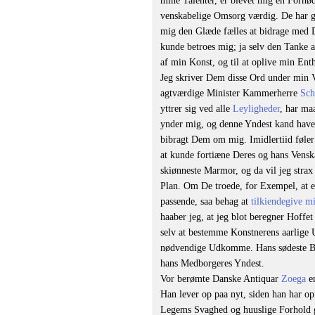
mine Talenter, er blevet mig en Fornød
venskabelige Omsorg værdig. De har g
mig den Glæde fælles at bidrage med 
kunde betroes mig; ja selv den Tanke a
af min Konst, og til at oplive min En
Jeg skriver Dem disse Ord under min 
agtværdige Minister Kammerherre
Sch
yttrer sig ved alle
Leyligheder
, har ma
ynder mig, og denne Yndest kand have
bibragt Dem om mig. Imidlertiid føler
at kunde fortiæne Deres og hans Vensk
skiønneste Marmor, og da vil jeg stra
Plan. Om De troede, for Exempel, at 
passende, saa behag at
tilkiendegive m
haaber jeg, at jeg blot beregner Hoffe
selv at bestemme Konstnerens aarlige 
nødvendige Udkomme. Hans sødeste Belø
hans Medborgeres Yndest.
Vor berømte Danske Antiquar
Zoega
er
Han lever op paa nyt, siden han har o
Legems Svaghed og huuslige Forhold gi