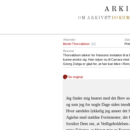
Spring navigation over
ARK
OM ARKIVET
DOKU
Afsender
Dat
Bertel Thorvaldsen
[
+
]
Pri
Resumé
Thorvaldsen takker for Hansens invitation til a
kunne ønske sig. Han rejser nu til Carrara me
Georg Zoëga er glad for, at han kan blive i Rom,
Se original
Jeg finder mig beæret med det Brev s
og som jeg for nogle Dage siden imod
Hvor særdeles lykkelig jeg anseer det 
Agtelse med siældne Fortienester; det
forsikre Dem om, at Vedligeholdelsen 