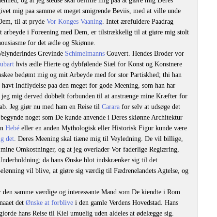
enhed, og at jeg stedse skal beflitte mig paa at giøre mig Deres
ivet mig paa samme et meget smigrende Beviis, med at ville unde
Dem, til at pryde
Vor Konges Vaaning
. Intet ærefuldere Paadrag
t arbeyde i Foreening med Dem, er tilstrækkelig til at giøre mig stolt
thousiasme for det ædle og Skiønne.
Velynderindes Grevinde
Schimelmanns
Couvert. Hendes Broder vor
ubart
hvis ædle Hierte og dybfølende Siæl for Konst og Konstnere
askee bedømt mig og mit Arbeyde med for stor Partiskhed; thi han
 havt Indflydelse paa den meget for gode Meening, som han har
 jeg mig derved dobbelt forbunden til at anstrænge mine Kræfter for
ab. Jeg giør nu med ham en Reise til
Carara
for selv at udsøge det
x begynde noget som De kunde anvende i Deres skiønne Architektur
en
Hebé
eller en anden Mythologisk eller Historisk Figur kunde være
ig det
. Deres Meening skal tiæne mig til Veyledning. De vil billige,
t mine Omkostninger, og at jeg overlader Vor faderlige Regiæring,
Underholdning; da hans Ønske blot indskrænker sig til det
nning vil blive, at giøre sig værdig til Fædrenelandets Agtelse, og
 den samme værdige og interessante Mand som De kiendte i Rom.
pnaaet det
Ønske at forblive
i den gamle Verdens Hovedstad. Hans
orde hans Reise til Kiel umuelig uden aldeles at ødelægge sig.