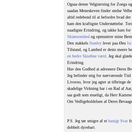
Ogsaa denne Velgiærning for Zoega og
saadan Meneskeven finder stedse Velbeh
altid redebond til at befordre hvad der
ham den kraftigste Understøttelse. T
naadigste Erindring, og takke ham for
Skiønsomhed
og opmuntrer mine Bestræ
Den stakkels
Stanley
lever paa Øen
Isc
Tilstand, og Lamhed er desto meere bek
en bedre Skiæbne værd
. Jeg skal glæ
Erindring.
Hav den Godhed at adressere Deres B
Jeg befinder mig for nærværende Tii
Livorno, hvor jeg agter at tilbringe
skadelige Virkning har i en Rad af Aa
saa godt som mueligt, da Herr Kammerh
Om Vedligeholdelsen af Deres Bevaag
P.S. Jeg tør smigre af et
hastigt Svar
fo
dobbelt dyrebart.