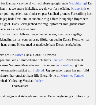
 for Danmark skylde vi vor Schubarts godgiørende
Medvirkning
! En
ag i, at see andre lykkelige; tog da vor fortræffelige
Kronprinds
er
 er godt, og ædelt, saa finder en paa Sandhed grundet Forestilling hos
orde jeg bede Dem om, at anbefale mig i Hans Kongelige Høyedheds
 alt godt. Hans Bevaagenhed for mig, opfordrer min grændseløse
belser i allerhøyeste Grad.
hia
hvor hans Helbreed nogenlunde bedres; men hans sygelige
lagelig, da han som en brav, flittig, og duelig Dansk Konstner, var
de hans ømme Hierte med at meddeele ham Deres venskabelige
reve hos Hr
Ulrich
Dansk Consul i Livorno.
d paa min Vens Kammerherre Schubarts
Landsted
i Nærheden af
 de varme Sommer Maaneder som i Rom ere
uudstaaelige
, og hvis
r, overmaade svækket mit
Helbred
. Jeg anvender ogsaa her min Tiid
erren har omskabt hans lille Bierg Hytte til
Musernes Tempel
.
enhed, Yndest og Venskab,
beder
Thorwaldsen
r at begynde et Arbeyde som under Deres Veyledning vil blive mig