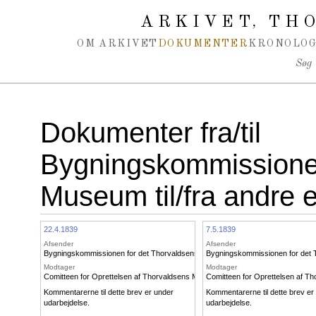
Spring navigation over
ARKIVET
THO
,
OM ARKIVET
DOKUMENTER
KRONOLOG
Søg
Dokumenter fra/til
Bygningskommissionen
Museum til/fra andre 
22.4.1839
7.5.1839
Afsender
Afsender
Bygningskommissionen for det Thorvaldsenske Museum
Bygningskommissionen for det
Modtager
Modtager
Comitteen for Oprettelsen af Thorvaldsens Museum
Comitteen for Oprettelsen af 
Kommentarerne til dette brev er under
Kommentarerne til dette brev er
udarbejdelse.
udarbejdelse.