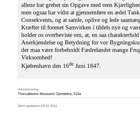
allene har grebet sin Opgave med reen Kjærlighe
men ogsaa har vidst at gjennemføre en ædel Tan
Consekvents, og at samle, oplive og lede saamang
Kræfter til forenet Samvirken i tildels nye og van
holder os overbeviste om, at, en saa charakterfuld
Anerkjendelse og Betydning for vor Bygningskuns
der maa være forbeholdt Fædrelandet mange Frugt
Virksomhed!
de
Kjøbenhavn den 16
Juni 1847.
Arkivplacering
Thorvaldsens Museums Oprettelse, 310a
Sidst opdateret 28.11.2011