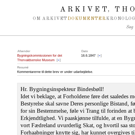
Spring navigation over
ARKIVET
THO
,
OM ARKIVET
DOKUMENTER
KRONOLOG
Søg
Afsender
Dato
Bygningskommissionen for det
16.6.1847
[
+
]
Thorvaldsenske Museum
[
+
]
Resumé
Kommentarerne til dette brev er under udarbejdelse.
Hr. Bygningsinspekteur Bindesbøll!
Idet vi beklage, at Forholdene føre det saaledes 
Bestyrelse skal savne Deres personlige Bistand,
for sin Bestemmelse, føle vi Trang til forinden 
Erkjendtlighed. Vi paaskjønne tilfulde, at en Bygn
vort Fædreland uvurderlig Skat, og hvortil saa sto
Forhaabninger knytte sig, har kunnet overgives t