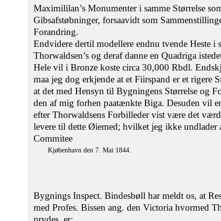
Maximililan’s Monumenter i samme Størrelse so
Gibsafstøbninger, forsaavidt som Sammenstillinge
Forandring.
Endvidere dertil modellere endnu tvende Heste 
Thorwaldsen’s og deraf danne en Quadriga istede
Hele vil i Bronze koste circa 30,000 Rbdl. Endskj
maa jeg dog erkjende at et Fiirspand er et riger
at det med Hensyn til Bygningens Størrelse og Fo
den af mig forhen paatænkte Biga. Desuden vil e
efter Thorwaldsens Forbilleder vist være det værd
levere til dette Øiemed; hvilket jeg ikke undlader 
Commitee
Kjøbenhavn den 7. Mai 1844.
Bygnings Inspect. Bindesbøll har meldt os, at Res
med Profes. Bissen ang. den Victoria hvormed 
prydes, er: