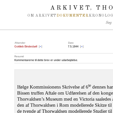
Spring navigation over
ARKIVET
THO
,
OM ARKIVET
DOKUMENTER
KRONOLOG
Søg
Afsender
Dato
Gottlieb Bindesbøll
[
+
]
7.5.1844
[
+
]
Resumé
Kommentarerne til dette brev er under udarbejdelse.
te
Ifølge Kommissionens Skrivelse af 6
dennes har
Bissen truffen Aftale om Udførelsen af den konge
Thorvaldsen’s Museum med en Victoria saaledes a
den af Thorwaldsen i Rom modellerede Skitze til e
de tvende af Thorwaldsen modellerede Studier ti