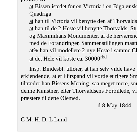
at
Bissen istedet for en Victoria i en Biga ønsk
Quadriga
at
han til Victoria vil benytte den af Thorvald
at
han til de 2 Heste vil benytte Thorvalds. St
og Maximilians Monumenter, af de herværende
med de Forandringer, Sammenstillingen maat
at% han vil modellere 2 nye Heste i samme C
rbd
at
det Hele vil koste ca. 30000
Insp. Bindesbl. tilføier, at han selv vilde hav
erkiendende, at et Fiirspand vil vorde et rigere 
tiltræder han Bissens Mening, saa meget mere, so
denne Kunstner, efter Thorvaldsens Forbillede, vi
præstere til dette Øiemed.
d 8 May 1844
C M. H. D. L Lund