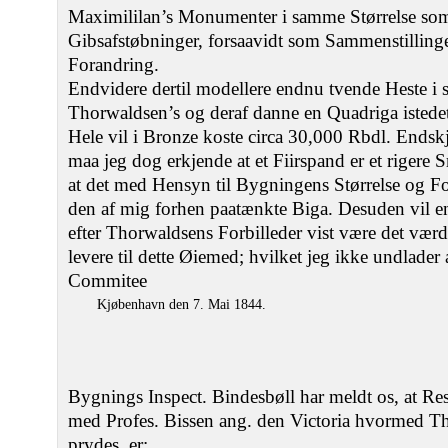
Maximililan’s Monumenter i samme Størrelse so
Gibsafstøbninger, forsaavidt som Sammenstillinge
Forandring.
Endvidere dertil modellere endnu tvende Heste 
Thorwaldsen’s og deraf danne en Quadriga istede
Hele vil i Bronze koste circa 30,000 Rbdl. Endskj
maa jeg dog erkjende at et Fiirspand er et riger
at det med Hensyn til Bygningens Størrelse og Fo
den af mig forhen paatænkte Biga. Desuden vil e
efter Thorwaldsens Forbilleder vist være det værd
levere til dette Øiemed; hvilket jeg ikke undlader 
Commitee
Kjøbenhavn den 7. Mai 1844.
Bygnings Inspect. Bindesbøll har meldt os, at Res
med Profes. Bissen ang. den Victoria hvormed 
prydes, er: