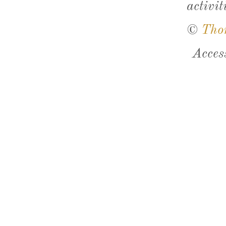
activit
©
Tho
Acces