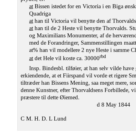
at
Bissen istedet for en Victoria i en Biga ønsk
Quadriga
at
han til Victoria vil benytte den af Thorvald
at
han til de 2 Heste vil benytte Thorvalds. St
og Maximilians Monumenter, af de herværende
med de Forandringer, Sammenstillingen maat
at% han vil modellere 2 nye Heste i samme C
rbd
at
det Hele vil koste ca. 30000
Insp. Bindesbl. tilføier, at han selv vilde hav
erkiendende, at et Fiirspand vil vorde et rigere 
tiltræder han Bissens Mening, saa meget mere, so
denne Kunstner, efter Thorvaldsens Forbillede, vi
præstere til dette Øiemed.
d 8 May 1844
C M. H. D. L Lund