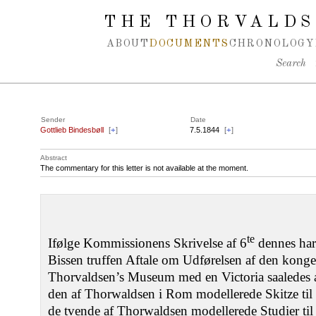
Spring navigation over
THE THORVALDS
ABOUT
DOCUMENTS
CHRONOLOGY
Search
Sender
Date
Gottlieb Bindesbøll
[
+
]
7.5.1844
[
+
]
Abstract
The commentary for this letter is not available at the moment.
te
Ifølge Kommissionens Skrivelse af 6
dennes har
Bissen truffen Aftale om Udførelsen af den konge
Thorvaldsen’s Museum med en Victoria saaledes a
den af Thorwaldsen i Rom modellerede Skitze til e
de tvende af Thorwaldsen modellerede Studier ti