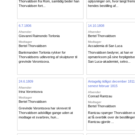
Thorvaldsen fra Rom, samtidig beder han
oplysninger om, hvor langt fremst
Thorvaldsen fort...
hendes bestilling af...
6.7.1806
14.10.1808
Afsender
Afsender
Giovanni Raimondo Torlonia
Bertel Thorvaldsen
Modtager
Modtager
Bertel Thorvaldsen
Accademia di San Luca
Bankmanden Torlonia rykker for
Thorvaldsen bedyrer, at han er
Thorvaldsens udlevering af skulpturer til
opmærksom på sine forpligtelser
grevinde Vorontsova.
San Luca-akademiet, selvo...
24.6.1809
Antagelig tidligst december 1811
senest februar 1815
Afsender
Irina Vorontsova
Afsender
Conrad Rantzau
Modtager
Bertel Thorvaldsen
Modtager
Bertel Thorvaldsen
Grevinde Vorontsova har skrevet til
Thorvaldsen adskillige gange uden at
Rantzau spørger Thorvaldsen om
modtage et svarbrev, hun...
at få overblik over de bestillinge
Rantzau gjorde ...