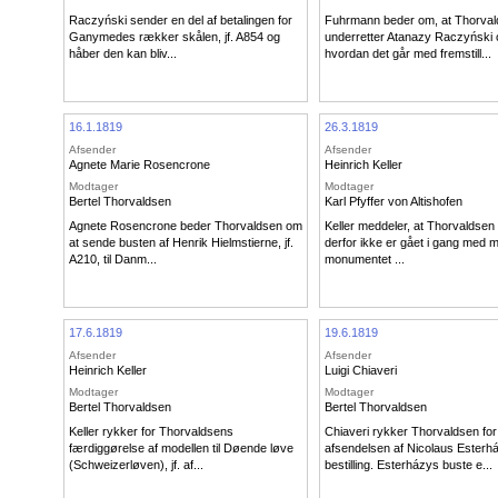
Raczyński sender en del af betalingen for
Fuhrmann beder om, at Thorva
Ganymedes rækker skålen, jf. A854 og
underretter Atanazy Raczyński
håber den kan bliv...
hvordan det går med fremstill...
16.1.1819
26.3.1819
Afsender
Afsender
Agnete Marie Rosencrone
Heinrich Keller
Modtager
Modtager
Bertel Thorvaldsen
Karl Pfyffer von Altishofen
Agnete Rosencrone beder Thorvaldsen om
Keller meddeler, at Thorvaldsen
at sende busten af Henrik Hielmstierne, jf.
derfor ikke er gået i gang med mo
A210, til Danm...
monumentet ...
17.6.1819
19.6.1819
Afsender
Afsender
Heinrich Keller
Luigi Chiaveri
Modtager
Modtager
Bertel Thorvaldsen
Bertel Thorvaldsen
Keller rykker for Thorvaldsens
Chiaveri rykker Thorvaldsen for
færdiggørelse af modellen til Døende løve
afsendelsen af Nicolaus Esterh
(Schweizerløven), jf. af...
bestilling. Esterházys buste e...