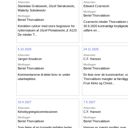
Afsender
Afsender
Stanisław Grabowski
,
Józef Sierakowski
,
Edward Czarnecki
Walenty Sobolewski
Modtager
Bertel Thorvaldsen
Modtager
Bertel Thorvaldsen
Czarnecki minder Thorvaldsen 
Komitéen rykker med store bogstaver for
30.9.1820 kontraktligt forpligtede 
rytterstatuen af Józef Poniatowski, jf. A123.
udføre en ...
De minder T...
5.10.1826
24.11.1826
Afsender
Afsender
Jørgen Knudtzon
C.F. Hansen
Modtager
Modtager
Bertel Thorvaldsen
Bertel Thorvaldsen
Kommentarerne til dette brev er under
En liste over de kunstværker, 
udarbejdelse.
Thorvaldsen mangler at færdiggø
Frue Kirke og Christi...
10.4.1827
7.5.1827
Afsender
Afsender
Kirkebygningskommissionen
C.F. Hansen
Modtager
Modtager
Bertel Thorvaldsen
Bertel Thorvaldsen
Som følge af en kongelig befaling beder
Hansen er stærkt modløs over