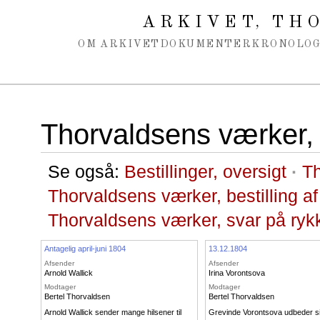
Spring navigation over
ARKIVET
THO
,
OM ARKIVET
DOKUMENTER
KRONOLOG
Thorvaldsens værker, 
Se også:
Bestillinger, oversigt
·
Th
Thorvaldsens værker, bestilling af
Thorvaldsens værker, svar på ryk
Antagelig april-juni 1804
13.12.1804
Afsender
Afsender
Arnold Wallick
Irina Vorontsova
Modtager
Modtager
Bertel Thorvaldsen
Bertel Thorvaldsen
Arnold Wallick sender mange hilsener til
Grevinde Vorontsova udbeder s