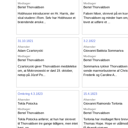
Modtager
Modtager
Bertel Thorvaldsen
Bertel Thorvaldsen
Hobhouse introducerer en Hr. Harris, der
Falsen hilser, skrevet på en kuv
skal studere i Rom. Selv har Hobhouse et
Thorvaldsen og minder ham om,
brændende ønske...
lovet at udføre et ...
31.10.1821
3.2.1822
Afsender
Afsender
Adam Czartoryski
Giovanni Battista Sommariva
Modtager
Modtager
Bertel Thorvaldsen
Bertel Thorvaldsen
Czartoryski giver Thorvaldsen meddelelse
Sommariva rykker Thorvaldsen f
om, at Mokronowski er død 19. oktober,
sende marmorbusterne af Christ
netop på Józef Po...
Frederik og Caroline A...
Omkring 4.3.1823
15.4.1823
Afsender
Afsender
Tekla Potocka
Giovanni Raimondo Torlonia
Modtager
Modtager
Bertel Thorvaldsen
Bertel Thorvaldsen
Tekla Potocka anfører, at hun har skrevet
Torlonia har modtaget flere brev
til Thorvaldsen tre gange tidligere, men intet
Thomas Hope. Hope er utålmodig
hørt, og...
få tilsendt statuen...