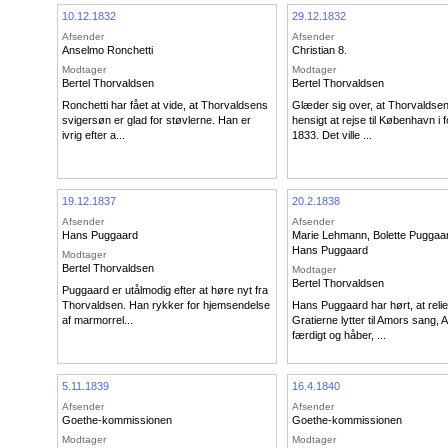
10.12.1832
29.12.1832
Afsender
Afsender
Anselmo Ronchetti
Christian 8.
Modtager
Modtager
Bertel Thorvaldsen
Bertel Thorvaldsen
Ronchetti har fået at vide, at Thorvaldsens
Glæder sig over, at Thorvaldsen 
svigersøn er glad for støvlerne. Han er
hensigt at rejse til København i f
ivrig efter a...
1833. Det ville ...
19.12.1837
20.2.1838
Afsender
Afsender
Hans Puggaard
Marie Lehmann
,
Bolette Puggaa
Hans Puggaard
Modtager
Bertel Thorvaldsen
Modtager
Bertel Thorvaldsen
Puggaard er utålmodig efter at høre nyt fra
Thorvaldsen. Han rykker for hjemsendelse
Hans Puggaard har hørt, at relie
af marmorrel...
Gratierne lytter til Amors sang, 
færdigt og håber, ...
5.11.1839
16.4.1840
Afsender
Afsender
Goethe-kommissionen
Goethe-kommissionen
Modtager
Modtager