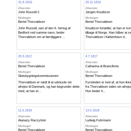
31.8.1816
20.11.1816
Afsender
Afsender
John Russell 2.
Jørgen Knudtzon
Modtager
Modtager
Bertel Thorvaldsen
Bertel Thorvaldsen
John Russell, søn af den 6. hertug af
Knudtzon fortæller, at han er k
Bedford ved samme navn, beder
tilbage til Norge. Han håber at s
Thorvaldsen om at færdiggøre ...
Thorvaldsen i København d...
25.5.1817
4.7.1817
Afsender
Afsender
Bertel Thorvaldsen
Catharina di Branciforte
Modtager
Modtager
Slotsbygningskommissionen
Bertel Thorvaldsen
Thorvaldsen er nødt til at udskyde sin
Fyrstinden er ked af, at hun ikk
afrejse til Danmark, og han begrunder dette
fra Thorvaldsen siden sin afrejs
med, at han er...
Hun beder h...
11.6.1818
13.6.1818
Afsender
Afsender
Atanazy Raczyński
Ludwig Fuhrmann
Modtager
Modtager
Bertel Thorvaldsen
Bertel Thorvaldsen