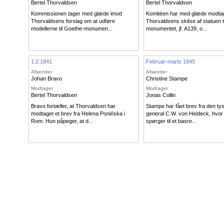
Bertel Thorvaldsen
Bertel Thorvaldsen
Kommissionen tager med glæde imod
Komitéen har med glæde modta
Thorvaldsens forslag om at udføre
Thorvaldsens skitse af statuen t
modellerne til Goethe-monumen...
monumentet, jf. A139, o...
1.2.1841
Februar-marts 1845
Afsender
Afsender
Johan Bravo
Christine Stampe
Modtager
Modtager
Bertel Thorvaldsen
Jonas Collin
Bravo fortæller, at Thorvaldsen har
Stampe har fået brev fra den ty
modtaget et brev fra Helena Ponińska i
general C.W. von Heideck, hvor
Rom. Hun påpeger, at d...
spørger til et basre...