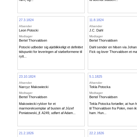
27.3.1824
11.8.1824
Afsender
Afsender
Leon Potocki
J.C. Dahl
Modtager
Modtager
Bertel Thorvaldsen
Bertel Thorvaldsen
Potocki udbeder sig øjeblikkeligt et definitivt
Dahl sender en hilsen via Johan
tidspunkt for leveringen af støbeformene til
Fick og lover Thorvaldsen et mal
rytt...
23.10.1824
5.1.1825
Afsender
Afsender
Narcyz Makowiecki
Tekla Potocka
Modtager
Modtager
Bertel Thorvaldsen
Bertel Thorvaldsen
Makowiecki rykker for et
Tekla Potocka fortæller, at hun 
marmoreksemplar af busten af Józef
til Thorvaldsen fra Polen, men ik
Poniatowski, jf. A249, udført af Adam...
ham. Hun...
21.2.1826
22.2.1826