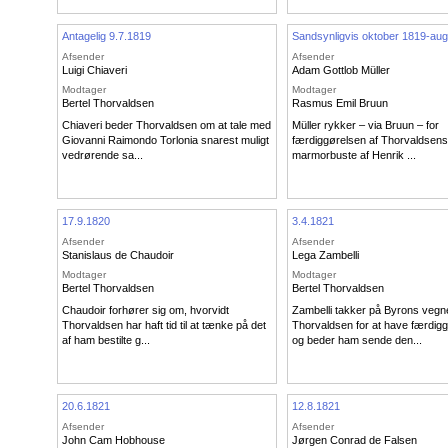
Antagelig 9.7.1819
Sandsynligvis oktober 1819-au
Afsender
Afsender
Luigi Chiaveri
Adam Gottlob Müller
Modtager
Modtager
Bertel Thorvaldsen
Rasmus Emil Bruun
Chiaveri beder Thorvaldsen om at tale med
Müller rykker – via Bruun – for
Giovanni Raimondo Torlonia snarest muligt
færdiggørelsen af Thorvaldsens
vedrørende sa...
marmorbuste af Henrik ...
17.9.1820
3.4.1821
Afsender
Afsender
Stanislaus de Chaudoir
Lega Zambelli
Modtager
Modtager
Bertel Thorvaldsen
Bertel Thorvaldsen
Chaudoir forhører sig om, hvorvidt
Zambelli takker på Byrons vegn
Thorvaldsen har haft tid til at tænke på det
Thorvaldsen for at have færdigg
af ham bestilte g...
og beder ham sende den...
20.6.1821
12.8.1821
Afsender
Afsender
John Cam Hobhouse
Jørgen Conrad de Falsen