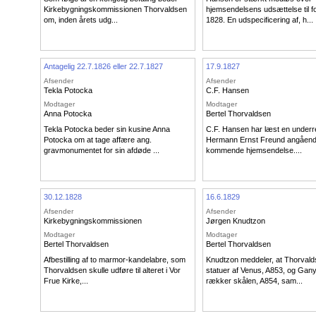
Kirkebygningskommissionen Thorvaldsen
hjemsendelsens udsættelse til f
om, inden årets udg...
1828. En udspecificering af, h...
Antagelig 22.7.1826 eller 22.7.1827
17.9.1827
Afsender
Afsender
Tekla Potocka
C.F. Hansen
Modtager
Modtager
Anna Potocka
Bertel Thorvaldsen
Tekla Potocka beder sin kusine Anna
C.F. Hansen har læst en underre
Potocka om at tage affære ang.
Hermann Ernst Freund angåen
gravmonumentet for sin afdøde ...
kommende hjemsendelse....
30.12.1828
16.6.1829
Afsender
Afsender
Kirkebygningskommissionen
Jørgen Knudtzon
Modtager
Modtager
Bertel Thorvaldsen
Bertel Thorvaldsen
Afbestilling af to marmor-kandelabre, som
Knudtzon meddeler, at Thorval
Thorvaldsen skulle udføre til alteret i Vor
statuer af Venus, A853, og Ga
Frue Kirke,...
rækker skålen, A854, sam...