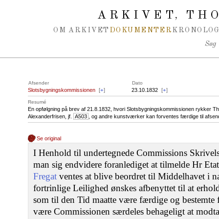
Spring navigation over
ARKIVET
THO
,
OM ARKIVET
DOKUMENTER
KRONOLOG
Søg
Afsender
Dato
Slotsbygningskommissionen
[
+
]
23.10.1832
[
+
]
Resumé
En opfølgning på brev af 21.8.1832, hvori Slotsbygningskommissionen rykker Th
Alexanderfrisen, jf.
A503
, og andre kunstværker kan forventes færdige til afsen
Se original
I Henhold til undertegnede Commissions Skrivel
man sig endvidere foranlediget at tilmelde Hr Eta
Fregat
ventes at blive beordret til Middelhavet i 
fortrinlige Leilighed ønskes afbenyttet til at erho
som til den Tid maatte være færdige og bestemte 
være Commissionen særdeles behageligt at modta