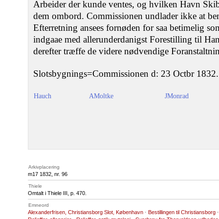
Arbeider der kunde ventes, og hvilken Havn Skibe
dem ombord. Commissionen undlader ikke at bem
Efterretning ansees fornøden for saa betimelig s
indgaae med allerunderdanigst Forestilling til H
derefter træffe de videre nødvendige Foranstaltnin
Slotsbygnings=Commissionen d: 23 Octbr 1832.
Hauch
AMoltke
JMonrad
Arkivplacering
m17 1832, nr. 96
Thiele
Omtalt i Thiele III, p. 470.
Emneord
Alexanderfrisen, Christiansborg Slot, København
·
Bestillingen til Christiansborg
·