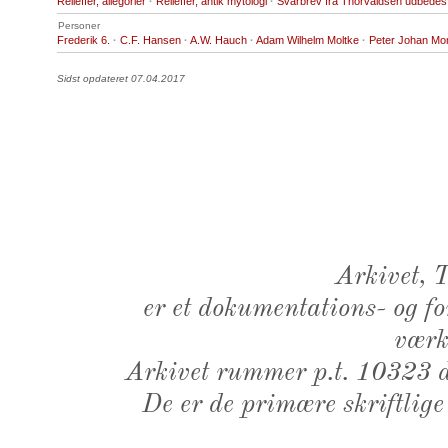
Relieffer, allegorier
·
Relieffer, antik mytologi
·
Svarbrev fra Thorvaldsen udbedes
Personer
Frederik 6.
·
C.F. Hansen
·
A.W. Hauch
·
Adam Wilhelm Moltke
·
Peter Johan Mo
Sidst opdateret 07.04.2017
Arkivet,
er et dokumentations- og f
værk,
Arkivet rummer p.t. 10323 d
De er de primære skriftlige