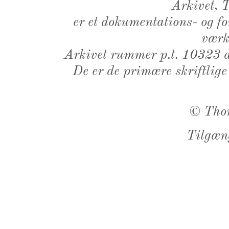
Arkivet,
er et dokumentations- og f
værk,
Arkivet rummer p.t. 10323 d
De er de primære skriftlige
©
Tho
Tilgæn