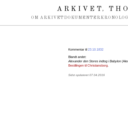
Spring navigation over
ARKIVET
THO
,
OM ARKIVET
DOKUMENTER
KRONOLOG
Kommentar til
23.10.1832
Blandt andet:
Alexander den Stores indtog i Babylon
(Alex
Bestillingen til Christiansborg
.
Sidst opdateret 07.04.2016