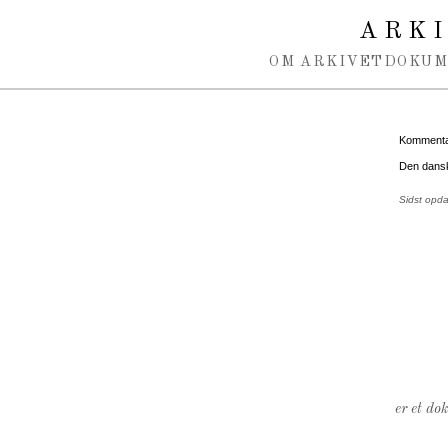
Spring navigation over
ARK
OM ARKIVET
DOKU
Kommentar
Den dansk
Sidst opd
er et do