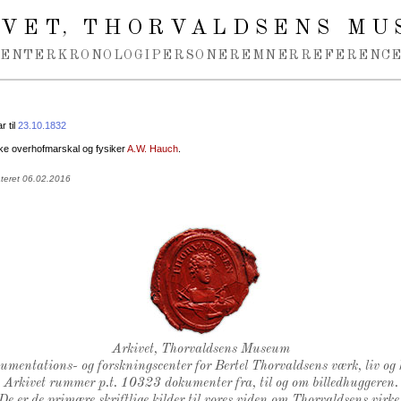
IVET
THORVALDSENS MU
,
MENTER
KRONOLOGI
PERSONER
EMNER
REFERENCE
 til
23.10.1832
e overhofmarskal og fysiker
A.W. Hauch
.
ateret 06.02.2016
Thorvaldsens Segl
Arkivet, Thorvaldsens Museum
kumentations- og forskningscenter for Bertel Thorvaldsens værk, liv og 
Arkivet rummer p.t. 10323 dokumenter fra, til og om billedhuggeren.
De er de primære skriftlige kilder til vores viden om Thorvaldsens virke