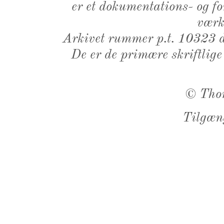
er et dokumentations- og f
værk,
Arkivet rummer p.t. 10323 d
De er de primære skriftlige
©
Tho
Tilgæn