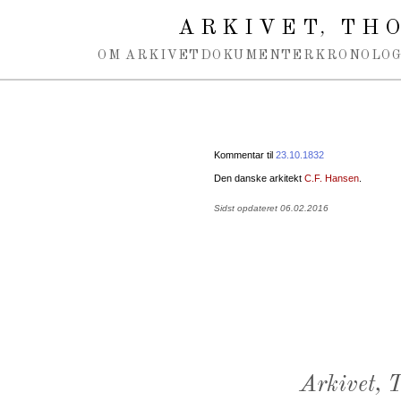
Spring navigation over
ARKIVET
THO
,
OM ARKIVET
DOKUMENTER
KRONOLOG
Kommentar til
23.10.1832
Den danske arkitekt
C.F. Hansen
.
Sidst opdateret 06.02.2016
Arkivet,