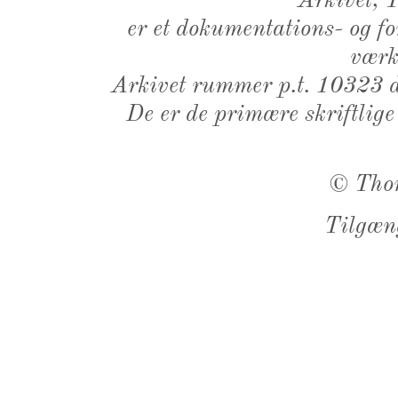
Arkivet,
er et dokumentations- og f
værk,
Arkivet rummer p.t. 10323 d
De er de primære skriftlige
©
Tho
Tilgæn