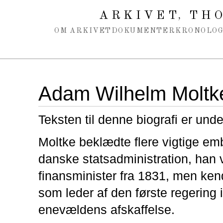
Spring navigation over
ARKIVET
THO
,
OM ARKIVET
DOKUMENTER
KRONOLOG
Adam Wilhelm Moltk
Teksten til denne biografi er und
Moltke beklædte flere vigtige em
danske statsadministration, han v
finansminister fra 1831, men ke
som leder af den første regering 
enevældens afskaffelse.