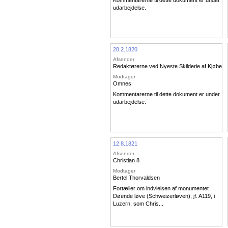
Kommentarerne til dette dokument er under
udarbejdelse.
28.2.1820
Afsender
Redaktørerne ved Nyeste Skilderie af Kjøben
Modtager
Omnes
Kommentarerne til dette dokument er under
udarbejdelse.
12.8.1821
Afsender
Christian 8.
Modtager
Bertel Thorvaldsen
Fortæller om indvielsen af monumentet
Døende løve (Schweizerløven), jf. A119, i
Luzern, som Chris...