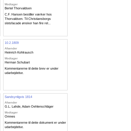
Modtager
Bertel Thorvaldsen
C.F. Hansen bestiller værker hos
Thorvaldsen. Til Christiansborgs
slotsfacade ønsker han fire rel...
10.2.1809
Afsender
Heinrich Kohlrausch
Modtager
Herman Schubart
Kommentarerne til dette brev er under
udarbejdelse.
Sandsynligvis 1814
Afsender
G.L. Lahde
,
Adam Oehlenschläger
Modtager
Omnes
Kommentarerne til dette dokument er under
udarbejdelse.