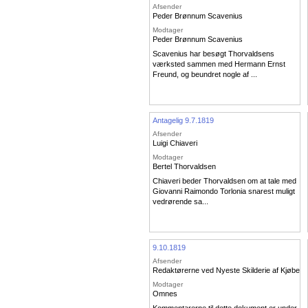
Afsender
Peder Brønnum Scavenius
Modtager
Peder Brønnum Scavenius
Scavenius har besøgt Thorvaldsens
værksted sammen med Hermann Ernst
Freund, og beundret nogle af ...
Antagelig 9.7.1819
Afsender
Luigi Chiaveri
Modtager
Bertel Thorvaldsen
Chiaveri beder Thorvaldsen om at tale med
Giovanni Raimondo Torlonia snarest muligt
vedrørende sa...
9.10.1819
Afsender
Redaktørerne ved Nyeste Skilderie af Kjøben
Modtager
Omnes