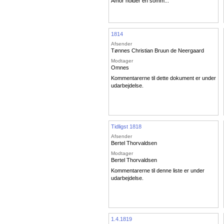
Amor holder en somm...
1814
Afsender
Tønnes Christian Bruun de Neergaard
Modtager
Omnes
Kommentarerne til dette dokument er under
udarbejdelse.
Tidligst 1818
Afsender
Bertel Thorvaldsen
Modtager
Bertel Thorvaldsen
Kommentarerne til denne liste er under
udarbejdelse.
1.4.1819