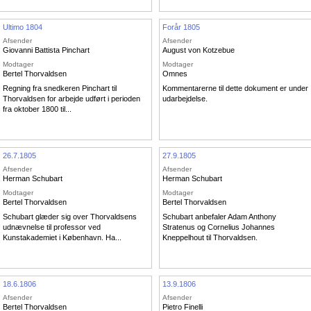
Ultimo 1804
Forår 1805
Afsender
Afsender
Giovanni Battista Pinchart
August von Kotzebue
Modtager
Modtager
Bertel Thorvaldsen
Omnes
Regning fra snedkeren Pinchart til
Kommentarerne til dette dokument er under
Thorvaldsen for arbejde udført i perioden
udarbejdelse.
fra oktober 1800 til...
26.7.1805
27.9.1805
Afsender
Afsender
havn
Herman Schubart
Herman Schubart
Modtager
Modtager
Bertel Thorvaldsen
Bertel Thorvaldsen
Schubart glæder sig over Thorvaldsens
Schubart anbefaler Adam Anthony
udnævnelse til professor ved
Stratenus og Cornelius Johannes
Kunstakademiet i København. Ha...
Kneppelhout til Thorvaldsen.
18.6.1806
13.9.1806
Afsender
Afsender
Bertel Thorvaldsen
Pietro Finelli