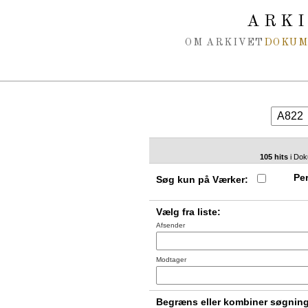
Spring navigation over
ARK
OM ARKIVET
DOKU
105 hits
i Dok
Per
Søg kun på Værker:
Vælg fra liste:
Afsender
Modtager
Begræns eller kombiner søgnin