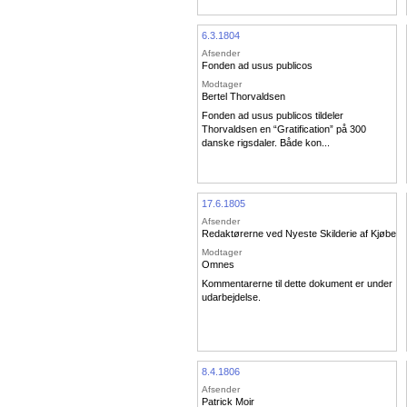
6.3.1804
Afsender
Fonden ad usus publicos
Modtager
Bertel Thorvaldsen
Fonden ad usus publicos tildeler
Thorvaldsen en “Gratification” på 300
danske rigsdaler. Både kon...
17.6.1805
Afsender
Redaktørerne ved Nyeste Skilderie af Kjøben
Modtager
Omnes
Kommentarerne til dette dokument er under
udarbejdelse.
8.4.1806
Afsender
Patrick Moir