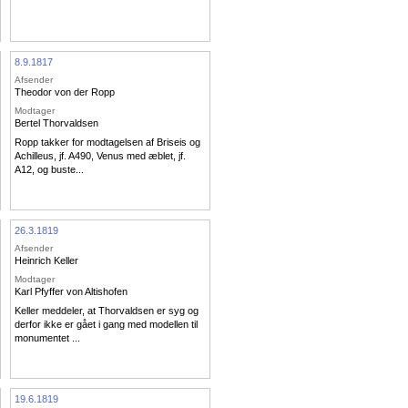
8.9.1817
Afsender
Theodor von der Ropp
Modtager
Bertel Thorvaldsen
Ropp takker for modtagelsen af Briseis og
Achilleus, jf. A490, Venus med æblet, jf.
A12, og buste...
26.3.1819
Afsender
Heinrich Keller
Modtager
Karl Pfyffer von Altishofen
Keller meddeler, at Thorvaldsen er syg og
derfor ikke er gået i gang med modellen til
monumentet ...
19.6.1819