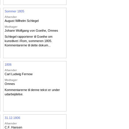
Sommer 1805
Afsender
August Wilhelm Schlegel
Modtager
Johann Wolfgang von Goethe
,
Omnes
Schlegel rapporterer til Goethe om
kunstlivet i Rom, sommeren 1805.
Kommentarerne til dette dokum...
1806
Afsender
Carl Ludwig Fernow
Modtager
Omnes
Kommentarerne til denne tekst er under
udarbejdelse.
31.12.1806
Afsender
C.F. Hansen