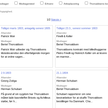
odtager
Modtagersted
Erhverv
Arkivplacering
Thorvaldsens kon
hyppighed.
1/2
Næste »
Tidligst marts 1803, antagelig senest 1805
Tidligst 23.3., senest sommer 1803
Afsender
Afsender
Patrick Moir
Finelli & Keller
Modtager
Modtager
Bertel Thorvaldsen
Bertel Thorvaldsen
Patrick Moir udbeder sig Thorvaldsens
Thorvaldsens kontrakt med billedhuggerne
tilstedeværelse den efterfølgende morgen
Pietro Finelli og Heinrich Keller om at levere
for at ordne sagen...
en marmor...
2.9.1803
21.1.1804
Afsender
Afsender
Georg Zoëga
Herman Schubart
Modtager
Modtager
Herman Schubart
Bertel Thorvaldsen
På grund af sin sygdom har Thorvaldsen
Schubart rapporterer om sine
måttet lade basrelieffet Briseis og Achilleus
bestræbelser for at skaffe Thorvaldsen
støbe, før h...
bestillinger fra Danmark. Cha...