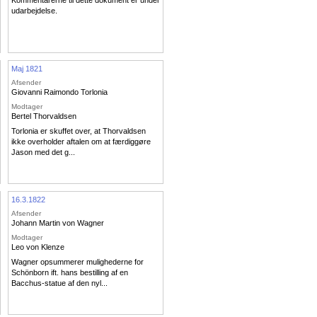
Kommentarerne til dette dokument er under
udarbejdelse.
Maj 1821
Afsender
Giovanni Raimondo Torlonia
Modtager
Bertel Thorvaldsen
Torlonia er skuffet over, at Thorvaldsen
ikke overholder aftalen om at færdiggøre
Jason med det g...
16.3.1822
Afsender
Johann Martin von Wagner
Modtager
Leo von Klenze
Wagner opsummerer mulighederne for
Schönborn ift. hans bestilling af en
Bacchus-statue af den nyl...