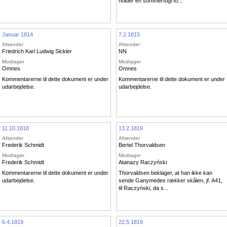
holder en sommerfugl fo...
Januar 1814
7.2.1815
Afsender
Afsender
Friedrich Karl Ludwig Sickler
NN
Modtager
Modtager
Omnes
Omnes
Kommentarerne til dette dokument er under
Kommentarerne til dette dokument er under
udarbejdelse.
udarbejdelse.
11.10.1818
13.2.1819
Afsender
Afsender
Frederik Schmidt
Bertel Thorvaldsen
Modtager
Modtager
Frederik Schmidt
Atanazy Raczyński
Kommentarerne til dette dokument er under
Thorvaldsen beklager, at han ikke kan
udarbejdelse.
sende Ganymedes rækker skålen, jf. A41,
til Raczyński, da s...
6.4.1819
22.5.1819