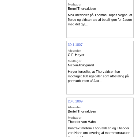
Modtager
Bertel Thorvaldsen
Moir meddeler på Thomas Hopes vegne, at
fjerde og sidste rate af betalingen for Jason
med det gyl...
30.1.1807
Afsender
C.F. Høyer
Modtager
Nicolai Abildgaard
Høyer fortæller, at Thorvaldsen har
modtaget 100 rigsdaler som afbetaling på
portrætbusten af Jac...
20.8.1809
Afsender
Bertel Thorvaldsen
Modtager
Theodor von Hahn
Kontrakt mellem Thorvaldsen og Theodor
von Hahn om levering af marmmorstatuen