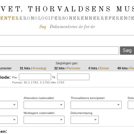
IVET
THORVALDSENS MU
,
MENTER
KRONOLOGI
PERSONER
EMNER
REFERENCE
Søg
Dokumenterne år for år
Søgningen gav:
umenter
31 hits
i
Kronologi
32 hits
i
Personer
0 hits
i
Emner
49 hits
i
Re
iode:
Fra
Til
Format: 30.1.1793, 3.1793 eller 1793
Afsenders nationalitet
Thorvaldsens koncipister
Doku
Modtagers nationalitet
Dokumentsprog
gen: