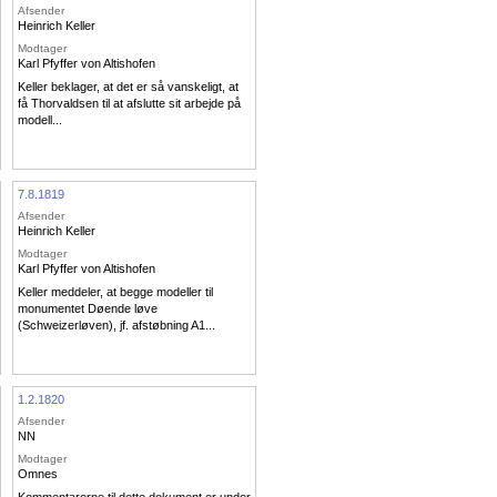
Afsender
Heinrich Keller
Modtager
Karl Pfyffer von Altishofen
Keller beklager, at det er så vanskeligt, at
få Thorvaldsen til at afslutte sit arbejde på
modell...
7.8.1819
Afsender
Heinrich Keller
Modtager
Karl Pfyffer von Altishofen
Keller meddeler, at begge modeller til
monumentet Døende løve
(Schweizerløven), jf. afstøbning A1...
1.2.1820
Afsender
NN
Modtager
Omnes