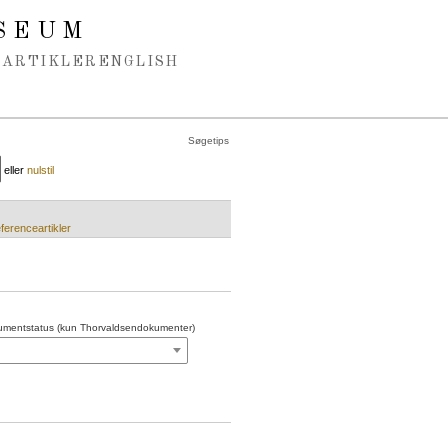
SEUM
ARTIKLER
ENGLISH
Søgetips
eller
nulstil
ferenceartikler
mentstatus (kun Thorvaldsendokumenter)