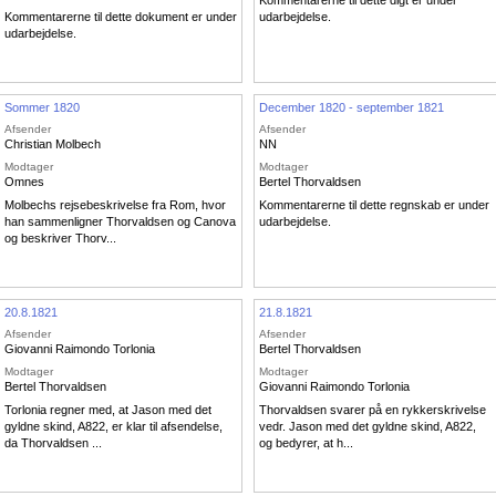
Kommentarerne til dette digt er under
Kommentarerne til dette dokument er under
udarbejdelse.
udarbejdelse.
Sommer 1820
December 1820 - september 1821
Afsender
Afsender
havn
Christian Molbech
NN
Modtager
Modtager
Omnes
Bertel Thorvaldsen
Molbechs rejsebeskrivelse fra Rom, hvor
Kommentarerne til dette regnskab er under
han sammenligner Thorvaldsen og Canova
udarbejdelse.
og beskriver Thorv...
20.8.1821
21.8.1821
Afsender
Afsender
Giovanni Raimondo Torlonia
Bertel Thorvaldsen
Modtager
Modtager
Bertel Thorvaldsen
Giovanni Raimondo Torlonia
Torlonia regner med, at Jason med det
Thorvaldsen svarer på en rykkerskrivelse
gyldne skind, A822, er klar til afsendelse,
vedr. Jason med det gyldne skind, A822,
da Thorvaldsen ...
og bedyrer, at h...