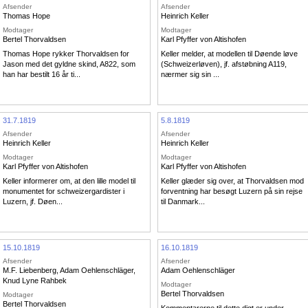
Afsender
Afsender
Thomas Hope
Heinrich Keller
Modtager
Modtager
Bertel Thorvaldsen
Karl Pfyffer von Altishofen
Thomas Hope rykker Thorvaldsen for
Keller melder, at modellen til Døende løve
Jason med det gyldne skind, A822, som
(Schweizerløven), jf. afstøbning A119,
han har bestilt 16 år ti...
nærmer sig sin ...
31.7.1819
5.8.1819
Afsender
Afsender
Heinrich Keller
Heinrich Keller
Modtager
Modtager
Karl Pfyffer von Altishofen
Karl Pfyffer von Altishofen
Keller informerer om, at den lille model til
Keller glæder sig over, at Thorvaldsen mod
monumentet for schweizergardister i
forventning har besøgt Luzern på sin rejse
Luzern, jf. Døen...
til Danmark...
15.10.1819
16.10.1819
Afsender
Afsender
havn
M.F. Liebenberg
,
Adam Oehlenschläger
,
Adam Oehlenschläger
Knud Lyne Rahbek
Modtager
Bertel Thorvaldsen
Modtager
Bertel Thorvaldsen