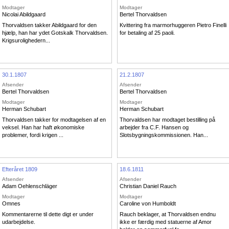
Modtager
Modtager
Nicolai Abildgaard
Bertel Thorvaldsen
Thorvaldsen takker Abildgaard for den
Kvittering fra marmorhuggeren Pietro Finelli
hjælp, han har ydet Gotskalk Thorvaldsen.
for betaling af 25 paoli.
Krigsurolighedern...
30.1.1807
21.2.1807
Afsender
Afsender
Bertel Thorvaldsen
Bertel Thorvaldsen
Modtager
Modtager
Herman Schubart
Herman Schubart
Thorvaldsen takker for modtagelsen af en
Thorvaldsen har modtaget bestilling på
veksel. Han har haft økonomiske
arbejder fra C.F. Hansen og
problemer, fordi krigen ...
Slotsbygningskommissionen. Han...
Efteråret 1809
18.6.1811
Afsender
Afsender
Adam Oehlenschläger
Christian Daniel Rauch
Modtager
Modtager
Omnes
Caroline von Humboldt
Kommentarerne til dette digt er under
Rauch beklager, at Thorvaldsen endnu
udarbejdelse.
ikke er færdig med statuerne af Amor