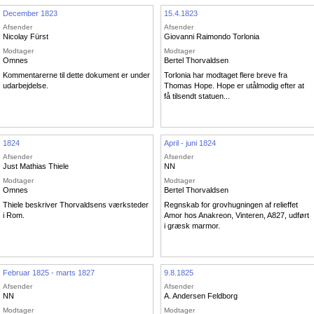
December 1823
15.4.1823
Afsender
Afsender
Nicolay Fürst
Giovanni Raimondo Torlonia
Modtager
Modtager
Omnes
Bertel Thorvaldsen
Kommentarerne til dette dokument er under
Torlonia har modtaget flere breve fra
udarbejdelse.
Thomas Hope. Hope er utålmodig efter at
få tilsendt statuen...
1824
April - juni 1824
Afsender
Afsender
havn
Just Mathias Thiele
NN
Modtager
Modtager
Omnes
Bertel Thorvaldsen
Thiele beskriver Thorvaldsens værksteder
Regnskab for grovhugningen af relieffet
i Rom.
Amor hos Anakreon, Vinteren, A827, udført
i græsk marmor.
Februar 1825 - marts 1827
9.8.1825
Afsender
Afsender
NN
A. Andersen Feldborg
Modtager
Modtager