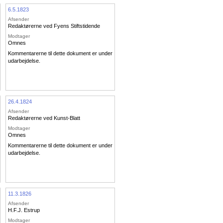
6.5.1823
Afsender
Redaktørerne ved Fyens Stiftstidende
Modtager
Omnes
Kommentarerne til dette dokument er under
udarbejdelse.
26.4.1824
Afsender
Redaktørerne ved Kunst-Blatt
Modtager
Omnes
Kommentarerne til dette dokument er under
udarbejdelse.
11.3.1826
Afsender
H.F.J. Estrup
Modtager