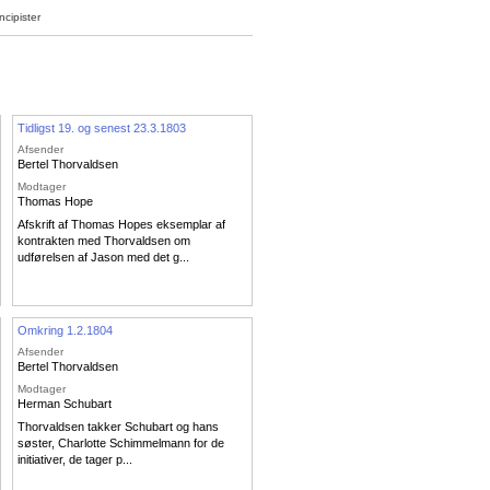
cipister
Tidligst 19. og senest 23.3.1803
Afsender
Bertel Thorvaldsen
Modtager
Thomas Hope
Afskrift af Thomas Hopes eksemplar af
kontrakten med Thorvaldsen om
udførelsen af Jason med det g...
Omkring 1.2.1804
Afsender
Bertel Thorvaldsen
Modtager
Herman Schubart
Thorvaldsen takker Schubart og hans
søster, Charlotte Schimmelmann for de
initiativer, de tager p...