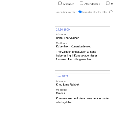
Afsender
Afsendersted
M
Sorter dokumenter
kronologisk eller efter
24.10.1800
Afsender
Bertel Thorvaldsen
Modtager
København Kunstakademiet
Thorvaldsen undskylder, at hans
indberetning til Kunstakademiet er
forsinket. Han ville gerne hav...
Juni 1803
Afsender
Knud Lyne Rahbek
Modtager
Omnes
Kommentarerne til dette dokument er under
udarbejdelse.