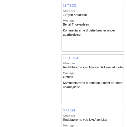
19.7.1822
Afsender
Jørgen Knudtzon
Modtager
Bertel Thorvaldsen
Kommentarerne til dette brev er under
udarbejdelse.
15.11.1823
Afsender
Redaktørerne ved Nyeste Skilderie af Kjøben
Modtager
Omnes
Kommentarerne til dette dokument er under
udarbejdelse.
3.7.1824
Afsender
Redaktørerne ved Nyt Aftenblad
Modtager