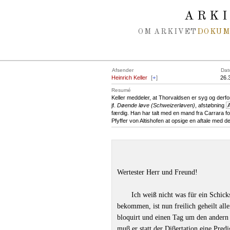
Spring navigation over
ARK
OM ARKIVET
DOKU
Afsender
Dat
Heinrich Keller
[
+
]
26.
Resumé
Keller meddeler, at Thorvaldsen er syg og derfo
jf.
Døende løve (Schweizerløven)
, afstøbning
færdig. Han har talt med en mand fra Carrara for
Pfyffer von Altishofen at opsige en aftale med 
Wertester Herr und Freund!
Ich weiß nicht was für ein Schick
bekommen, ist nun freilich geheilt all
bloquirt und einen Tag um den andern 
muβ er statt der Diβertation eine Predi