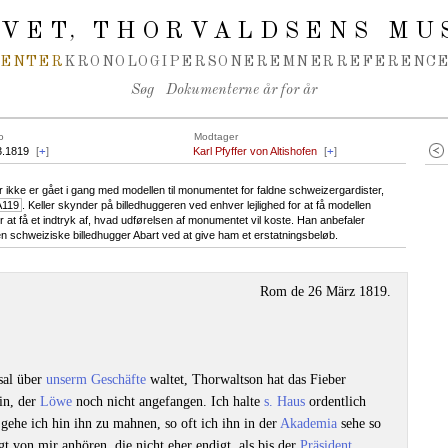
IVET
THORVALDSENS MU
,
MENTER
KRONOLOGI
PERSONER
EMNER
REFERENCE
Søg
Dokumenterne år for år
o
Modtager
3.1819
[
+
]
Karl Pfyffer von Altishofen
[
+
]
r ikke er gået i gang med modellen til monumentet for faldne schweizergardister,
A119
. Keller skynder på billedhuggeren ved enhver lejlighed for at få modellen
 at få et indtryk af, hvad udførelsen af monumentet vil koste. Han anbefaler
den schweiziske billedhugger Abart ved at give ham et erstatningsbeløb.
Rom de 26 März 1819.
sal über
unserm Geschäfte
waltet, Thorwaltson hat das Fieber
ein, der
Löwe
noch nicht angefangen. Ich halte
s.
Haus
ordentlich
gehe ich hin ihn zu mahnen, so oft ich ihn in der
Akademia
sehe so
gt von mir anhören, die nicht eher endigt, als bis der
Präsident