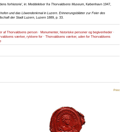
ens forhistorie’, in:
Meddelelser fra Thorvaldsens Museum
, København 1947,
ishofen und das Löwendenkmal in Luzern. Erinnerungsblätter zur Feier des
lschaft der Stadt Luzern
, Luzern 1889, p. 33.
ker af Thorvaldsens person
·
Monumenter, historiske personer og begivenheder
·
valdsens værker, rykkere for
·
Thorvaldsens værker, uden for Thorvaldsens
e
Print