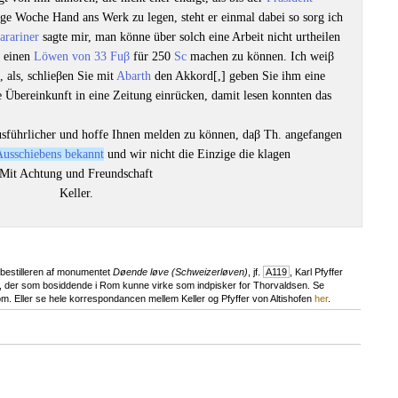
ige Woche Hand ans Werk zu legen, steht er einmal dabei so sorg ich
arariner
sagte mir, man könne über solch eine Arbeit nicht urtheilen
r einen
Löwen von 33 Fuβ
für 250
Sc
machen zu können. Ich weiβ
 als, schlieβen Sie mit
Abarth
den Akkord[,] geben Sie ihm eine
Übereinkunft in eine Zeitung einrücken, damit lesen konnten das
usführlicher und hoffe Ihnen melden zu können, daβ Th. angefangen
Ausschiebens bekannt
und wir nicht die Einzige die klagen
Mit Achtung und Freundschaft
Keller.
 bestilleren af monumentet
Døende løve (Schweizerløven)
, jf.
A119
, Karl Pfyffer
r, der som bosiddende i Rom kunne virke som indpisker for Thorvaldsen. Se
 Eller se hele korrespondancen mellem Keller og Pfyffer von Altishofen
her
.