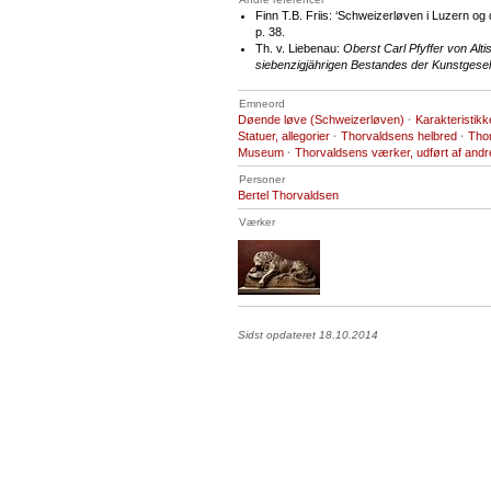
Finn T.B. Friis: ‘Schweizerløven i Luzern og d
p. 38.
Th. v. Liebenau:
Oberst Carl Pfyffer von Alt
siebenzigjährigen Bestandes der Kunstgesel
Emneord
Døende løve (Schweizerløven)
·
Karakteristik
Statuer, allegorier
·
Thorvaldsens helbred
·
Thor
Museum
·
Thorvaldsens værker, udført af andr
Personer
Bertel Thorvaldsen
Værker
Sidst opdateret 18.10.2014