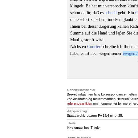
klingelt. Er hat mir versprochen künft
schon dafür, daβ es
schnell
geht. Ein
C
ohne selbst zu sehen, indeßen glaubt e
Ihnen bei dieser Zögerung keinen Rath,
Summe auf die Hand und laβen Sie die 
Maul gestopft wird.
Nächsten
Courier
schreibe ich Ihnen a
habe, er ist aber wegen seiner
ewigen 
Generel kommentar
Brevet indgår i en lang korrespondance mellem
von Altishofen og mellemmanden Heinrich Kelle
referenceartiklen
om monumentet for mere herom.
Arkivplacering
Staatsarchiv Luzern
PA 18
/4 nr. p. 25.
Thiele
Ikke omtalt hos Thiele.
Andre referencer