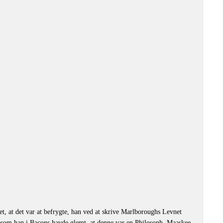
 at det var at befrygte, han ved at skrive Marlboroughs Levnet
esom han i Bacons havde glemt, at denne var en Philosoph. Maaskee