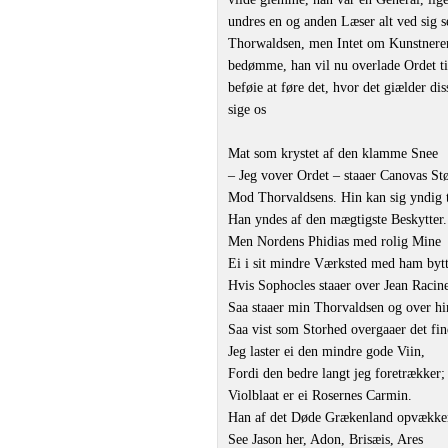
undres en og anden Læser alt ved sig 
Thorwaldsen, men Intet om Kunstneren.
bedømme, han vil nu overlade Ordet t
beføie at føre det, hvor det giælder d
sige os
Mat som krystet af den klamme Snee
‒ Jeg vover Ordet ‒ staaer Canovas Stø
Mod Thorvaldsens. Hin kan sig yndig 
Han yndes af den mægtigste Beskytter.
Men Nordens Phidias med rolig Mine
Ei i sit mindre Værksted med ham bytt
Hvis Sophocles staaer over Jean Racin
Saa staaer min Thorvaldsen og over hi
Saa vist som Storhed overgaaer det fin
Jeg laster ei den mindre gode Viin,
Fordi den bedre langt jeg foretrækker;
Violblaat er ei Rosernes Carmin.
Han af det Døde Grækenland opvække
See Jason her, Adon, Brisæis, Ares