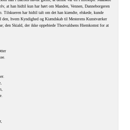
selv, at han hidtil kun har hørt om Manden, Vennen, Danneborgeren
 Tilskueren har hidtil talt om det han kiændte, elskede, kunde
il den, hvem Kyndighed og Kiændskab til Mesterens Kunstværker
isse; den Skiald, der ikke oppebiede Thorvaldsens Hiemkomst for at
tter
tee.
er.
e,
n,
e.
r,