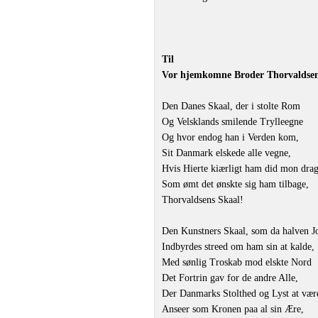
Til
Vor hjemkomne Broder Thorvaldse
Den Danes Skaal, der i stolte Rom
Og Velsklands smilende Trylleegne
Og hvor endog han i Verden kom,
Sit Danmark elskede alle vegne,
Hvis Hierte kiærligt ham did mon drag
Som ømt det ønskte sig ham tilbage,
Thorvaldsens Skaal!
Den Kunstners Skaal, som da halven J
Indbyrdes streed om ham sin at kalde,
Med sønlig Troskab mod elskte Nord
Det Fortrin gav for de andre Alle,
Der Danmarks Stolthed og Lyst at vær
Anseer som Kronen paa al sin Ære,