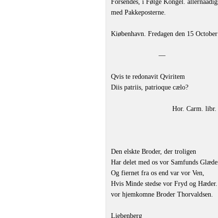
Forsendes, i Følge Kongel. allernaadigs
med Pakkeposterne.
Kiøbenhavn. Fredagen den 15 October
—
Qvis te redonavit Qviritem
Diis patriis, patrioque cælo?
Hor. Carm. libr.
Den elskte Broder, der troligen
Har delet med os vor Samfunds Glæde
Og fiernet fra os end var vor Ven,
Hvis Minde stedse vor Fryd og Hæder.
vor hjemkomne Broder Thorvaldsen.
Liebenberg