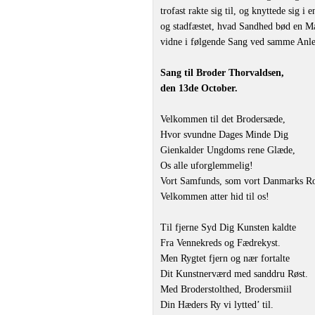
trofast rakte sig til, og knyttede sig i
og stadfæstet, hvad Sandhed bød en Ma
vidne i følgende Sang ved samme Anl
Sang til Broder Thorvaldsen,
den 13de October.
Velkommen til det Brodersæde,
Hvor svundne Dages Minde Dig
Gienkalder Ungdoms rene Glæde,
Os alle uforglemmelig!
Vort Samfunds, som vort Danmarks R
Velkommen atter hid til os!
Til fjerne Syd Dig Kunsten kaldte
Fra Vennekreds og Fædrekyst.
Men Rygtet fjern og nær fortalte
Dit Kunstnerværd med sanddru Røst.
Med Broderstolthed, Brodersmiil
Din Hæders Ry vi lytted’ til.