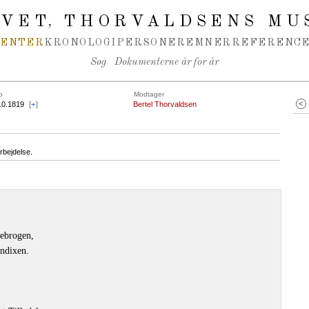
IVET
THORVALDSENS MU
,
MENTER
KRONOLOGI
PERSONER
EMNER
REFERENCE
Søg
Dokumenterne år for år
o
Modtager
10.1819
[
+
]
Bertel Thorvaldsen
rbejdelse.
nebrogen,
endixen.