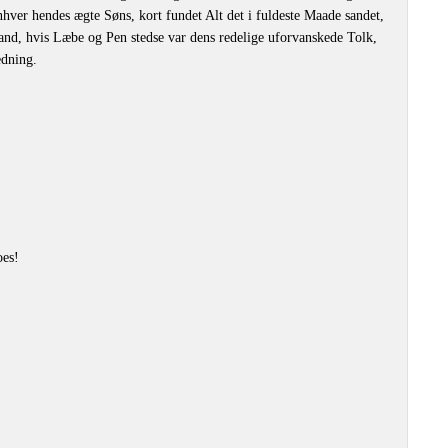
 enhver hendes ægte Søns, kort fundet Alt det i fuldeste Maade sandet,
nd, hvis Læbe og Pen stedse var dens redelige uforvanskede Tolk,
edning.
oes!