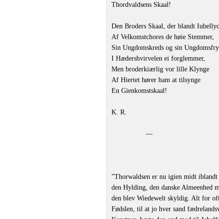
Thordvaldsens Skaal!
Den Broders Skaal, der blandt Iubelly
Af Velkomstchores de høie Stemmer,
Sin Ungdomskreds og sin Ungdomsfr
I Hædershvirvelen ei forglemmer,
Men broderkiærlig vor lille Klynge
Af Hiertet hører ham at tilsynge
En Gienkomstskaal!
K. R.
—
”Thorwaldsen er nu igien midt iblandt 
den Hylding, den danske Almeenhed med
den blev Wiedewelt skyldig. Alt for of
Fødslen, til at jo hver sand fædreland