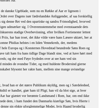
sternes Sal.”
af de danske Ugeblade, som nu en Række af Aar er ligesom i
 Ordet over Dagens især fædrelandske Anliggender, af saa forskiellig
s sig denne Ret ved den upartiske og sandru Frimodighed, hvorved
ligen udmærker sig. I Overeensstemmelse med ovenstaaende dets
skuerens stadige Overbeviisning, efter hvilken Fortienester lettest
 Priis, har han troet, det ikke vilde være hans Læsere ukiært, her at
mne Phidias helstes i en liden Vennekreds, der, medens
af hele Europa og i Konsternes Hovedstad beundrede Søns Roes og
ave talt ham fra hans tidlige Dage blandt sine, ved at have hørt med
reds; og der med Føye frydedes over at see ham ved sin
d mindes de svundne Tider, og med huldeste Brodersind gierne
enskabet blysomt her rakte ham, mellem sine mange uvisnelige
t, hvad han er det større Publikum skyldig, men og i Særdeleshed,
il er handlet, giør ham til Pligt; han vil da blot sige, at hver
 Aar har giæstet vor berømte Landsmand i Rom, har, om end ikke
nede dem, i ham fundet den Danmarks kiærlige Søn, hvis Hierte i
or denne sin elskte uforglemmelige Moder, hvis Haand broderlig