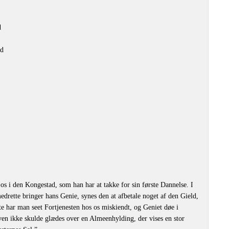
d
yd
os i den Kongestad, som han har at takke for sin første Dannelse. I
rette bringer hans Genie, synes den at afbetale noget af den Gield,
te har man seet Fortjenesten hos os miskiendt, og Geniet døe i
sven ikke skulde glædes over en Almeenhylding, der vises en stor