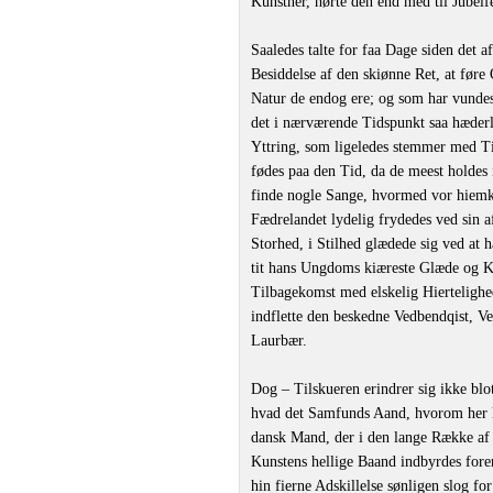
Kunstner, hørte den end med til Jubelfe
Saaledes talte for faa Dage siden det 
Besiddelse af den skiønne Ret, at føre
Natur de endog ere; og som har vunde
det i nærværende Tidspunkt saa hæder
Yttring, som ligeledes stemmer med Til
fødes paa den Tid, da de meest holdes i
finde nogle Sange, hvormed vor hiemko
Fædrelandet lydelig frydedes ved sin 
Storhed, i Stilhed glædede sig ved at h
tit hans Ungdoms kiæreste Glæde og K
Tilbagekomst med elskelig Hiertelighe
indflette den beskedne Vedbendqist, V
Laurbær.
Dog ‒ Tilskueren erindrer sig ikke blo
hvad det Samfunds Aand, hvorom her hidt
dansk Mand, der i den lange Række af
Kunstens hellige Baand indbyrdes fore
hin fierne Adskillelse sønligen slog f