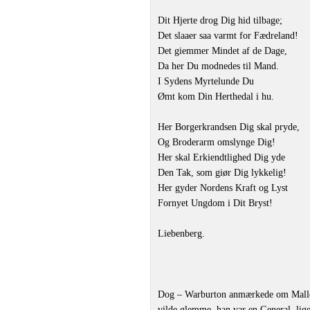
Dit Hjerte drog Dig hid tilbage;
Det slaaer saa varmt for Fædreland!
Det giemmer Mindet af de Dage,
Da her Du modnedes til Mand.
I Sydens Myrtelunde Du
Ømt kom Din Herthedal i hu.
Her Borgerkrandsen Dig skal pryde,
Og Broderarm omslynge Dig!
Her skal Erkiendtlighed Dig yde
Den Tak, som giør Dig lykkelig!
Her gyder Nordens Kraft og Lyst
Fornyet Ungdom i Dit Bryst!
Liebenberg.
Dog ‒ Warburton anmærkede om Mallet,
vilde glemme, han var en General, lig