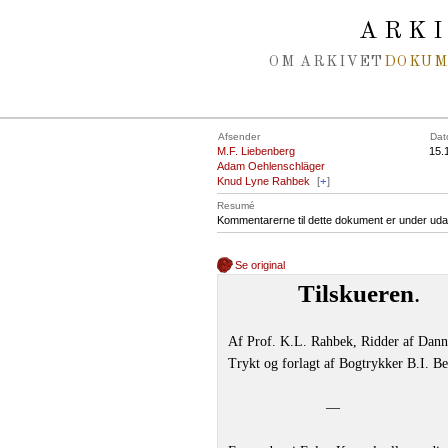
Spring navigation over
ARK
OM ARKIVET
DOKU
Afsender
Dat
M.F. Liebenberg
15.
Adam Oehlenschläger
Knud Lyne Rahbek
[
+
]
Resumé
Kommentarerne til dette dokument er under uda
Se original
Tilskueren
.
Af Prof. K.L. Rahbek, Ridder af Dan
Trykt og forlagt af Bogtrykker B.I. B
—