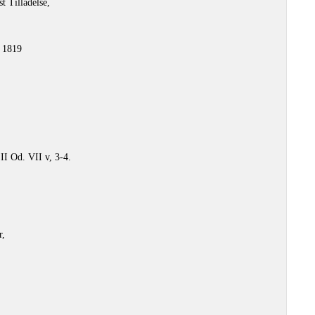
t Tilladelse,
 1819
 II Od. VII v, 3-4.
r,