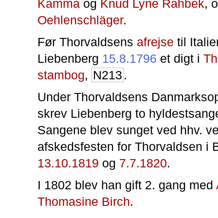
Kamma
og
Knud Lyne Rahbek
, 
Oehlenschläger
.
Før Thorvaldsens
afrejse
til Itali
Liebenberg
15.8.1796
et digt i
Th
stambog
,
N213
.
Under Thorvaldsens Danmarkso
skrev Liebenberg to hyldestsange 
Sangene blev sunget ved hhv. ve
afskedsfesten for Thorvaldsen i
13.10.1819
og
7.7.1820
.
I 1802 blev han gift 2. gang med
Thomasine Birch
.