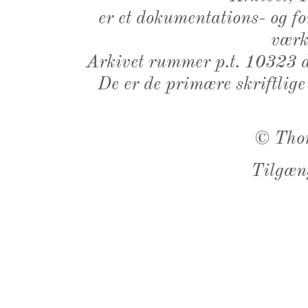
er et dokumentations- og f
værk,
Arkivet rummer p.t. 10323 d
De er de primære skriftlige
©
Tho
Tilgæn