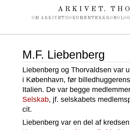
Spring navigation over
ARKIVET
THO
,
OM ARKIVET
DOKUMENTER
KRONOLOG
M.F. Liebenberg
Liebenberg og Thorvaldsen var
i København, før billedhuggerens 
Italien. De var begge medlemme
Selskab
, jf. selskabets medlemsp
cit.
Liebenberg var en del af kredse