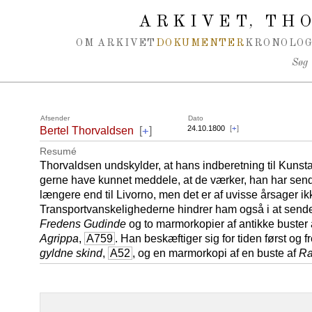
Spring navigation over
ARKIVET
THO
,
OM ARKIVET
DOKUMENTER
KRONOLOG
Søg
Afsender
Dato
+
24.10.1800
[
+
]
Bertel Thorvaldsen
[
]
Resumé
Thorvaldsen undskylder, at hans indberetning til Kunsta
gerne have kunnet meddele, at de værker, han har send
længere end til Livorno, men det er af uvisse årsager ikk
Transportvanskelighederne hindrer ham også i at sende
Fredens Gudinde
og to marmorkopier af antikke buster
Agrippa
,
A759
. Han beskæftiger sig for tiden først o
gyldne skind
,
A52
, og en marmorkopi af en buste af
Ra