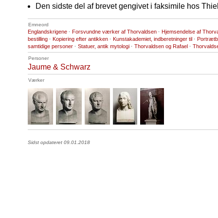
Den sidste del af brevet gengivet i faksimile hos Thie
Emneord
Englandskrigene
·
Forsvundne værker af Thorvaldsen
·
Hjemsendelse af Thorv
bestilling
·
Kopiering efter antikken
·
Kunstakademiet, indberetninger til
·
Portrætb
samtidige personer
·
Statuer, antik mytologi
·
Thorvaldsen og Rafael
·
Thorvaldse
Personer
Jaume & Schwarz
Værker
Sidst opdateret 09.01.2018