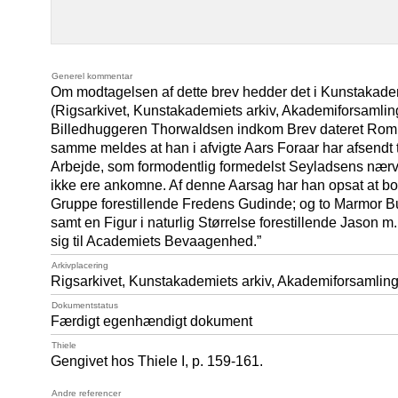
Generel kommentar
Om modtagelsen af dette brev hedder det i Kunstakad
(Rigsarkivet, Kunstakademiets arkiv, Akademiforsamlin
Billedhuggeren Thorwaldsen indkom Brev dateret Rom d
samme meldes at han i afvigte Aars Foraar har afsendt t
Arbejde, som formodentlig formedelst Seyladsens næ
ikke ere ankomne. Af denne Aarsag har han opsat at bor
Gruppe forestillende Fredens Gudinde; og to Marmor Bus
samt en Figur i naturlig Størrelse forestillende Jason m
sig til Academiets Bevaagenhed.”
Arkivplacering
Rigsarkivet, Kunstakademiets arkiv, Akademiforsamlingen
Dokumentstatus
Færdigt egenhændigt dokument
Thiele
Gengivet hos Thiele I, p. 159-161.
Andre referencer