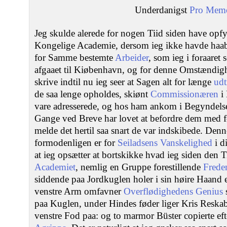
Underdanigst
Pro Memo
Jeg skulde alerede for nogen Tiid siden have opf
Kongelige Academie, dersom ieg ikke havde haabe
for Samme bestemte
Arbeider
, som ieg i foraaret 
afgaaet til Kiøbenhavn, og for denne Omstændig
skrive indtil nu ieg seer at Sagen alt for længe
ud
de saa lenge opholdes, skiønt
Commissionæren
i 
vare adresserede, og hos ham ankom i Begyndelse
Gange ved Breve har lovet at befordre dem med fø
melde det hertil saa snart de var indskibede. De
formodenligen er for
Seiladsens Vanskelighed
i d
at ieg opsætter at bortskikke hvad ieg siden den T
Academiet
, nemlig en Gruppe forestillende
Frede
siddende paa Jordkuglen holer i sin høire Haand
venstre Arm omfavner
Overflødighedens Genius
paa Kuglen, under Hindes føder liger Kris Res
venstre Fod paa: og to marmor Büster copierte ef