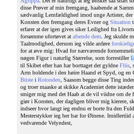
Agrippa
. Det er naturligt at ieg ønsker saa snart
disse Prøver af min fremgang, haabende at Sam
sædvanlig Lemfældighed imod unge Artister, der m
Konsten den fremgang deres Evner og
Situation
t
erfarer at der igen gives siker Leilighed fra Livo
forsømme ufortøvet at
afsende dem
. Jeg skulde 
Taalmodighed, dersom ieg vilde anføre
forskielig
for at øve mig: Hvad for nærværende fornemmeli
nøgen Figur i naturlig Størrelse, som forrestiller
I
til Skibet efter han har borttaget det gyldne
Fliis
,
Arm holdende i den høire Haand et Spyd, og en 
Büste
i
Rotonden
, Saasom begge disse Ting inden 
og troer maaske at skikke Academiet dette istæden
smiger mig med det Haab at de vil viidne om de fo
giør i Konsten, der dagligen bliver mig kierere, sk
indseer hvor langt ieg endnu er borte fra den F
Mesterstykker ieg her har for Øinene. Imidlertiid
vedvarende Velyndest,