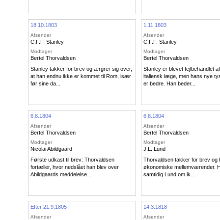
18.10.1803
1.11.1803
Afsender
Afsender
C.F.F. Stanley
C.F.F. Stanley
Modtager
Modtager
Bertel Thorvaldsen
Bertel Thorvaldsen
Stanley takker for brev og ærgrer sig over,
Stanley er blevet fejlbehandlet a
at han endnu ikke er kommet til Rom, især
italiensk læge, men hans nye t
før sine da...
er bedre. Han beder...
6.8.1804
6.8.1804
Afsender
Afsender
Bertel Thorvaldsen
Bertel Thorvaldsen
Modtager
Modtager
Nicolai Abildgaard
J.L. Lund
Første udkast til brev: Thorvaldsen
Thorvaldsen takker for brev og 
fortæller, hvor nedslået han blev over
økonomiske mellemværender. 
Abildgaards meddelelse...
samtidig Lund om ik...
Efter 21.9.1805
14.3.1818
Afsender
Afsender