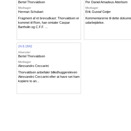
Bertel Thorvaldsen
Per Daniel Amadeus Atterbom
Modtager
Modtager
Herman Schubart
Erik Gustaf Geijer
Fragment af et brevudkast: Thorvaldsen er
Kommentarerne til dette dokume
kommet til Rom, han omtaler Caspar
udarbejdelse.
Bartholin og C.F.F. ...
24.8.1842
Afsender
Bertel Thorvaldsen
Modtager
Alessandro Ceccarini
Thorvaldsen anbefaler billedhuggereleven
Alessandro Ceccarini efter at have set ham
kopiere to an...