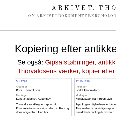
Spring navigation over
ARKIVET
THO
,
OM ARKIVET
DOKUMENTER
KRONOLOG
Kopiering efter antikk
Se også:
Gipsafstøbninger, antik
Thorvaldsens værker, kopier efter
5.1.1798
12.10.1799
Afsender
Afsender
Bertel Thorvaldsen
Bertel Thorvaldsen
Modtager
Modtager
Kunstakademiet, København
Kunstakademiet, København
Thorvaldsen aflægger rapport til
Pga. krigsurolighederne er både
Kunstakademiet om sit studium af Rom og
Thorvaldsens halvårlige rapport t
dens omgivelser. Han har...
Kunstakademiet og de værker, ..