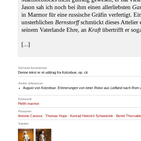
Jason sah ich noch bei ihm einen allerliebsten
Ga
in Marmor für eine russische Gräfin verfertigt. Ei
unsterblichen
Bernstorff
schmückt dieses Attelier
seinem Vaterlande Ehre, an
Kraft
übertrifft er sog
[...]
Generel kommentar
Denne tekst er et uddrag fra Kotzebue, op. cit.
Andre referencer
August von Kotzebue:
Erinnerungen von einer Reise aus Liefland nach Rom 
Emneord
Pletfri marmor
Personer
Antonio Canova
·
Thomas Hope
·
Konrad Heinrich Schweickle
·
Bertel Thorvald
Værker