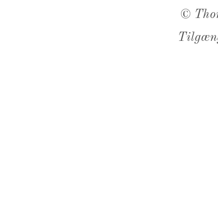
©
Tho
Tilgæn