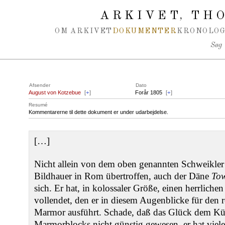
Spring navigation over
ARKIVET
THO
,
OM ARKIVET
DOKUMENTER
KRONOLOG
Søg
Afsender
Dato
August von Kotzebue
[
+
]
Forår 1805
[
+
]
Resumé
Kommentarerne til dette dokument er under udarbejdelse.
[…]
Nicht allein von dem oben genannten Schweikler
Bildhauer in Rom übertroffen, auch der Däne
To
sich. Er hat, in kolossaler Größe, einen herrliche
vollendet, den er in diesem Augenblicke für den
Marmor ausführt. Schade, daß das Glück dem Kün
Marmorblocks nicht günstig gewesen, er hat viel